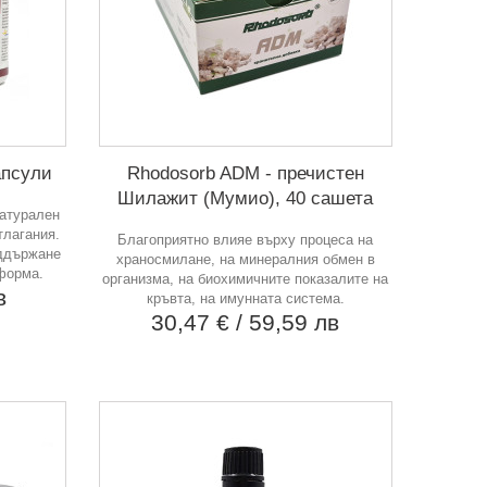
апсули
Rhodosorb ADM - пречистен
Шилажит (Мумио), 40 сашета
атурален
тлагания.
Благоприятно влияе върху процеса на
оддържане
храносмилане, на минералния обмен в
 форма.
организма, на биохимичните показалите на
в
кръвта, на имунната система.
30,47 €
/ 59,59 лв