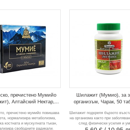
ско, пречистено Мумийо
Шилажит (Мумио), за 
ит), Алтайский Нектар,...
организъм, Чарак, 50 та
то, пречистено мумийо повишава
Шилажит подкрепя бързото възст
ета, нормализира метаболизма,
на организма както при заболяван
а костната и мускулната тъкан,
след физически усилия и у
ализира свободните радикали.
5,60 €
/ 10,95 л