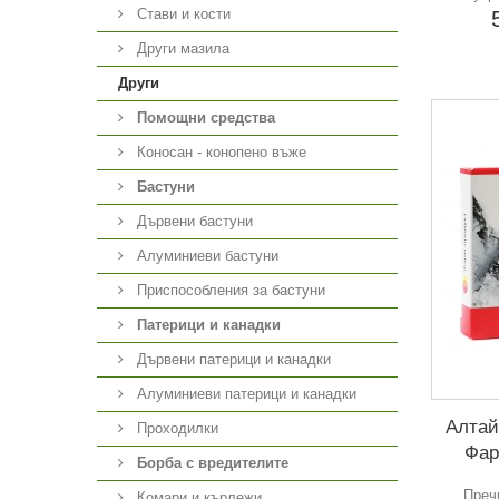
Стави и кости
Други мазила
Други
Помощни средства
Коносан - конопено въже
Бастуни
Дървени бастуни
Алуминиеви бастуни
Приспособления за бастуни
Патерици и канадки
Дървени патерици и канадки
Алуминиеви патерици и канадки
Алтай
Проходилки
Фар
Борба с вредителите
Преч
Комари и кърлежи