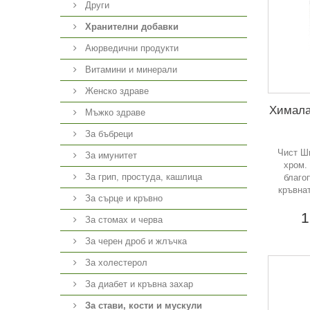
Други
Хранителни добавки
Аюрведични продукти
Витамини и минерали
Женско здраве
Химала
Мъжко здраве
За бъбреци
Чист Ш
За имунитет
хром.
За грип, простуда, кашлица
благо
кръвна
За сърце и кръвно
1
За стомах и черва
За черен дроб и жлъчка
За холестерол
За диабет и кръвна захар
За стави, кости и мускули