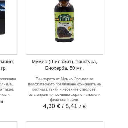
умийо,
Мумио (Шилажит), тинктура,
гр.
Биохерба, 50 мл.
 повишава
Тинктурата от Мумио Спомага за
олизма,
положителното повлияване функцията на
а тъкан,
костната тъкан и нервните стволове.
икали.
Благоприятно повлиява хора с намалени
лв
физически сили.
4,30 €
/ 8,41 лв