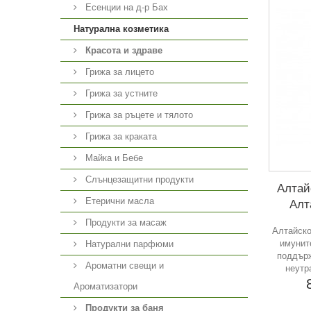
Есенции на д-р Бах
Натурална козметика
Красота и здраве
Грижа за лицето
Грижа за устните
Грижа за ръцете и тялото
Грижа за краката
Майка и Бебе
Слънцезащитни продукти
Алтай
Етерични масла
Алт
Продукти за масаж
Алтайско
имунит
Натурални парфюми
поддърж
Ароматни свещи и
неутр
Ароматизатори
Продукти за баня