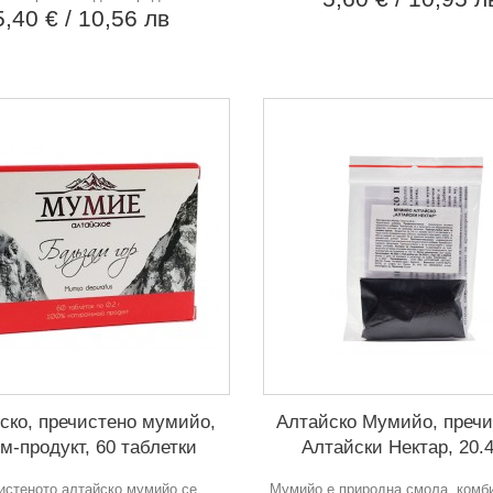
5,40 €
/ 10,56 лв
ско, пречистено мумийо,
Алтайско Мумийо, пречи
м-продукт, 60 таблетки
Алтайски Нектар, 20.4
истеното алтайско мумийо се
Мумийо е природна смола, комб