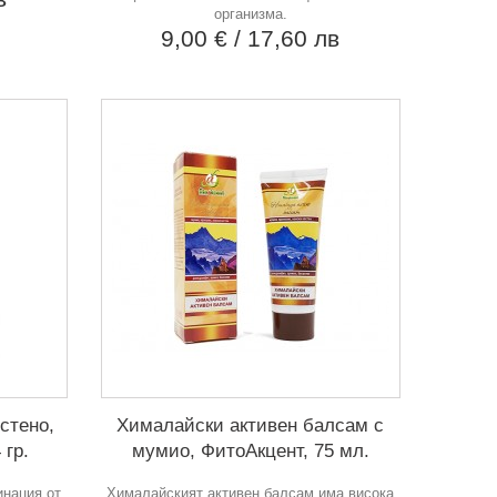
организма.
9,00 €
/ 17,60 лв
стено,
Хималайски активен балсам с
 гр.
мумио, ФитоАкцент, 75 мл.
инация от
Хималайският активен балсам има висока