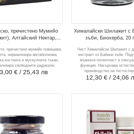
ско, пречистено Мумийо
Хималайски Шилажит с 
ит), Алтайский Нектар,...
зъби, Биохерба, 20 г
то, пречистено мумийо повишава
Чист Хималайски Шилажит с д
ета, нормализира метаболизма,
екстракт от Бабини зъби. Под
а костната и мускулната тъкан,
мъжката потентност и сексуа
ализира свободните радикали.
функция. Насърчава естеств
3,00 €
/ 25,43 лв
производство на тестостер
12,30 €
/ 24,06 