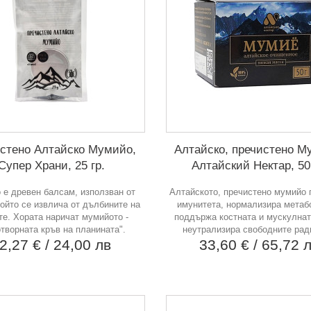
стено Алтайско Мумийо,
Алтайско, пречистено М
Супер Храни, 25 гр.
Алтайский Нектар, 50 
 е древен балсам, използван от
Алтайското, пречистено мумийо
който се извлича от дълбините на
имунитета, нормализира метаб
те. Хората наричат мумийото -
поддържа костната и мускулнат
творната кръв на планината".
неутрализира свободните рад
2,27 €
/ 24,00 лв
33,60 €
/ 65,72 