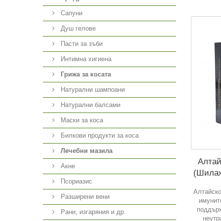
Сапуни
Душ гелове
Пасти за зъби
Интимна хигиена
Грижа за косата
Натурални шампоани
Натурални балсами
Маски за коса
Билкови продукти за коса
Лечебни мазила
Алтай
Акне
(Шилаж
Псориазис
Алтайско
Разширени вени
имунит
поддърж
Рани, изгаряния и др.
неутр