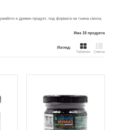
Мумийото е древен продукт, под формата на тъмна смола,
Има 18 продукта
Изглед:
Табличен
Списък