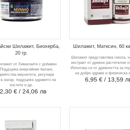
йски Шилажит, Биохерба,
Шилажит, Матксин, 60 к
20 гр.
Шилажит представлява смола, н
екстракт от древни растителни о
илажит от Хималаите с добавен
Използва се от древността за п
 Поддържа енергийния баланс,
на добро здраве и физическа
приятства имунитета, регулира
6,95 €
/ 13,59 л
та захар, поддържа здравето на
костите и др.
2,30 €
/ 24,06 лв