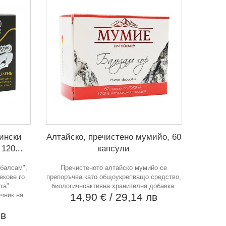
ински
Алтайско, пречистено мумийо, 60
120...
капсули
 балсам",
Пречистеното алтайско мумийо се
екове го
препоръчва като общоукрепващо средство,
та".
биологичноактивна хранителна добавка.
чник на
14,90 €
/ 29,14 лв
лв