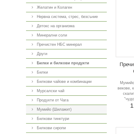
Желатин и Колаген
Нервна система, стрес, безсъние
Детокс на организма
Минерални соли
Пречистен НБС минерал
Други
Билки и билкови продукти
Пречи
Билки
Билкови чайове и комбинации
Мумийо
векове, 
Мурсалски чай
скали
"чудо
Продукти от Чага
1
Мумийо (Шилажит)
Билкови тинктури
Билкови сиропи