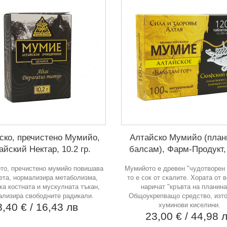
ско, пречистено Мумийо,
Алтайско Мумийо (план
айский Нектар, 10.2 гр.
балсам), Фарм-Продукт, 
то, пречистено мумийо повишава
Мумийото е древен "чудотворен
ета, нормализира метаболизма,
то е сок от скалите. Хората от в
а костната и мускулната тъкан,
наричат "кръвта на планина
ализира свободните радикали.
Общоукрепващо средство, изто
8,40 €
/ 16,43 лв
хуминови киселини.
23,00 €
/ 44,98 