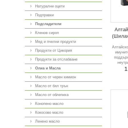
Натурални оцети
Подправки
Подсладители
Алтай
Кленов сироп
(Шилаж
Мед и пчелни продукти
Алтайско
Продукти от Цикория
имунит
поддърж
Продукти за отслабване
неутр
1
Олиа и Масла
Масло от черен кимион
Масло от бял трън
Масло от облепиха
Конопено масло
Кокосово масло
Ленено масло