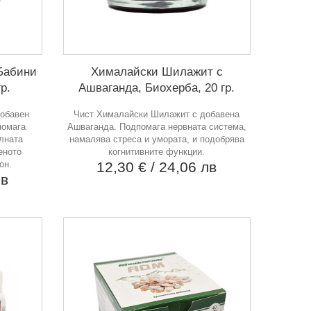
Бабини
Хималайски Шилажит с
р.
Ашваганда, Биохерба, 20 гр.
обавен
Чист Хималайски Шилажит с добавена
помага
Ашваганда. Подпомага нервната система,
лната
намалява стреса и умората, и подобрява
еното
когнитивните функции.
он.
12,30 €
/ 24,06 лв
лв