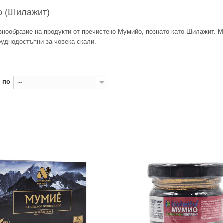
о (Шилажит)
знообразие на продукти от пречистено Мумийо, познато като Шилажит. 
руднодостъпни за човека скали.
 по
--