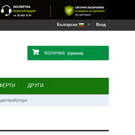
Български
Вход
Количка
(празна)
ФЕРТИ
ДРУГИ
 дистрибутори