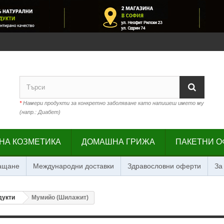
*
Намери продукти за конкретно заболяване като напишеш името му
(напр.: Диабет)
НА КОЗМЕТИКА
ДОМАШНА ГРИЖА
ПАКЕТНИ О
лащане
Международни доставки
Здравословни оферти
За
дукти
Мумийо (Шилажит)