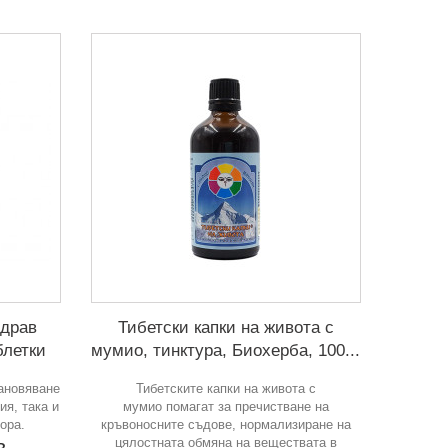
здрав
Тибетски капки на живота с
блетки
мумио, тинктура, Биохерба, 100...
ановяване
Тибетските капки на живота с
ия, така и
мумио помагат за пречистване на
мора.
кръвоносните съдове, нормализиране на
в
цялостната обмяна на веществата в