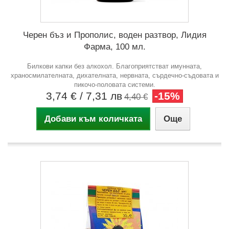
Черен бъз и Прополис, воден разтвор, Лидия
Фарма, 100 мл.
Билкови капки без алкохол. Благоприятстват имунната,
храносмилателната, дихателната, нервната, сърдечно-съдовата и
пикочо-половата системи.
3,74 €
/ 7,31 лв
-15%
4,40 €
Добави към количката
Още