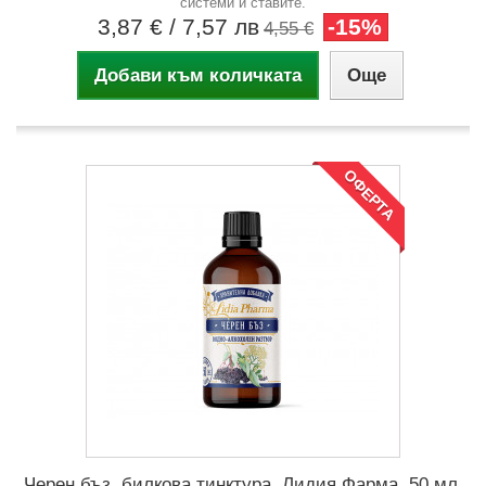
системи и ставите.
3,87 €
/ 7,57 лв
-15%
4,55 €
Добави към количката
Още
ОФЕРТА
Черен бъз, билкова тинктура, Лидия Фарма, 50 мл.