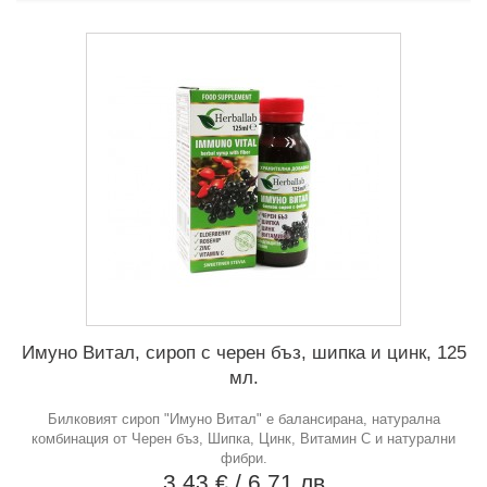
Имуно Витал, сироп с черен бъз, шипка и цинк, 125
мл.
Билковият сироп "Имуно Витал" е балансирана, натурална
комбинация от Черен бъз, Шипка, Цинк, Витамин С и натурални
фибри.
3,43 €
/ 6,71 лв