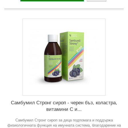
Самбумил Стронг сироп - черен бъз, коластра,
витамини C и...
Самбумил Стронг сироп за деца подпомага и поддържа
физиологичната функция на имунната система, благодарение на