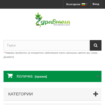
Вход
Български
*
Намери продукти за конкретно заболяване като напишеш името му (напр.:
Диабет)
Количка
(празна)
КАТЕГОРИИ