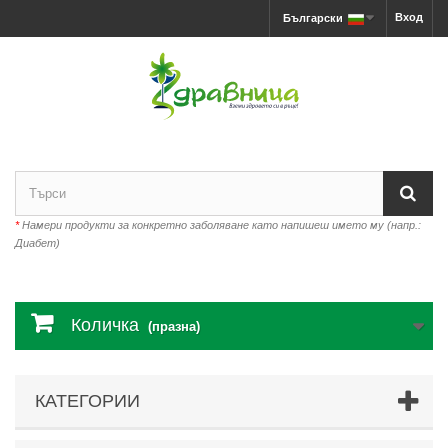
Вход
Български
*
Намери продукти за конкретно заболяване като напишеш името му (напр.:
Диабет)
Количка
(празна)
КАТЕГОРИИ