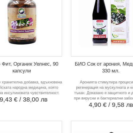
 Фит, Органик Уелнес, 90
БИО Сок от арония, Мед
капсули
330 мл.
 е хранителна добавка, вдъхновена
Аронията стимулира процеси
йската народна медицина, която
регенерация на мускулната и к
ва инсулиновата чувствителност.
тъкан. Доказано е защитното и 
9,43 €
/ 38,00 лв
при вирусни и бактериални забо
4,90 €
/ 9,58 л