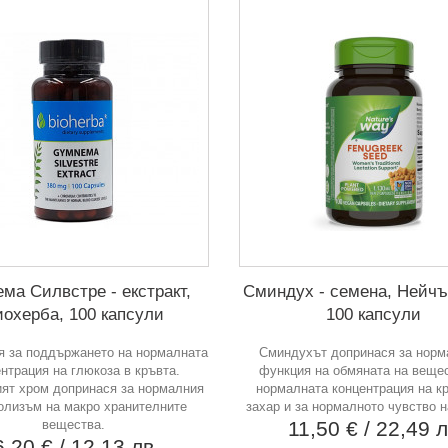
ма Силвстре - екстракт,
Сминдух - семена, Нейчъ
иохерба, 100 капсули
100 капсули
я за поддържането на нормалната
Сминдухът допринася за норм
нтрация на глюкоза в кръвта.
функция на обмяната на веще
ят хром допринася за нормалния
нормалната концентрация на к
олизъм на макро хранителните
захар и за нормалното чувство н
вещества.
11,50 €
/ 22,49 
6,20 €
/ 12,13 лв