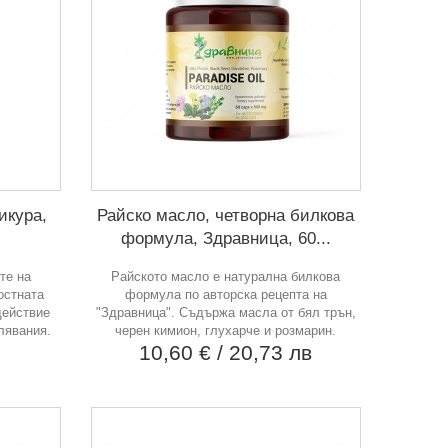
икура,
Райско масло, четворна билкова
формула, Здравница, 60...
те на
Райското масло е натурална билкова
остната
формула по авторска рецепта на
действие
"Здравница". Съдържа масла от бял трън,
лявания.
черен кимион, глухарче и розмарин.
в
10,60 €
/ 20,73 лв