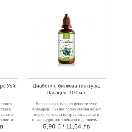
рс Уей,
Диабетин, билкова тинктура,
Панацея, 100 мл.
алната
Билкова тинктура по рецептите на
ствата,
Хлебаров. Оказва положителен ефект
ръвната
върху контрола на кръвната захар и
а апетит.
въглехидратната обмяна в организма.
лв
5,90 €
/ 11,54 лв