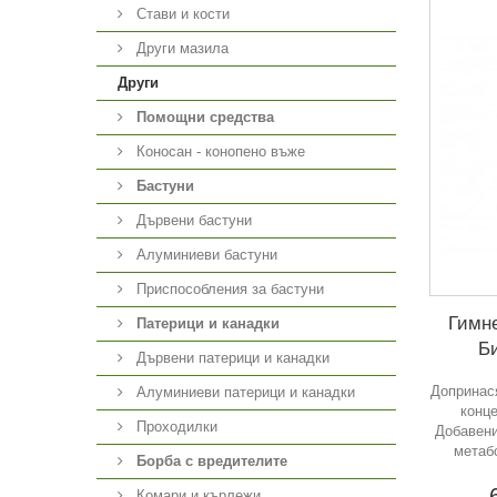
Стави и кости
Други мазила
Други
Помощни средства
Коносан - конопено въже
Бастуни
Дървени бастуни
Алуминиеви бастуни
Приспособления за бастуни
Гимне
Патерици и канадки
Б
Дървени патерици и канадки
Допринас
Алуминиеви патерици и канадки
конце
Проходилки
Добавени
метаб
Борба с вредителите
Комари и кърлежи