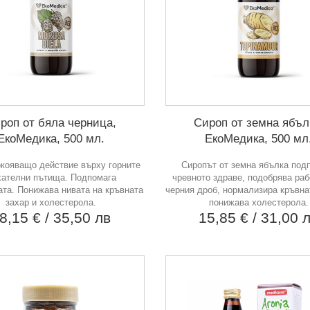
роп от бяла черница,
Сироп от земна ябъл
ЕкоМедика, 500 мл.
ЕкоМедика, 500 мл
кояващо действие върху горните
Сиропът от земна ябълка под
хателни пътища. Подпомага
чревното здраве, подобрява раб
ата. Понижава нивата на кръвната
черния дроб, нормализира кръвна
захар и холестерола.
понижава холестерола.
8,15 €
/ 35,50 лв
15,85 €
/ 31,00 