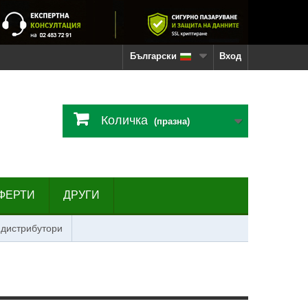
Български
Вход
Количка
(празна)
ФЕРТИ
ДРУГИ
 дистрибутори