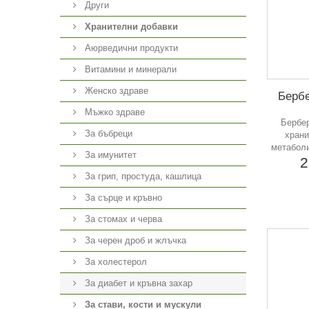
Други
Хранителни добавки
Аюрведични продукти
Витамини и минерали
Женско здраве
Бербе
Мъжко здраве
Бербер
За бъбреци
храни
метаболи
За имунитет
2
За грип, простуда, кашлица
За сърце и кръвно
За стомах и черва
За черен дроб и жлъчка
За холестерол
За диабет и кръвна захар
За стави, кости и мускули