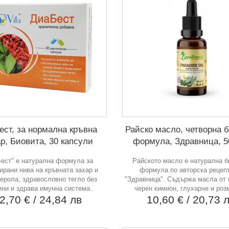
ест, за нормална кръвна
Райско масло, четворна 
р, Биовита, 30 капсули
формула, Здравница, 5
ест" е натурална формула за
Райското масло е натурална 
ирани нива на кръвната захар и
формула по авторска рецеп
ерола, здравословно тегло без
"Здравница". Съдържа масла от 
ини и здрава имунна система.
черен кимион, глухарче и роз
2,70 €
/ 24,84 лв
10,60 €
/ 20,73 