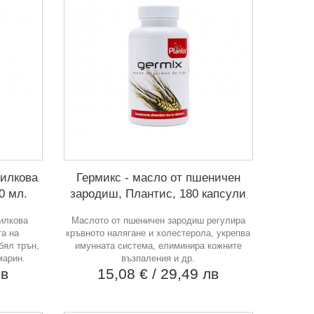
билкова
Гермикс - масло от пшеничен
0 мл.
зародиш, Плантис, 180 капсули
билкова
Маслото от пшеничен зародиш регулира
та на
кръвното налягане и холестерола, укрепва
бял трън,
имунната система, елиминира кожните
марин.
възпаления и др.
лв
15,08 €
/ 29,49 лв