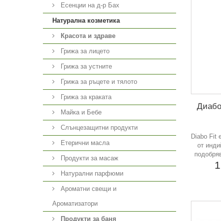
Есенции на д-р Бах
Натурална козметика
Красота и здраве
Грижа за лицето
Грижа за устните
Грижа за ръцете и тялото
Грижа за краката
Диабо
Майка и Бебе
Слънцезащитни продукти
Diabo Fit
Етерични масла
от инди
подобря
Продукти за масаж
1
Натурални парфюми
Ароматни свещи и
Ароматизатори
Продукти за баня