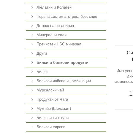
Желатин и Колаген
Нервна система, стрес, безсъние
Детокс на организма
Минерални соли
Пречистен НБС минерал
Си
Други
Билки и билкови продукти
Има успо
Билки
ди
Билкови чайове и комбинации
хомопоез
Мурсалски чай
1
Продукти от Чага
Мумийо (Шилажит)
Билкови тинктури
Билкови сиропи