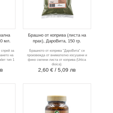
мална
Брашно от коприва (листа на
20 мл.
прах), ДароВита, 150 гр.
 спрей за
Брашното от коприва "ДароВита" се
ането на
произвежда от внимателно изсушени и
бет тип 1
фино смлени листа от коприва (Urtica
dioica).
лв
2,60 €
/ 5,09 лв