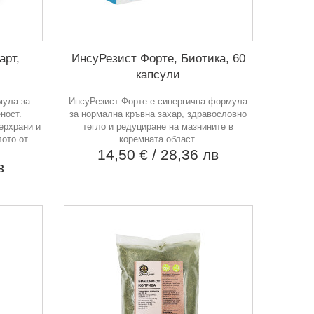
арт,
ИнсуРезист Форте, Биотика, 60
капсули
мула за
ИнсуРезист Форте е синергична формула
ност.
за нормална кръвна захар, здравословно
ерхрани и
тегло и редуциране на мазнините в
лото от
коремната област.
14,50 €
/ 28,36 лв
в