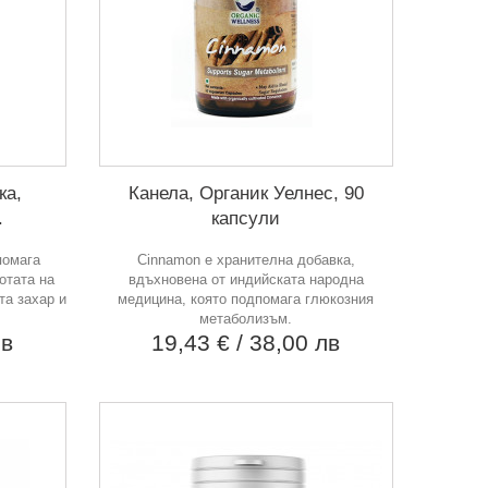
ка,
Канела, Органик Уелнес, 90
.
капсули
помага
Cinnamon е хранителна добавка,
отата на
вдъхновена от индийската народна
та захар и
медицина, която подпомага глюкозния
метаболизъм.
лв
19,43 €
/ 38,00 лв