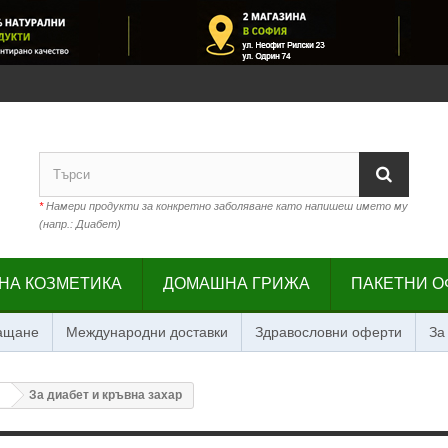
*
Намери продукти за конкретно заболяване като напишеш името му
(напр.: Диабет)
НА КОЗМЕТИКА
ДОМАШНА ГРИЖА
ПАКЕТНИ О
лащане
Международни доставки
Здравословни оферти
За
За диабет и кръвна захар