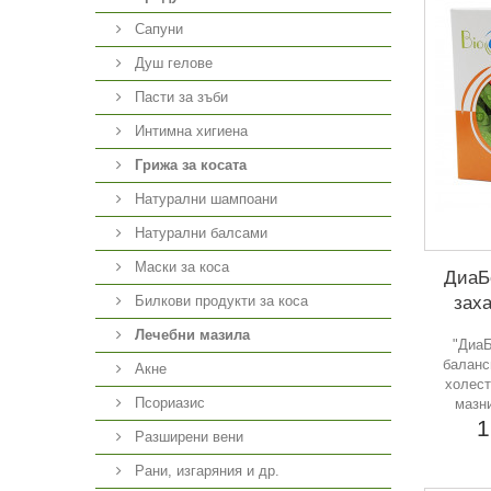
Сапуни
Душ гелове
Пасти за зъби
Интимна хигиена
Грижа за косата
Натурални шампоани
Натурални балсами
Маски за коса
ДиаБ
заха
Билкови продукти за коса
Лечебни мазила
"ДиаБ
баланс
Акне
холест
Псориазис
мазн
1
Разширени вени
Рани, изгаряния и др.