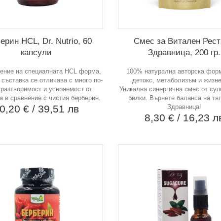
ерин HCL, Dr. Nutrio, 60
Смес за Витален Рест
капсули
Здравница, 200 гр.
ение на специалната HCL форма,
100% натурална авторска фор
 съставка се отличава с много по-
детокс, метаболизъм и жизне
 разтворимост и усвояемост от
Уникална синергична смес от суп
а в сравнение с чистия берберин.
билки. Върнете баланса на тя
0,20 €
/ 39,51 лв
Здравница!
8,30 €
/ 16,23 л