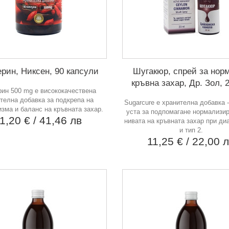
рин, Никсен, 90 капсули
Шугакюр, спрей за нор
кръвна захар, Др. Зол, 
ин 500 mg е висококачествена
телна добавка за подкрепа на
Sugarcure e хранителна добавка -
зма и баланс на кръвната захар.
уста за подпомагане нормализир
1,20 €
/ 41,46 лв
нивата на кръвната захар при диа
и тип 2.
11,25 €
/ 22,00 