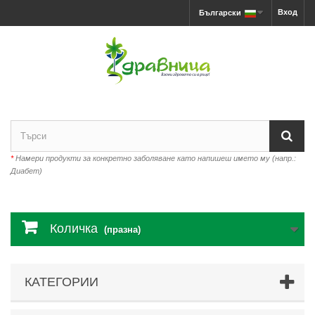
Вход
Български
*
Намери продукти за конкретно заболяване като напишеш името му (напр.:
Диабет)
Количка
(празна)
КАТЕГОРИИ