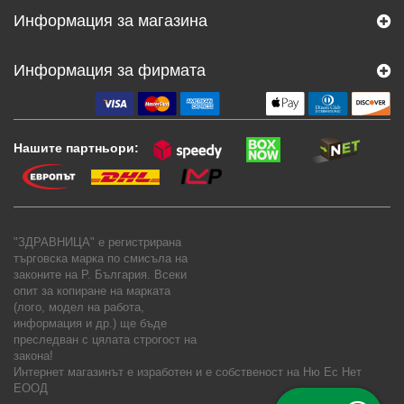
Информация за магазина
Информация за фирмата
Нашите партньори:
"ЗДРАВНИЦА" е регистрирана
търговска марка по смисъла на
законите на Р. България. Всеки
опит за копиране на марката
(лого, модел на работа,
информация и др.) ще бъде
преследван с цялата строгост на
закона!
Интернет магазинът е изработен и е собственост на
Ню Ес Нет
ЕООД