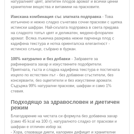
натуралният цвят, апетитен плодов аромат и всички ценни
хранителни вещества и витамини на прасковите.
Изискана комбинация със златната подправка
- Това
изтънчено и нежно сладко съчетава сочни праскови с щипка
истински шафран. Най-скъпата подправка в света придава
на сладкото топъл цвят и деликатен, медено-флорален
аромат. Всяка лъжичка разкрива нежни парченца плод с
кадифена текстура и нотка ориенталска елегантност -
истинско слънце, събрано в буркан.
100% натурално и без добавки
- Забравете за
рафинираната захар и изкуствените подобрители.
Приятната, гъста и сладка кадифена текстура е постигната
изцяло по естествен път - без добавени сгъстители, без
консерванти, без оцветители и без изкуствени аромати.
Съдържа 99% натурални праскови, шафран и само 1%
стевия.
Подходящо за здравословен и диетичен
режим
Благодарение на чистата си формула без добавена захар
(само 45 kcal на 100 г), натуралното сладко от праскови и
шафран е отличен избор за:
- Хора, спазващи диети, калориен дефицит и хранителни