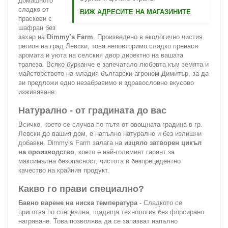
домашното
сладко от
ВИЖ АДРЕСИТЕ НА МАГАЗИНИТЕ
праскови с
шафран без
захар на
Dimmy’s Farm
. Произведено в екологично чистия
регион на град Левски, това неповторимо сладко пренася
аромата и уюта на селския двор директно на вашата
трапеза. Всяко бурканче е запечатало любовта към земята и
майсторството на младия български агроном Димитър, за да
ви предложи едно незабравимо и здравословно вкусово
изживяване.
Натурално - от градината до вас
Всичко, което се случва по пътя от овощната градина в гр.
Левски до вашия дом, е напълно натурално и без излишни
добавки. Dimmy’s Farm залага на
изцяло затворен цикъл
на производство
, което е най-големият гарант за
максимална безопасност, чистота и безпрецедентно
качество на крайния продукт.
Какво го прави специално?
Бавно варене на ниска температура
- Сладкото се
приготвя по специална, щадяща технология без форсирано
нагряване. Това позволява да се запазват напълно