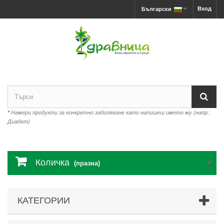
Вход
Български
*
Намери продукти за конкретно заболяване като напишеш името му (напр.:
Диабет)
Количка
(празна)
КАТЕГОРИИ