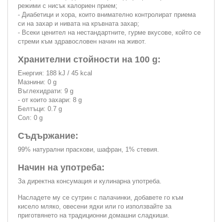
режими с нисък калориен прием;
- Диабетици и хора, които внимателно контролират приема
си на захар и нивата на кръвната захар;
- Всеки ценител на нестандартните, гурме вкусове, който се
стреми към здравословен начин на живот.
Хранителни стойности на 100 g:
Енергия: 188 kJ / 45 kcal
Мазнини: 0 g
Въглехидрати: 9 g
- от които захари: 8 g
Белтъци: 0.7 g
Сол: 0 g
Съдържание:
99% натурални праскови, шафран, 1% стевия.
Начин на употреба:
За директна консумация и кулинарна употреба.
Насладете му се сутрин с палачинки, добавете го към
кисело мляко, овесени ядки или го използвайте за
приготвянето на традиционни домашни сладкиши.