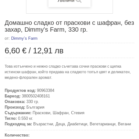
Увеличи
Домашно сладко от праскови с шафран, без
захар, Dimmy's Farm, 330 гр.
от:
Dimmy’s Farm
6,60 €
/
12,91 лв
Това изтънчено и нежно сладко съчетава сочни праскови с щипка
истински шафран, който придава на сладкото топъл цвят и деликатен,
медено-флорален аромат.
Продуктов код:
90963384
Баркод:
3800502408161
Опаковка:
330 гр.
Произход:
България
Съдържание:
Праскови, Шафран, Стевия
Тегло:
0.550 кг.
Подходящ за:
Възрастни, Деца, Диабетици, Вегетарианци, Вегани
Количество: