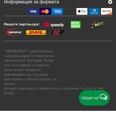
Информация за фирмата
Нашите партньори:
"ЗДРАВНИЦА" е регистрирана
търговска марка по смисъла на
законите на Р. България. Всеки
опит за копиране на марката
(лого, модел на работа,
информация и др.) ще бъде
преследван с цялата строгост на
закона!
Интернет магазинът е изработен и е собственост на
Ню Ес Нет
ЕООД
ПИШИ НИ