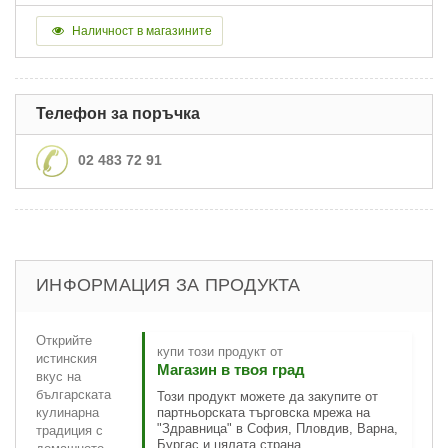
Наличност в магазините
Телефон за поръчка
02 483 72 91
ИНФОРМАЦИЯ ЗА ПРОДУКТА
Открийте
купи този продукт от
истинския
Магазин в твоя град
вкус на
българската
Този продукт можете да закупите от
кулинарна
партньорската търговска мрежа на
"Здравница" в София, Пловдив, Варна,
традиция с
Бургас и цялата страна.