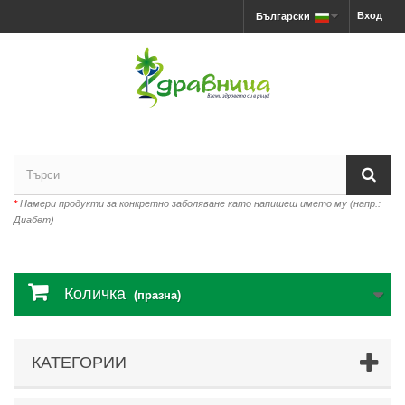
Вход
Български
*
Намери продукти за конкретно заболяване като напишеш името му (напр.:
Диабет)
Количка
(празна)
КАТЕГОРИИ