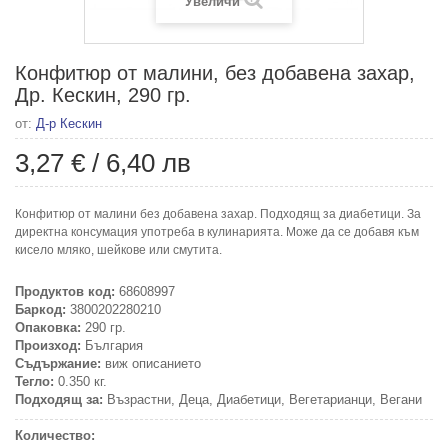
Увеличи
Конфитюр от малини, без добавена захар,
Др. Кескин, 290 гр.
от:
Д-р Кескин
3,27 €
/
6,40 лв
Конфитюр от малини без добавена захар. Подходящ за диабетици. За
директна консумация употреба в кулинарията. Може да се добавя към
кисело мляко, шейкове или смутита.
Продуктов код:
68608997
Баркод:
3800202280210
Опаковка:
290 гр.
Произход:
България
Съдържание:
виж описанието
Тегло:
0.350 кг.
Подходящ за:
Възрастни, Деца, Диабетици, Вегетарианци, Вегани
Количество: