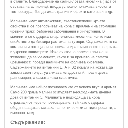
в ставите. Благодарение на салициловата киселина (част от
състава на aспирина), плода успешно понижава високата
температура, без да има странични ефекти като язви и др.
Малините имат антитоксични, възстановяващи кръвта
свойства и се препоръчват на хора с проблеми на стомашно
чревния тракт, бъбречни заболявания и хипертония. В
малините се съдържа т.нар. елагова киселина, която има
свойството да блокира растежа на тумори. Съдържанието на
комарини и антоцианини нормализира съсирването на кръвта
и укрепва капилярите. Изключително полезен при жени,
желаещи да забременеят, както и за времето на самата
бременност, поради наличието на фолиева киселина.
Съдържанието на витамини Е, А и В2 помага на кожата да
запази своя тонус, удължава младостта й, прави цвета
равномерен, а самата кожа еластична.
Малината има най-разпознаваемите от човека вкус и аромат.
Само 200 грама малини осигуряват необходимата дневна
доза от витамин C. Малината е подходяща за хора
страдащи от нервно претоварване, тъй като съдържа
обединяващата съставка на почти всички антидепресанти, а
именнно: мед.
Съдържание: