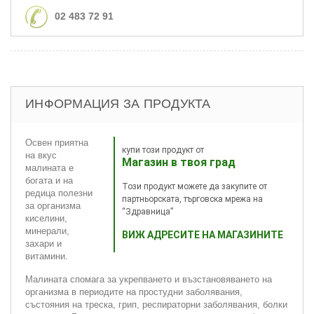
02 483 72 91
ИНФОРМАЦИЯ ЗА ПРОДУКТА
Освен приятна
купи този продукт от
на вкус
Магазин в твоя град
малината е
богата и на
Този продукт можете да закупите от
редица полезни
партньорската, търговска мрежа на
за организма
“Здравница”
киселини,
минерали,
ВИЖ АДРЕСИТЕ НА МАГАЗИНИТЕ
захари и
витамини.
Малината спомага за укрепването и възстановяването на
организма в периодите на простудни заболявания,
състояния на треска, грип, респираторни заболявания, болки