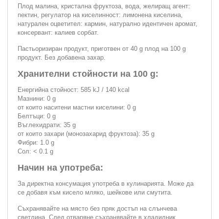
Плод малина, кристална фруктоза, вода, желиращ агент:
пектин, регулатор на киселинност: лимонена киселина,
натурален оцветител: кармин, натурално идентичен аромат,
консервант: калиев сорбат.
Пастьоризиран продукт, приготвен от 40 g плод на 100 g
продукт. Без добавена захар.
Хранителни стойности на 100 g:
Енергийна стойност: 585 kJ / 140 kcal
Мазнини: 0 g
от които наситени мастни киселини: 0 g
Белтъци: 0 g
Въглехидрати: 35 g
от които захари (монозахарид фруктоза): 35 g
Фибри: 1.0 g
Сол: < 0.1 g
Начин на употреба:
За директна консумация употреба в кулинарията. Може да
се добавя към кисело мляко, шейкове или смутита.
Съхранявайте на място без пряк достъп на слънчева
светлина. След отваряне съхранявайте в хладилник.