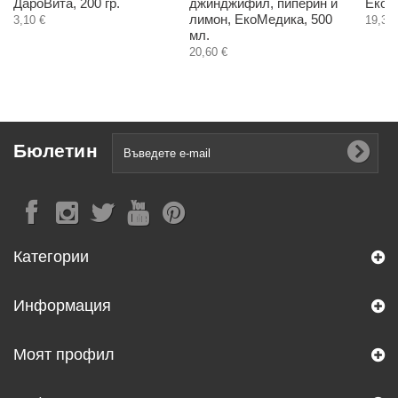
ДароВита, 200 гр.
джинджифил, пиперин и
ЕкоМ
лимон, ЕкоМедика, 500
3,10 €
19,30 
мл.
20,60 €
Бюлетин
Категории
Информация
Моят профил