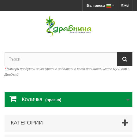
Вход
Български
*
Намери продукти за конкретно заболяване като напишеш името му (напр.:
Диабет)
Количка
(празна)
КАТЕГОРИИ