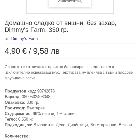
Увеличи
Домашно сладко от вишни, без захар,
Dimmy's Farm, 330 гр.
от:
Dimmy’s Farm
4,90 €
/
9,58 лв
Сладкото се отличава с приятно балансиран, сладко-кисел и
изключително освежаващ вкус. Текстурата му пленява с тъмни плодове
в рубинено сосче.
Продуктов код:
90742878
Баркод:
3800502408048
Опаковка:
330 гр.
Произход:
България
Съдържание:
99% вишни, 1% стевия
Тегло:
0.550 кг.
Подходящ за:
Възрастни, Деца, Диабетици, Вегетарианци, Вегани
Количество: