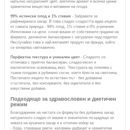
напълно натуралният цвят, апетитен аромат и всички ценни
хранителни вещества и витамини на плода.
99% истински плод и 1% стевия
- Забравете за
рафинираната захар. В това сладко сладостта идва изцяло
от самата природа - 99% плод, 1% стевия и 0% угризения.
Използвани са цели, сочни вишни от собствените градини на
фермата, деликатно балансирани с натурален подсладител.
Неслучайно това е най-желаният продукт на бранда, който
се изчерпва светкавично.
Перфектна текстура и уникален цвят
- Сладкото се
отличава с приятно балансиран, сладко-кисел и
изключително освежаващ вкус. Текстурата му пленява с
тъмни плодове в рубинено сосче, което блести на светлина.
Постигнато изцяло по естествен път - без добавени
сгъстители, без консерванти, без оцветители и без
изкуствени добавки.
Подходящо за здравословен и диетичен
режим
Благодарение на чистата си формула без добавена захар,
натуралното сладко от вишни е значително по-щадящо за
нивата на кръвната захар и е отличен избор за:
- Хора, спазващи диети, калориен дефицит и хранителни