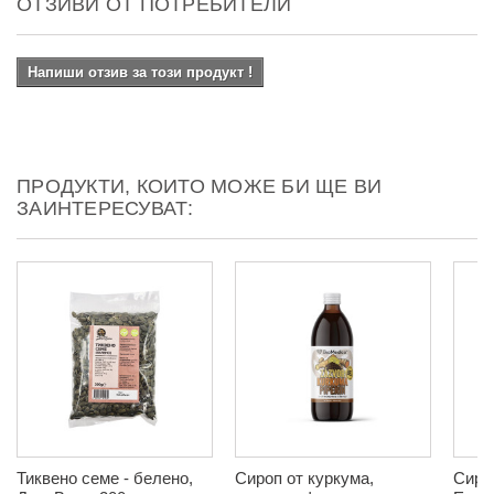
ОТЗИВИ ОТ ПОТРЕБИТЕЛИ
Напиши отзив за този продукт !
ПРОДУКТИ, КОИТО МОЖЕ БИ ЩЕ ВИ
ЗАИНТЕРЕСУВАТ:
Тиквено семе - белено,
Сироп от куркума,
Сиро