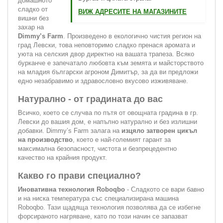
домашното
сладко от
ВИЖ АДРЕСИТЕ НА МАГАЗИНИТЕ
вишни без
захар на
Dimmy’s Farm
. Произведено в екологично чистия регион на
град Левски, това неповторимо сладко пренася аромата и
уюта на селския двор директно на вашата трапеза. Всяко
бурканче е запечатало любовта към земята и майсторството
на младия български агроном Димитър, за да ви предложи
едно незабравимо и здравословно вкусово изживяване.
Натурално - от градината до вас
Всичко, което се случва по пътя от овощната градина в гр.
Левски до вашия дом, е напълно натурално и без излишни
добавки. Dimmy’s Farm залага на
изцяло затворен цикъл
на производство
, което е най-големият гарант за
максимална безопасност, чистота и безпрецедентно
качество на крайния продукт.
Какво го прави специално?
Иновативна технология Roboqbo
- Сладкото се вари бавно
и на ниска температура със специализирана машина
Roboqbo. Тази щадяща технология позволява да се избегне
форсираното нагряване, като по този начин се запазват