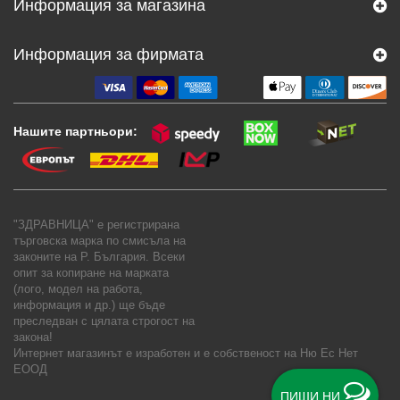
Информация за магазина
Информация за фирмата
Нашите партньори:
"ЗДРАВНИЦА" е регистрирана
търговска марка по смисъла на
законите на Р. България. Всеки
опит за копиране на марката
(лого, модел на работа,
информация и др.) ще бъде
преследван с цялата строгост на
закона!
Интернет магазинът е изработен и е собственост на
Ню Ес Нет
ЕООД
ПИШИ НИ