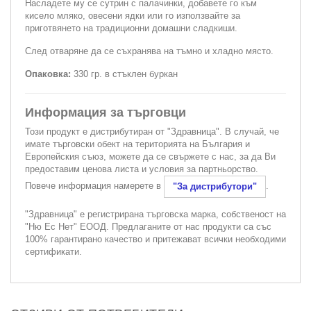
Насладете му се сутрин с палачинки, добавете го към
кисело мляко, овесени ядки или го използвайте за
приготвянето на традиционни домашни сладкиши.
След отваряне да се съхранява на тъмно и хладно място.
Опаковка:
330 гр. в стъклен буркан
Информация за търговци
Този продукт е дистрибутиран от "Здравница". В случай, че
имате търговски обект на територията на България и
Европейския съюз, можете да се свържете с нас, за да Ви
предоставим ценова листа и условия за партньорство.
Повече информация намерете в
.
"За дистрибутори"
"Здравница" е регистрирана търговска марка, собственост на
"Ню Ес Нет" ЕООД. Предлаганите от нас продукти са със
100% гарантирано качество и притежават всички необходими
сертификати.