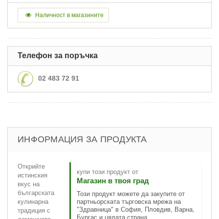
Наличност в магазините
Телефон за поръчка
02 483 72 91
ИНФОРМАЦИЯ ЗА ПРОДУКТА
Открийте
купи този продукт от
истинския
Магазин в твоя град
вкус на
българската
Този продукт можете да закупите от
кулинарна
партньорската търговска мрежа на
"Здравница" в София, Пловдив, Варна,
традиция с
Бургас и цялата страна.