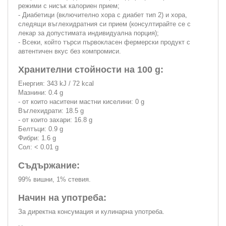
режими с нисък калориен прием;
- Диабетици (включително хора с диабет тип 2) и хора,
следящи въглехидратния си прием (консултирайте се с
лекар за допустимата индивидуална порция);
- Всеки, който търси първокласен фермерски продукт с
автентичен вкус без компромиси.
Хранителни стойности на 100 g:
Енергия: 343 kJ / 72 kcal
Мазнини: 0.4 g
- от които наситени мастни киселини: 0 g
Въглехидрати: 18.5 g
- от които захари: 16.8 g
Белтъци: 0.9 g
Фибри: 1.6 g
Сол: < 0.01 g
Съдържание:
99% вишни, 1% стевия.
Начин на употреба:
За директна консумация и кулинарна употреба.