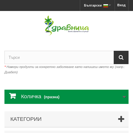
Вход
Български
*
Намери продукти за конкретно заболяване като напишеш името му (напр.:
Диабет)
Количка
(празна)
КАТЕГОРИИ