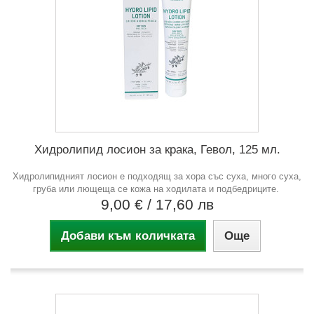
Хидролипид лосион за крака, Гевол, 125 мл.
Хидролипидният лосион е подходящ за хора със суха, много суха,
груба или лющеща се кожа на ходилата и подбедриците.
9,00 €
/ 17,60 лв
Добави към количката
Още