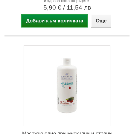
и здрава кожа на ръцете.
5,90 €
/ 11,54 лв
Добави към количката
Още
Масажно олио при мускулни и ставни