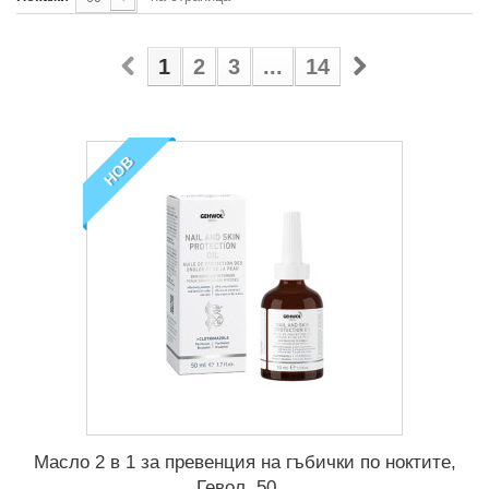
1
2
3
...
14
НОВ
Масло 2 в 1 за превенция на гъбички по ноктите,
Гевол, 50...