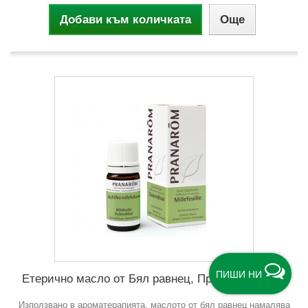
Добави към количката
Още
ПИШИ НИ
Етерично масло от Бял равнец, Пранаром, 5 мл.
Използвано в ароматерапията, маслото от бял равнец намалява