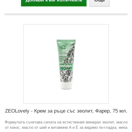
ZEOLovely - Крем за ръце със зеолит, Фарер, 75 мл.
Формулата съчетава силата на естествения минерал зеолит, масло
от кокос, масло от ший и витамини A и E за видимо по-гладка, мека