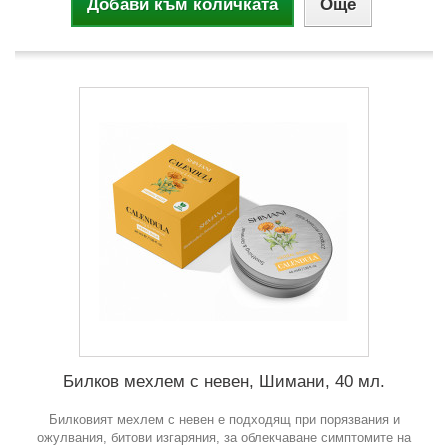
Добави към количката
Още
Билков мехлем с невен, Шимани, 40 мл.
Билковият мехлем с невен е подходящ при порязвания и
ожулвания, битови изгаряния, за облекчаване симптомите на