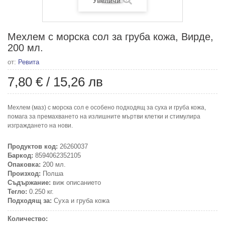
Увеличи
Мехлем с морска сол за груба кожа, Вирде,
200 мл.
от:
Ревита
7,80 €
/
15,26 лв
Мехлем (маз) с морска сол е особено подходящ за суха и груба кожа,
помага за премахването на излишните мъртви клетки и стимулира
изграждането на нови.
Продуктов код:
26260037
Баркод:
8594062352105
Опаковка:
200 мл.
Произход:
Полша
Съдържание:
виж описанието
Тегло:
0.250 кг.
Подходящ за:
Суха и груба кожа
Количество: