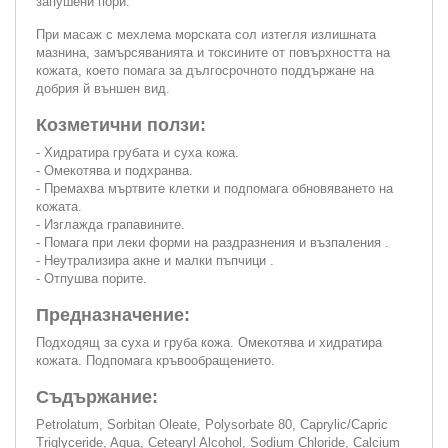
запушени пори.
При масаж с мехлема морската сол изтегля излишната
мазнина, замърсяванията и токсините от повърхността на
кожата, което помага за дългосрочното поддържане на
добрия й външен вид.
Козметични ползи:
- Хидратира грубата и суха кожа.
- Омекотява и подхранва.
- Премахва мъртвите клетки и подпомага обновяването на
кожата.
- Изглажда грапавините.
- Помага при леки форми на раздразнения и възпаления .
- Неутрализира акне и малки пъпчици .
- Отпушва порите.
Предназначение:
Подходящ за суха и груба кожа. Омекотява и хидратира
кожата. Подпомага кръвообращението.
Съдържание:
Petrolatum, Sorbitan Oleate, Polysorbate 80, Caprylic/Capric
Triglyceride, Aqua, Cetearyl Alcohol, Sodium Chloride, Calcium