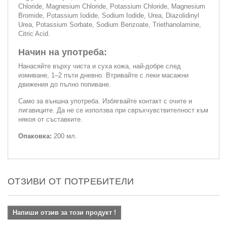
Chloride, Magnesium Chloride, Potassium Chloride, Magnesium
Bromide, Potassium Iodide, Sodium Iodide, Urea, Diazolidinyl
Urea, Potassium Sorbate, Sodium Benzoate, Triethanolamine,
Citric Acid.
Начин на употреба:
Нанасяйте върху чиста и суха кожа, най-добре след
измиване, 1–2 пъти дневно. Втривайте с леки масажни
движения до пълно попиване.
Само за външна употреба. Избягвайте контакт с очите и
лигавиците. Да не се използва при свръхчувствителност към
някоя от съставките.
Опаковка:
200 мл.
ОТЗИВИ ОТ ПОТРЕБИТЕЛИ
Напиши отзив за този продукт !