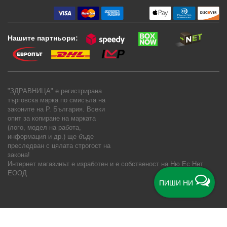
Нашите партньори:
"ЗДРАВНИЦА" е регистрирана
търговска марка по смисъла на
законите на Р. България. Всеки
опит за копиране на марката
(лого, модел на работа,
информация и др.) ще бъде
преследван с цялата строгост на
закона!
Интернет магазинът е изработен и е собственост на
Ню Ес Нет
ЕООД
ПИШИ НИ