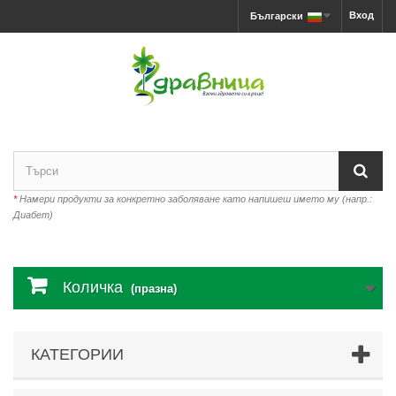
Вход
Български
*
Намери продукти за конкретно заболяване като напишеш името му (напр.:
Диабет)
Количка
(празна)
КАТЕГОРИИ