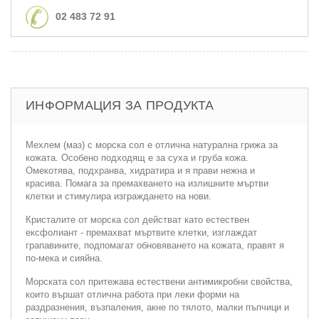
02 483 72 91
ИНФОРМАЦИЯ ЗА ПРОДУКТА
Мехлем (маз) с морска сол е отлична натурална грижа за
кожата. Особено подходящ е за суха и груба кожа.
Омекотява, подхранва, хидратира и я прави нежна и
красива. Помага за премахването на излишните мъртви
клетки и стимулира изграждането на нови.
Кристалите от морска сол действат като естествен
ексфолиант - премахват мъртвите клетки, изглаждат
грапавините, подпомагат обновяването на кожата, правят я
по-мека и сияйна.
Морската сол притежава естествени антимикробни свойства,
които вършат отлична работа при леки форми на
раздразнения, възпаления, акне по тялото, малки пъпчици и