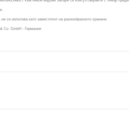
непоносимост към някои видове захари се консултаирайте с лекар преди
е.
 не се използва като заместител на разнообразното хранене.
 & Co. GmbH - Германия