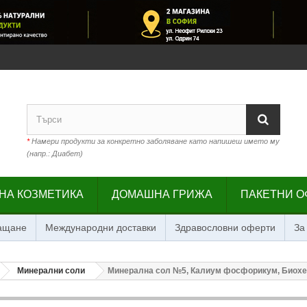
*
Намери продукти за конкретно заболяване като напишеш името му
(напр.: Диабет)
НА КОЗМЕТИКА
ДОМАШНА ГРИЖА
ПАКЕТНИ О
лащане
Международни доставки
Здравословни оферти
За
Минерални соли
Минерална сол №5, Калиум фосфорикум, Биохер