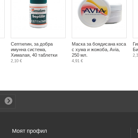
Септилин, за добра
Маска за боядисана коса
Ги
имунна система,
с хума и жожоба, Avia,
Би
Хималая, 40 таблетки
250 мл.
2,
2,10 €
4,91 €
Моят профил