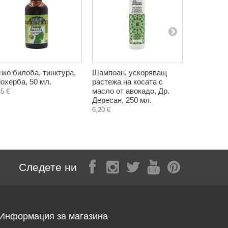
нко билоба, тинктура,
Шампоан, ускоряващ
Паста за 
охерба, 50 мл.
растежа на косата с
минерали
масло от авокадо, Др.
RoseRio, 
35 €
Дересан, 250 мл.
3,20 €
6,20 €
Следете ни
Информация за магазина