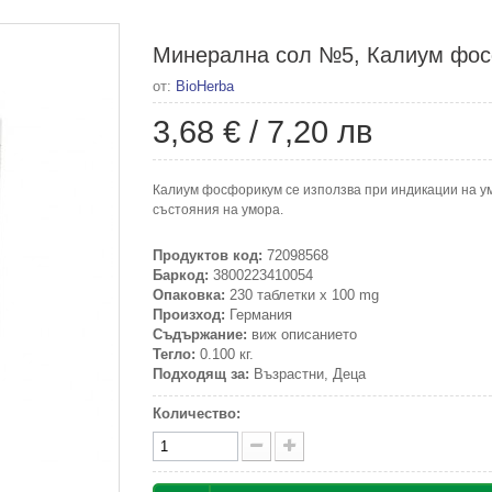
Минерална сол №5, Калиум фосф
от:
BioHerba
3,68 €
/
7,20 лв
Калиум фосфорикум се използва при индикации на у
състояния на умора.
Продуктов код:
72098568
Баркод:
3800223410054
Опаковка:
230 таблетки x 100 mg
Произход:
Германия
Съдържание:
виж описанието
Тегло:
0.100 кг.
Подходящ за:
Възрастни, Деца
Количество: