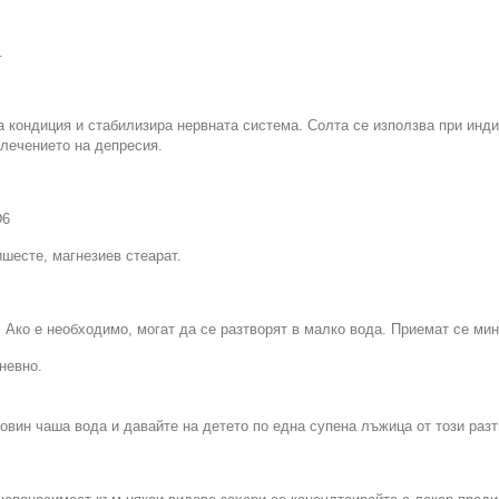
.
кондиция и стабилизира нервната система. Солта се използва при инди
лечението на депресия.
D6
шесте, магнезиев стеарат.
а. Ако е необходимо, могат да се разтворят в малко вода. Приемат се м
невно.
овин чаша вода и давайте на детето по една супена лъжица от този разт