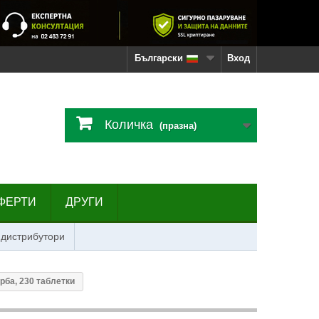
Български
Вход
Количка
(празна)
ФЕРТИ
ДРУГИ
 дистрибутори
ба, 230 таблетки