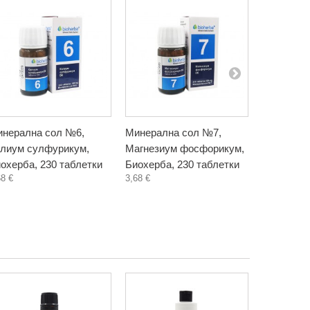
нерална сол №6,
Минерална сол №7,
Минералн
лиум сулфурикум,
Магнезиум фосфорикум,
Натриум 
охерба, 230 таблетки
Биохерба, 230 таблетки
Биохерба,
68 €
3,68 €
3,68 €