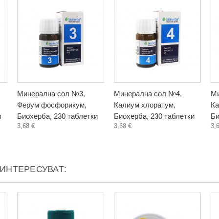
Минерална сол №3,
Минерална сол №4,
Ми
Ферум фосфорикум,
Калиум хлоратум,
Ка
и
Биохерба, 230 таблетки
Биохерба, 230 таблетки
Би
3,68 €
3,68 €
3,
АИНТЕРЕСУВАТ: