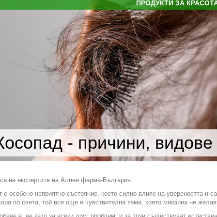
ПРОДУКТИ ЗА КРАСОТ
Косопад - причини, видове
са на експертите на Алпен фарма-България.
 е особено неприятно състояние, което силно влияе на увереността и са
ора по света, той все още е чувствителна тема, която мнозина не желая
обаче е, че като за всеки друг проблем, и за този съществуват естестве