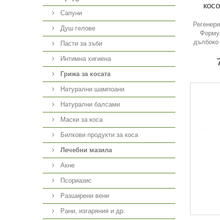
косо
Сапуни
Регенер
Душ гелове
Формул
дълбоко 
Пасти за зъби
Интимна хигиена
Грижа за косата
Натурални шампоани
Натурални балсами
Маски за коса
Билкови продукти за коса
Лечебни мазила
Акне
Псориазис
Разширени вени
Рани, изгаряния и др.