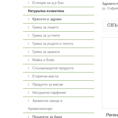
Есенции на д-р Бах
Здравосл
гр. София
Натурална козметика
Красота и здраве
СВЪ
Грижа за лицето
Грижа за устните
Грижа за ръцете и тялото
Грижа за краката
Майка и Бебе
Слънцезащитни продукти
Етерични масла
Продукти за масаж
Натурални парфюми
Ароматни свещи и
Ароматизатори
Реге
Продукти за баня