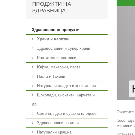
ПРОДУКТИ НА
ЗДРАВНИЦА
Здравословни продукти
Храни и напитки
Здравословни и супер храни
Растителни протеини
Юфка, макарони, паста
Пасти и Тахани
Натурални сладка и конфитюри
Шоколади, бисквити, барчета и
др.
Съветите 
Семена, ядки и сушени плодове
Косопадът
Здравословни напитки
милиони х
Натурални брашна
Истината 