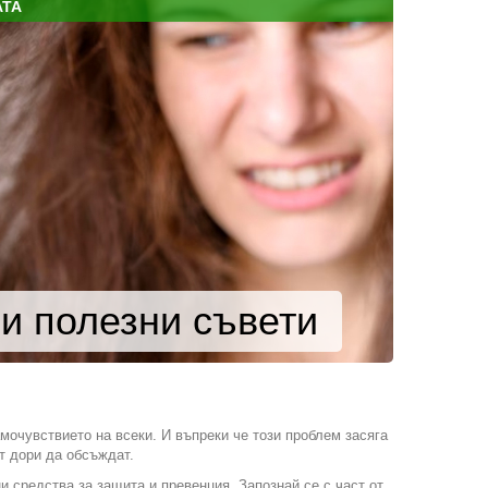
АТА
 и полезни съвети
мочувствието на всеки. И въпреки че този проблем засяга
т дори да обсъждат.
ни средства за защита и превенция. Запознай се с част от