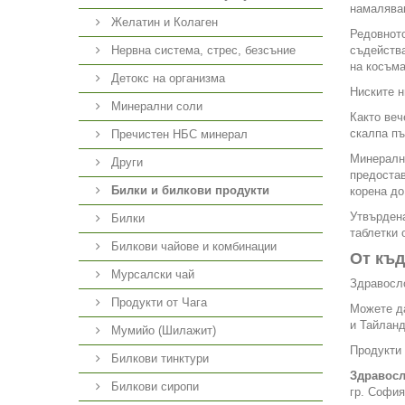
намаляван
Желатин и Колаген
Редовното
Нервна система, стрес, безсъние
съдейства
на косъма
Детокс на организма
Ниските н
Минерални соли
Както веч
скалпа пъ
Пречистен НБС минерал
Минерални
Други
предостав
Билки и билкови продукти
корена до
Утвърдена
Билки
таблетки 
Билкови чайове и комбинации
От къд
Мурсалски чай
Здравосло
Продукти от Чага
Можете да
и Тайланд
Мумийо (Шилажит)
Продукти 
Билкови тинктури
Здравосл
Билкови сиропи
гр. София