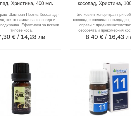
пад, Христина, 400 мл.
косопад, Христина, 10
иращ Шампоан Против Косоапад -
Билковият концентрат при себ
а, която намалява косопада и
косопад е специално създаден, 
подхранва. Ефективен за всички
справи с предизвикателства
типове коса.
себореята и прекомерния кос
7,30 €
/ 14,28 лв
8,40 €
/ 16,43 л