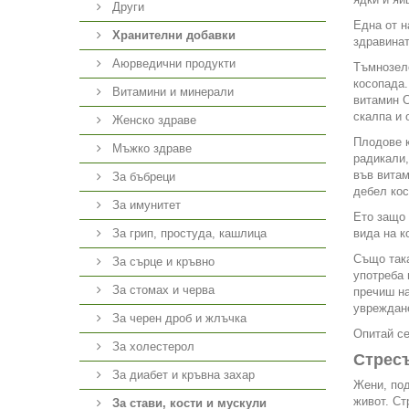
Други
Една от н
Хранителни добавки
здравинат
Аюрведични продукти
Тъмнозеле
косопада.
Витамини и минерали
витамин С
скалпа и 
Женско здраве
Плодове к
Мъжко здраве
радикали,
във витам
За бъбреци
дебел кос
За имунитет
Ето защо 
За грип, простуда, кашлица
вида на к
Също така
За сърце и кръвно
употреба 
За стомах и черва
пречиш на
увреждан
За черен дроб и жлъчка
Опитай се
За холестерол
Стресъ
За диабет и кръвна захар
Жени, под
живот. Ст
За стави, кости и мускули