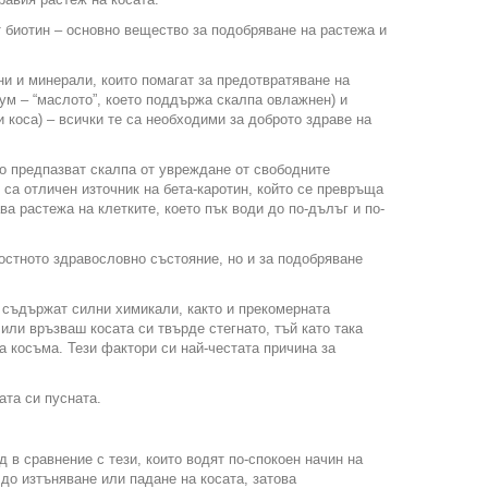
т биотин – основно вещество за подобряване на растежа и
ни и минерали, които помагат за предотвратяване на
ум – “маслото”, което поддържа скалпа овлажнен) и
 коса) – всички те са необходими за доброто здраве на
то предпазват скалпа от увреждане от свободните
са отличен източник на бета-каротин, който се превръща
а растежа на клетките, което пък води до по-дълъг и по-
лостното здравословно състояние, но и за подобряване
о съдържат силни химикали, както и прекомерната
или връзваш косата си твърде стегнато, тъй като така
 косъма. Тези фактори си най-честата причина за
ата си пусната.
 в сравнение с тези, които водят по-спокоен начин на
до изтъняване или падане на косата, затова