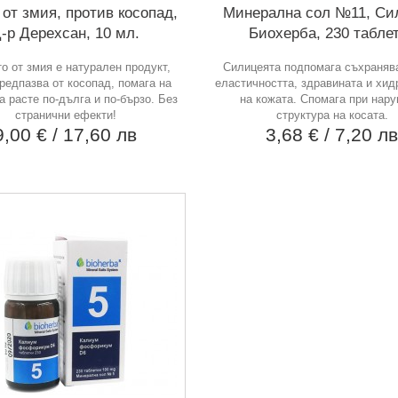
от змия, против косопад,
Минерална сол №11, Си
-р Дерехсан, 10 мл.
Биохерба, 230 табле
о от змия е натурален продукт,
Силицеята подпомага съхраняв
предпазва от косопад, помага на
еластичността, здравината и хид
а расте по-дълга и по-бързо. Без
на кожата. Спомага при нар
странични ефекти!
структура на косата.
9,00 €
/ 17,60 лв
3,68 €
/ 7,20 л