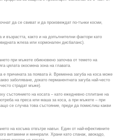
очнат да се свиват и да произвеждат по-тънки косми,
а и възрастта, както и на допълнителни фактори като
овидната жлеза или хормонален дисбаланс).
ането при мъжете обикновено започва от темето на
яга цялата окосмена зона на главата.
а е причината за появата ѝ. Временна загуба на коса може
акво заболяване, докато перманентната загуба най-често
-често страдат мъже).
рху състоянието на косата – като ежедневно сплитане на
потреба на преса или маша за коса, а при мъжете – при
защо се случва това състояние, преди да помислиш какви
нето на косъма отвътре навън. Един от най-ефективните
ого витамини и минерали. Храни като спанак, авокадо,
равия растеж на косата.