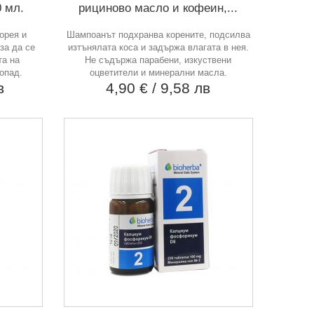
0 мл.
рициново масло и кофеин,...
орея и
Шампоанът подхранва корените, подсилва
за да се
изтънялата коса и задържа влагата в нея.
та на
Не съдържа парабени, изкуствени
опад.
оцветители и минерални масла.
в
4,90 €
/ 9,58 лв