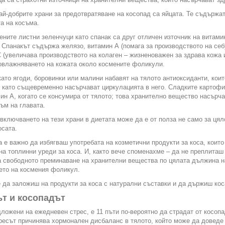
ай-добрите храни за предотвратяване на косопад са яйцата. Те съдържа
а на косъма.
ните листни зеленчуци като спанак са друг отличен източник на витами
 Спанакът съдържа желязо, витамин А (помага за производството на себ
 (увеличава производството на колаген – жизненоважен за здрава кожа и
овлажняването на кожата около космените фоликули.
ато ягоди, боровинки или малини набавят на тялото антиоксиданти, кои
 като същевременно насърчават циркулацията в него. Сладките картофи 
ин А, когато се консумира от тялото; това хранително вещество насърчав
ъм на главата.
включването на тези храни в диетата може да е от полза не само за ця
осата.
 е важно да избягваш употребата на козметични продукти за коса, коит
на топлинни уреди за коса. И, както вече споменахме – да не преплиташ 
 свободното преминаване на хранителни вещества по цялата дължина на
ето на космения фоликул.
 да заложиш на продукти за коса с натурални съставки и да държиш кос
т и косопадът
ложени на ежедневен стрес, е 11 пъти по-вероятно да страдат от косопад
ресът причинява хормонален дисбаланс в тялото, който може да доведе 