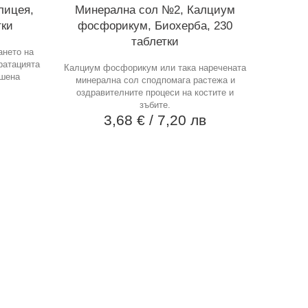
лицея,
Минерална сол №2, Калциум
тки
фосфорикум, Биохерба, 230
таблетки
ането на
ратацията
Калциум фосфорикум или така наречената
ушена
минерална сол сподпомага растежа и
оздравителните процеси на костите и
в
зъбите.
3,68 €
/ 7,20 лв