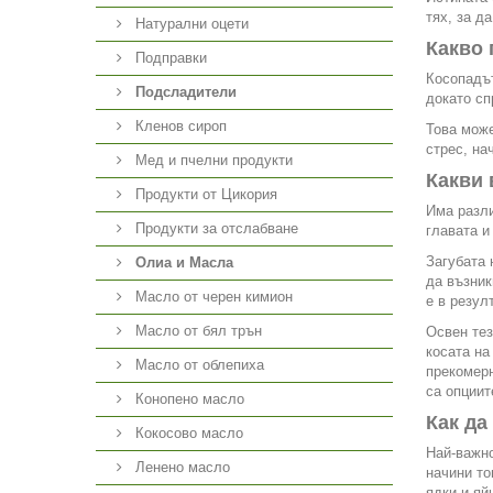
тях, за д
Натурални оцети
Какво 
Подправки
Косопадът
Подсладители
докато сп
Кленов сироп
Това може
стрес, на
Мед и пчелни продукти
Какви 
Продукти от Цикория
Има разли
Продукти за отслабване
главата и
Загубата 
Олиа и Масла
да възник
Масло от черен кимион
е в резул
Масло от бял трън
Освен тез
косата на
Масло от облепиха
прекомерн
са опциит
Конопено масло
Как да
Кокосово масло
Най-важно
Ленено масло
начини то
ядки и яй