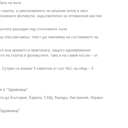
ата на коса.
 скалпа, а увеличаването на кръвния поток в него
космените фоликули, задължително за оптималния растеж
дългите разходки под слънчевите лъчи.
иш отвътре-навън, тоест да повлияеш на състоянието на
се във времето и практиката, защото едновременно
то на скалпа и фоликулите, така и на самия косъм – от
утрин се вземат 5 таблетки от сол №2, на обяд – 5
е в "Здравница".
ти до България, Европа, САЩ, Канада, Австралия, Израел
"Здравница":