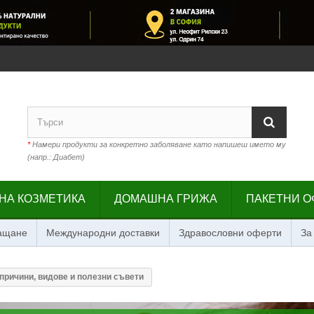
*
Намери продукти за конкретно заболяване като напишеш името му
(напр.: Диабет)
НА КОЗМЕТИКА
ДОМАШНА ГРИЖА
ПАКЕТНИ О
лащане
Международни доставки
Здравословни оферти
За
 причини, видове и полезни съвети