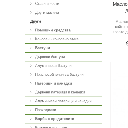
Масло 
Стави и кости
Д
Други мазила
Други
Маслот
който 
Помощни средства
косата д
Коносан - конопено въже
Бастуни
Дървени бастуни
Алуминиеви бастуни
Приспособления за бастуни
Патерици и канадки
Дървени патерици и канадки
Алуминиеви патерици и канадки
Проходилки
Борба с вредителите
Комари и кърлежи