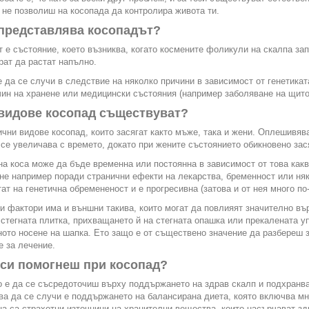
а не позволиш на косопада да контролира живота ти.
представлява косопадът?
 е състояние, което възниква, когато космените фоликули на скалпа зап
рат да растат напълно.
 да се случи в следствие на няколко причини в зависимост от генетикат
чин на хранене или медицински състояния (например заболяване на щит
видове косопад съществуват?
чни видове косопад, които засягат както мъже, така и жени. Оплешивяв
 се увеличава с времето, докато при жените състоянието обикновено зас
на коса може да бъде временна или постоянна в зависимост от това какв
не например поради странични ефекти на лекарства, бременност или няк
тат на генетична обремененост и е прогресивна (затова и от нея много по
и фактори има и външни такива, които могат да повлияят значително въ
 стегната плитка, прихващането й на стегната опашка или прекалената у
ото носене на шапка. Ето защо е от съществено значение да разбереш 
е за лечение.
 си помогнеш при косопад?
 е да се съсредоточиш върху поддържането на здрав скалп и подхранва
ва да се случи е поддържането на балансирана диета, която включва мн
ца са страхотни източници на хранителни вещества, които насърчават зд