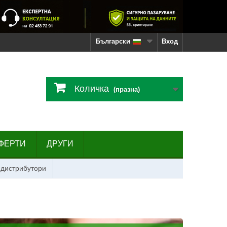
Български
Вход
Количка
(празна)
ФЕРТИ
ДРУГИ
 дистрибутори