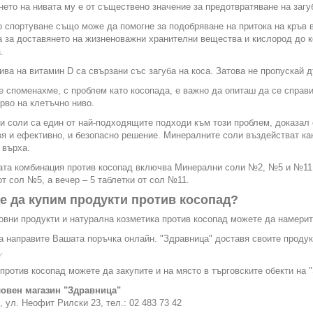
ето на нивата му е от съществено значение за предотвратяване на загуб
 спортуване също може да помогне за подобряване на притока на кръв в
 за доставянето на жизненоважни хранителни вещества и кислород до 
.
ива на витамин D са свързани със загуба на коса. Затова не пропускай 
е споменахме, с проблем като косопада, е важно да опиташ да се справ
рво на клетъчно ниво.
 соли са един от най-подходящите подходи към този проблем, доказал 
я и ефективно, и безопасно решение. Минералните соли въздействат как
 върха.
та комбинация против косопад включва Минерални соли №2, №5 и №11. С
от сол №5, а вечер – 5 таблетки от сол №11.
е да купим продукти против косопад?
вни продукти и натурална козметика против косопад можете да намерит
 направите Вашата поръчка онлайн. "Здравница" доставя своите продук
.
против косопад можете да закупите и на място в търговските обекти на 
овен магазин "Здравница"
, ул. Неофит Рилски 23, тел.: 02 483 73 42