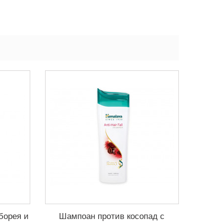
борея и
Шампоан против косопад с