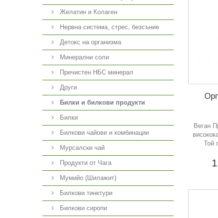
Желатин и Колаген
Нервна система, стрес, безсъние
Детокс на организма
Минерални соли
Пречистен НБС минерал
Други
Орг
Билки и билкови продукти
Билки
Веган П
Билкови чайове и комбинации
високок
Той 
Мурсалски чай
1
Продукти от Чага
Мумийо (Шилажит)
Билкови тинктури
Билкови сиропи