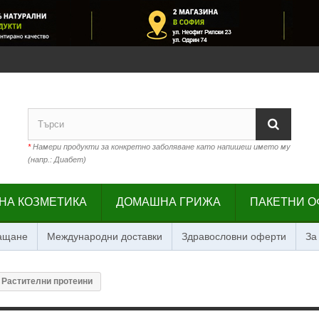
*
Намери продукти за конкретно заболяване като напишеш името му
(напр.: Диабет)
НА КОЗМЕТИКА
ДОМАШНА ГРИЖА
ПАКЕТНИ О
лащане
Международни доставки
Здравословни оферти
За
Растителни протеини