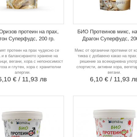
ризов протеин на прах,
БИО Протеинов микс, на
гон Суперфудс, 200 гр.
Драгон Суперфудс, 200
ият протеин на прах чудесно се
Микс от органични протеини от ко
 и в балансираното хранене на
тиква с добавено какао на прах
нци, вегани, хора с непоносимост
решение за всекидневна употр
тоза и глутен, хора с хранителни
спортисти, активни хора, вегета
алергии.
вегани.
6,10 €
/ 11,93 лв
6,10 €
/ 11,93 л