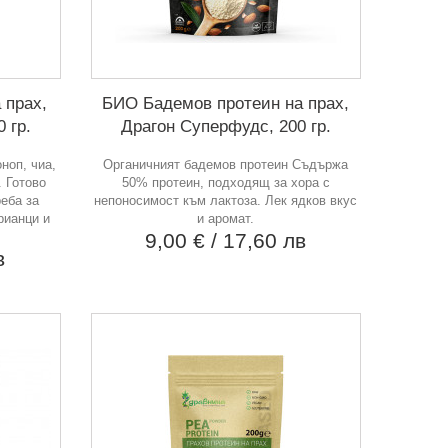
 прах,
БИО Бадемов протеин на прах,
 гр.
Драгон Суперфудс, 200 гр.
ноп, чиа,
Органичният бадемов протеин Съдържа
. Готово
50% протеин, подходящ за хора с
еба за
непоносимост към лактоза. Лек ядков вкус
рианци и
и аромат.
9,00 €
/ 17,60 лв
в