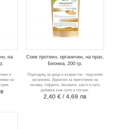
ин, на
Соев протеин, органичен, на прах,
р.
Биониа, 200 гр.
теин е
Подходящ за деца и възрастни - подсилва
семки на
организма. Идеален за приготвяне на
стрия.
печива, гофрети, бисквити, както и като
лв
добавка към супи и сосове.
2,40 €
/ 4,69 лв