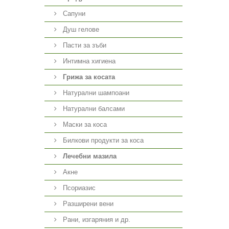
Сапуни
Душ гелове
Пасти за зъби
Интимна хигиена
Грижа за косата
Натурални шампоани
Натурални балсами
Маски за коса
Билкови продукти за коса
Лечебни мазила
Акне
Псориазис
Разширени вени
Рани, изгаряния и др.