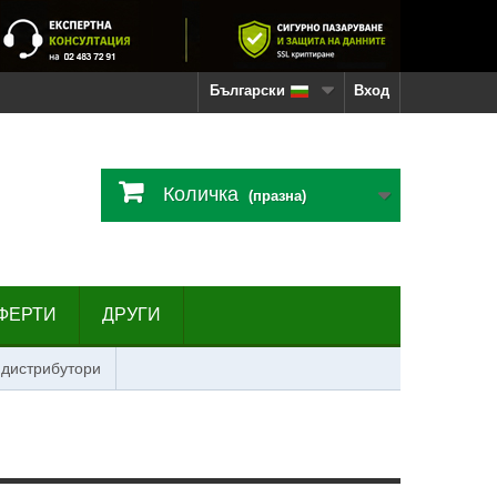
Български
Вход
Количка
(празна)
ФЕРТИ
ДРУГИ
 дистрибутори