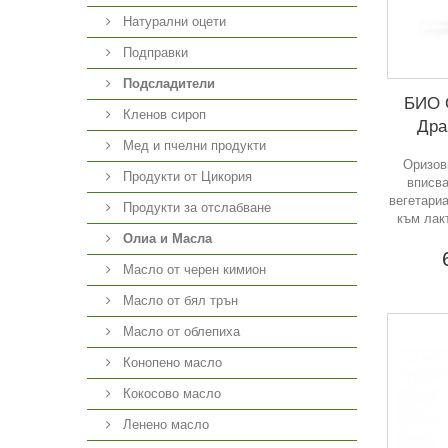
Натурални оцети
Подправки
Подсладители
БИО О
Кленов сироп
Дра
Мед и пчелни продукти
Оризов
Продукти от Цикория
вписва
вегетариа
Продукти за отслабване
към лак
Олиа и Масла
Масло от черен кимион
Масло от бял трън
Масло от облепиха
Конопено масло
Кокосово масло
Ленено масло