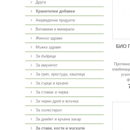
Други
Хранителни добавки
Аюрведични продукти
Витамини и минерали
Женско здраве
БИО П
Мъжко здраве
За бъбреци
Протеино
За имунитет
комбинаци
За грип, простуда, кашлица
усил
ф
За сърце и кръвно
За стомах и черва
За черен дроб и жлъчка
За холестерол
За диабет и кръвна захар
За стави, кости и мускули