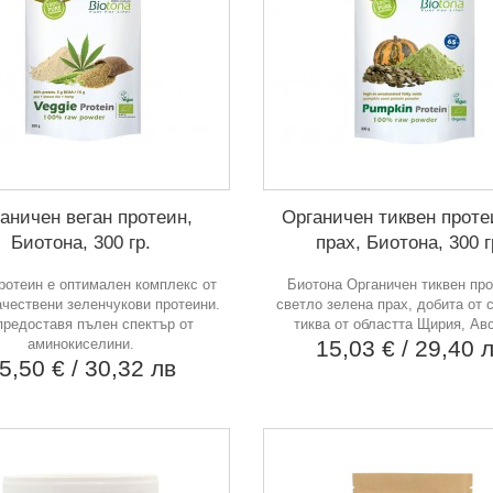
аничен веган протеин,
Органичен тиквен проте
Биотона, 300 гр.
прах, Биотона, 300 г
ротеин е оптимален комплекс от
Биотона Органичен тиквен про
ачествени зеленчукови протеини.
светло зелена прах, добита от 
предоставя пълен спектър от
тиква от областта Щирия, Ав
аминокиселини.
15,03 €
/ 29,40 
5,50 €
/ 30,32 лв