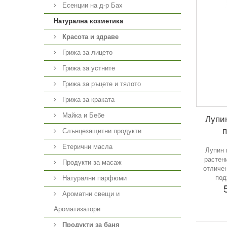
Есенции на д-р Бах
Натурална козметика
Красота и здраве
Грижа за лицето
Грижа за устните
Грижа за ръцете и тялото
Грижа за краката
Майка и Бебе
Лупин
п
Слънцезащитни продукти
Етерични масла
Лупин 
растен
Продукти за масаж
отличен
под
Натурални парфюми
Ароматни свещи и
Ароматизатори
Продукти за баня