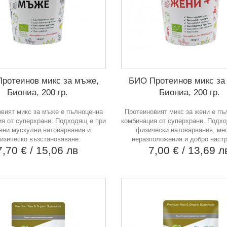
ротеинов микс за мъже,
БИО Протеинов микс за
Биониа, 200 гр.
Биониа, 200 гр.
вият микс за мъже е пълноценна
Протеиновият микс за жени е пъ
я от суперхрани. Подходящ е при
комбинация от суперхрани. Подх
ени мускулни натоварвания и
физически натоварвания, ме
изическо възстановяване.
неразположения и добро настр
7,70 €
/ 15,06 лв
7,00 €
/ 13,69 л