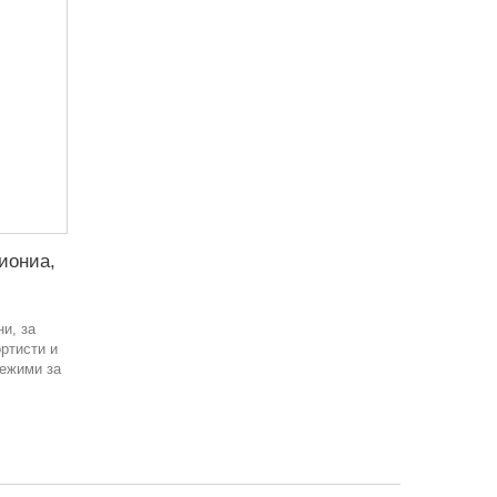
Биониа,
и, за
ортисти и
режими за
в