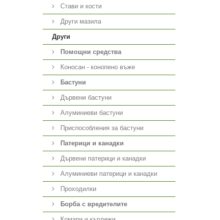
Стави и кости
Други мазила
Други
Помощни средства
Коносан - конопено въже
Бастуни
Дървени бастуни
Алуминиеви бастуни
Приспособления за бастуни
Патерици и канадки
Дървени патерици и канадки
Алуминиеви патерици и канадки
Проходилки
Борба с вредителите
Комари и кърлежи