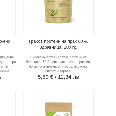
 жени,
Грахов протеин на прах 80%,
Здравница, 200 гр.
лноценна
Висококачествен грахов протеин от
одящ е при
Франция - 80% чист растителен протеин,
сечни
богат на аминокиселини, за мускули,
оение.
ситост и здраве.
в
5,80 €
/ 11,34 лв