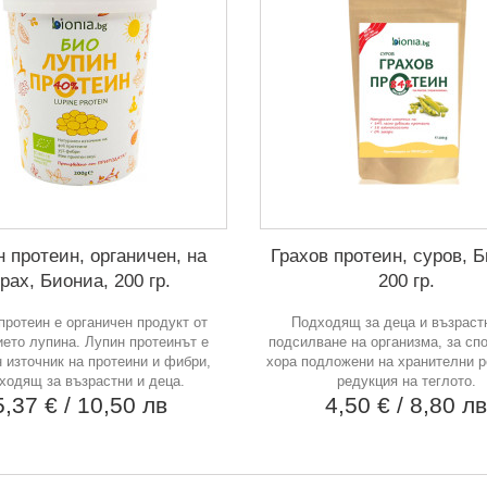
 протеин, органичен, на
Грахов протеин, суров, 
рах, Биониа, 200 гр.
200 гр.
протеин е органичен продукт от
Подходящ за деца и възрастн
ието лупина. Лупин протеинът е
подсилване на организма, за сп
 източник на протеини и фибри,
хора подложени на хранителни 
ходящ за възрастни и деца.
редукция на теглото.
5,37 €
/ 10,50 лв
4,50 €
/ 8,80 л