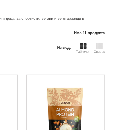
 и деца, за спортисти, вегани и вегетарианци в
Има 11 продукта
Изглед:
Табличен
Списък