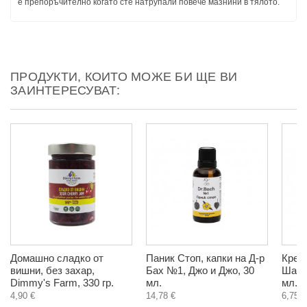
е препоръчително когато сте натрупали повече мазнини в тялото.
ПРОДУКТИ, КОИТО МОЖЕ БИ ЩЕ ВИ
ЗАИНТЕРЕСУВАТ:
Домашно сладко от
Паник Стоп, капки на Д-р
Крем 
вишни, без захар,
Бах №1, Джо и Джо, 30
Шафр
Dimmy's Farm, 330 гр.
мл.
мл.
4,90 €
14,78 €
6,75 €