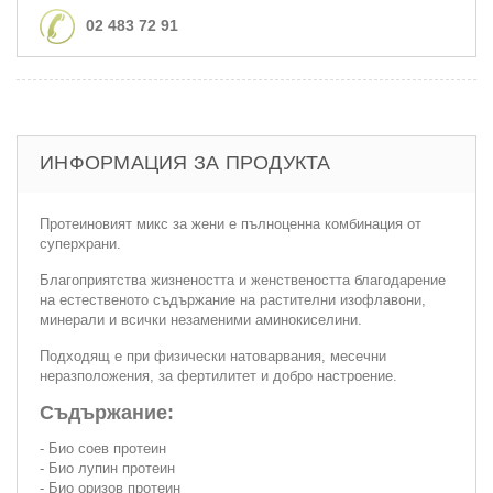
02 483 72 91
ИНФОРМАЦИЯ ЗА ПРОДУКТА
Протеиновият микс за жени е пълноценна комбинация от
суперхрани.
Благоприятства жизнеността и женствеността благодарение
на естественото съдържание на растителни изофлавони,
минерали и всички незаменими аминокиселини.
Подходящ е при физически натоварвания, месечни
неразположения, за фертилитет и добро настроение.
Съдържание:
- Био соев протеин
- Био лупин протеин
- Био оризов протеин