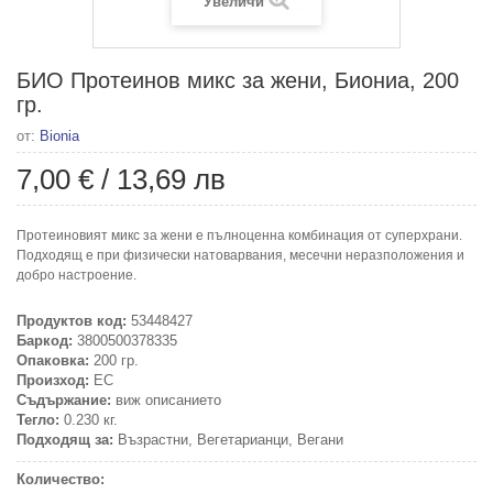
Увеличи
БИО Протеинов микс за жени, Биониа, 200
гр.
от:
Bionia
7,00 €
/
13,69 лв
Протеиновият микс за жени е пълноценна комбинация от суперхрани.
Подходящ е при физически натоварвания, месечни неразположения и
добро настроение.
Продуктов код:
53448427
Баркод:
3800500378335
Опаковка:
200 гр.
Произход:
ЕС
Съдържание:
виж описанието
Тегло:
0.230 кг.
Подходящ за:
Възрастни, Вегетарианци, Вегани
Количество: