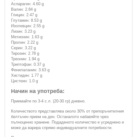
Аспарагин: 4.60 g
Валин: 2.84 g
Глицин: 2.47 g
Глутамин: 8.53 g
Изолевцин: 2.55 g
Лизин: 3.23 g
Метионин: 1.63 g
Пролин: 2.22 g
Серин: 3.22 g
Тирозин: 2.78 g
Треонин: 1.94 g
Триптофан: 0.37 g
Фенилаланин: 3.63 g
Хистидин: 1.77 g
Цистеин: 1.0 g
Начин на употреба:
Приемайте по 3-4 с.л. (20-30 гр) дневно.
Количеството представлява около 30% от препоръчителния
белтъчен прием на ден. Останалото набавяйте чрез
пълноценно хранене. Подаденото количество е усреднено и
може да варира спрямо индивидуалните потребности.