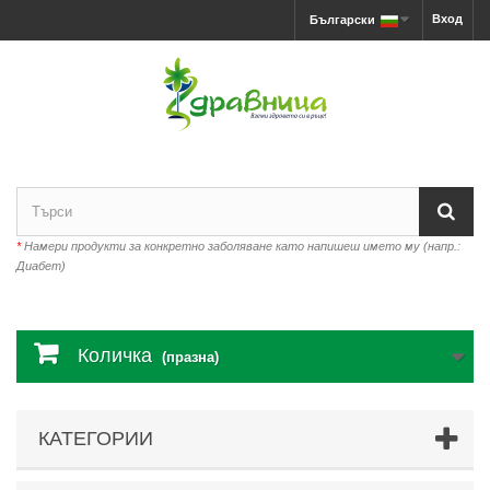
Вход
Български
*
Намери продукти за конкретно заболяване като напишеш името му (напр.:
Диабет)
Количка
(празна)
КАТЕГОРИИ