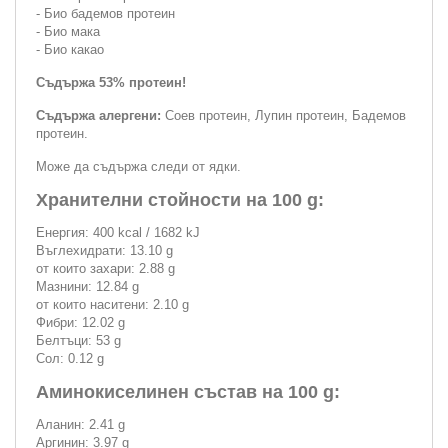
- Био бадемов протеин
- Био мака
- Био какао
Съдържа 53% протеин!
Съдържа алергени:
Соев протеин, Лупин протеин, Бадемов
протеин.
Може да съдържа следи от ядки.
Хранителни стойности на 100 g:
Енергия: 400 kcal / 1682 kJ
Въглехидрати: 13.10 g
от които захари: 2.88 g
Мазнини: 12.84 g
от които наситени: 2.10 g
Фибри: 12.02 g
Белтъци: 53 g
Сол: 0.12 g
Аминокиселинен състав на 100 g:
Аланин: 2.41 g
Аргинин: 3.97 g