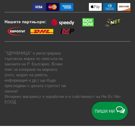
Нашите партньори:
"ЗДРАВНИЦА" е регистрирана
търговска марка по смисъла на
законите на Р. България. Всеки
опит за копиране на марката
(лого, модел на работа,
информация и др.) ще бъде
преследван с цялата строгост на
закона!
Интернет магазинът е изработен и е собственост на
Ню Ес Нет
ЕООД
ПИШИ НИ