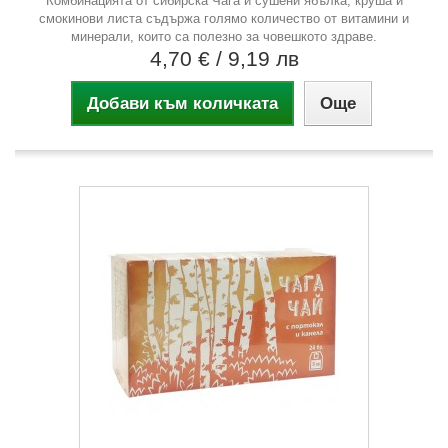
Комбинацията от сибирска Чага и сушени ябълка, круша и
смокинови листа съдържа голямо количество от витамини и
минерали, които са полезно за човешкото здраве.
4,70 €
/ 9,19 лв
Добави към количката
Още