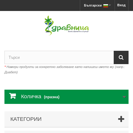
Вход
Български
*
Намери продукти за конкретно заболяване като напишеш името му (напр.:
Диабет)
Количка
(празна)
КАТЕГОРИИ