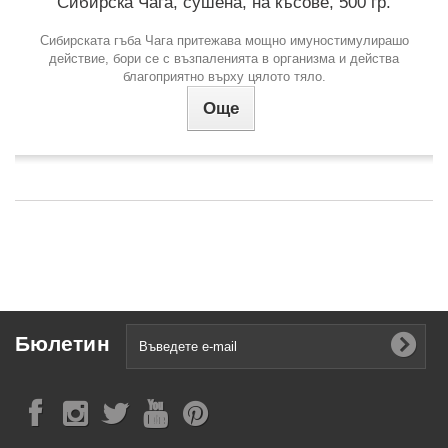
Сибирска Чага, сушена, на късове, 500 гр.
Сибирската гъба Чага притежава мощно имуностимулирашо
действие, бори се с възпаленията в организма и действа
благоприятно върху цялото тяло.
Още
Бюлетин