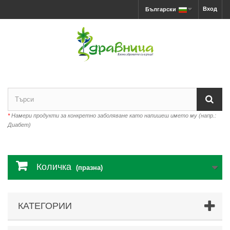
Вход
Български
*
Намери продукти за конкретно заболяване като напишеш името му (напр.:
Диабет)
Количка
(празна)
КАТЕГОРИИ