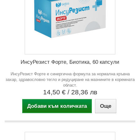
ИнсуРезист Форте, Биотика, 60 капсули
ИнсуРезист Форте е синергична формула за нормална кръвна
захар, здравословно тегло и редуциране на мазнините в коремната
област.
14,50 €
/ 28,36 лв
Добави към количката
Още