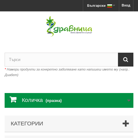
Вход
Български
*
Намери продукти за конкретно заболяване като напишеш името му (напр.:
Диабет)
Количка
(празна)
КАТЕГОРИИ