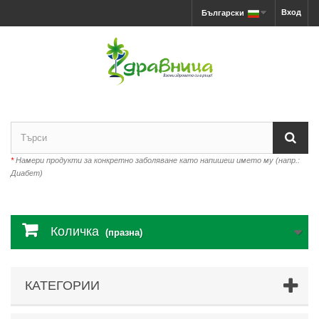
Вход
Български
*
Намери продукти за конкретно заболяване като напишеш името му (напр.:
Диабет)
Количка
(празна)
КАТЕГОРИИ