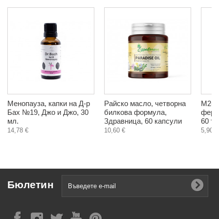
Менопауза, капки на Д-р
Райско масло, четворна
М2-Т
Бах №19, Джо и Джо, 30
билкова формула,
ферт
мл.
Здравница, 60 капсули
60 т
14,78 €
10,60 €
5,90 €
Бюлетин