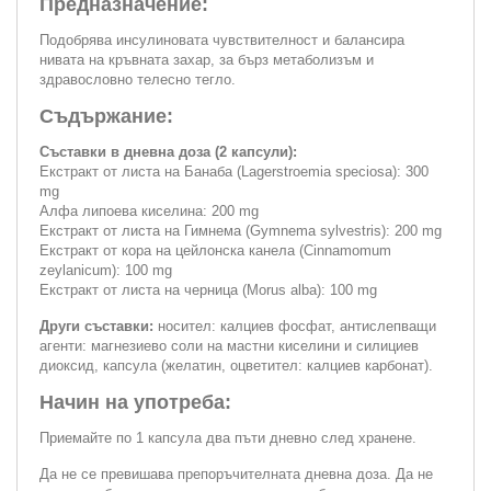
Предназначение:
Подобрява инсулиновата чувствителност и балансира
нивата на кръвната захар, за бърз метаболизъм и
здравословно телесно тегло.
Съдържание:
Съставки в дневна доза (2 капсули):
Екстракт от листа на Банаба (Lagerstroemia speciosa): 300
mg
Алфа липоева киселина: 200 mg
Екстракт от листа на Гимнема (Gymnema sylvestris): 200 mg
Екстракт от кора на цейлонска канела (Cinnamomum
zeylanicum): 100 mg
Екстракт от листа на черница (Morus alba): 100 mg
Други съставки:
носител: калциев фосфат, антислепващи
агенти: магнезиево соли на мастни киселини и силициев
диоксид, капсула (желатин, оцветител: калциев карбонат).
Начин на употреба:
Приемайте по 1 капсула два пъти дневно след хранене.
Да не се превишава препоръчителната дневна доза. Да не