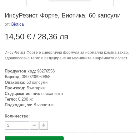
ИнсуРезист Форте, Биотика, 60 капсули
от:
Biotica
14,50 €
/
28,36 лв
ИнсуРезист Форте е синергична формула за нормална кръвна захар,
здравословно тегло и редуциране на мазнините в коремната област.
Продуктов код:
96276558
Баркод:
3800238960858
Опаковка:
60 капсули
Произход:
България
Съдържание:
виж описанието
Тегло:
0.200 кг.
Подходящ за:
Възрастни
Количество: