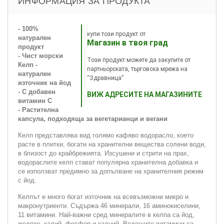
ИНФОРМАЦИЯ ЗА ПРОДУКТА
- 100%
купи този продукт от
натурален
Магазин в твоя град
продукт
- Чист морски
Този продукт можете да закупите от
Келп -
партньорската, търговска мрежа на
натурален
“Здравница”
източник на йод
- С добавен
ВИЖ АДРЕСИТЕ НА МАГАЗИНИТЕ
витамин С
- Растителна
капсула, подходяща за вегетарианци и вегани
Келп представлява вид голямо кафяво водорасло, което
расте в плитки, богати на хранителни вещества солени води,
в близост до крайбрежията. Изсушени и стрити на прах,
водораслите келп стават популярна хранителна добавка и
се използват предимно за допълване на хранителния режим
с йод.
Келпът е много богат източник на всевъзможни микро и
макронутриенти. Съдържа 46 минерали, 16 аминокиселини,
11 витамини. Най-важни сред минералите в келпа са йод,
желязо, калий, фосфор и калций. Водещите витамини са