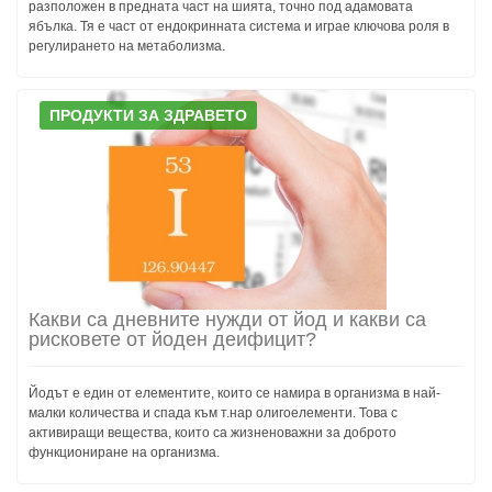
разположен в предната част на шията, точно под адамовата
ябълка. Тя е част от ендокринната система и играе ключова роля в
регулирането на метаболизма.
ПРОДУКТИ ЗА ЗДРАВЕТО
Какви са дневните нужди от йод и какви са
рисковете от йоден деифицит?
Йодът е един от елементите, които се намира в организма в най-
малки количества и спада към т.нар олигоелементи. Това с
активиращи вещества, които са жизненоважни за доброто
функциониране на организма.