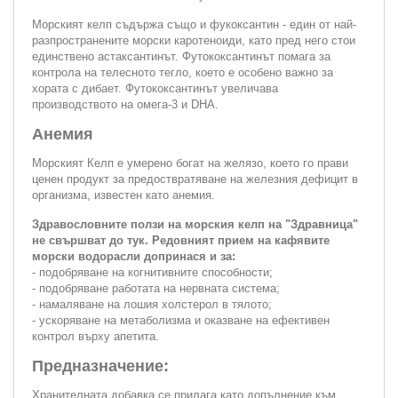
Морският келп съдържа също и фукоксантин - един от най-
разпространените морски каротеноиди, като пред него стои
единствено астаксантинът. Футококсантинът помага за
контрола на телесното тегло, което е особено важно за
хората с дибает. Футококсантинът увеличава
производството на омега-3 и DHA.
Анемия
Морският Келп е умерено богат на желязо, което го прави
ценен продукт за предоствратяване на железния дефицит в
организма, известен като анемия.
Здравословните ползи на морския келп на "Здравница"
не свършват до тук. Редовният прием на кафявите
морски водорасли допринася и за:
- подобряване на когнитивните способности;
- подобряване работата на нервната система;
- намаляване на лошия холстерол в тялото;
- ускоряване на метаболизма и оказване на ефективен
контрол върху апетита.
Предназначение:
Хранителната добавка се прилага като допълнение към