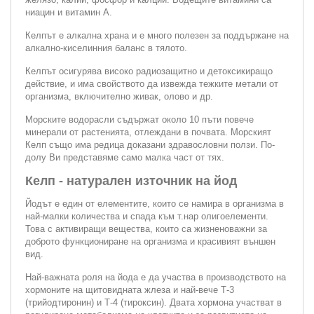
ниацин и витамин А.
Келпът е алкална храна и е много полезен за поддържане на
алкално-киселинния баланс в тялото.
Келпът осигурява високо радиозащитно и детоксикиращо
действие, и има свойството да извежда тежките метали от
организма, включително живак, олово и др.
Морските водорасли съдържат около 10 пъти повече
минерали от растенията, отлеждани в почвата. Морският
Келп също има редица доказани здравословни ползи. По-
долу Ви представяме само малка част от тях.
Келп - натурален източник на йод
Йодът е един от елементите, които се намира в организма в
най-малки количества и спада към т.нар олигоелементи.
Това с активиращи вещества, които са жизненоважни за
доброто функциониране на организма и красивият външен
вид.
Най-важната роля на йода е да участва в производството на
хормоните на щитовидната жлеза и най-вече Т-3
(трийодтиронин) и Т-4 (тироксин). Двата хормона участват в