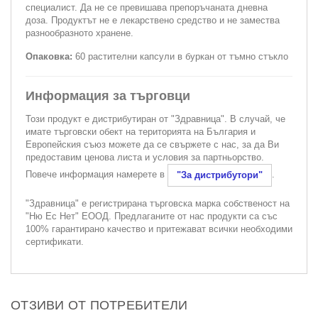
специалист. Да не се превишава препоръчаната дневна
доза. Продуктът не е лекарствено средство и не замества
разнообразното хранене.
Опаковка:
60 растителни капсули в буркан от тъмно стъкло
Информация за търговци
Този продукт е дистрибутиран от "Здравница". В случай, че
имате търговски обект на територията на България и
Европейския съюз можете да се свържете с нас, за да Ви
предоставим ценова листа и условия за партньорство.
Повече информация намерете в
.
"За дистрибутори"
"Здравница" е регистрирана търговска марка собственост на
"Ню Ес Нет" ЕООД. Предлаганите от нас продукти са със
100% гарантирано качество и притежават всички необходими
сертификати.
ОТЗИВИ ОТ ПОТРЕБИТЕЛИ