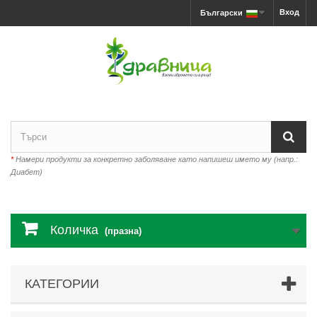
Вход
Български
*
Намери продукти за конкретно заболяване като напишеш името му (напр.:
Диабет)
Количка
(празна)
КАТЕГОРИИ