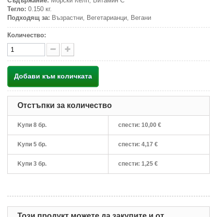
Съдържание:
Морски Келп, Витамин С
Тегло:
0.150 кг.
Подходящ за:
Възрастни, Вегетарианци, Вегани
Количество:
Добави към количката
Отстъпки за количество
Kупи 8 бр.
спести:
10,00 €
Kупи 5 бр.
спести:
4,17 €
Kупи 3 бр.
спести:
1,25 €
Този продукт можете да закупите и от