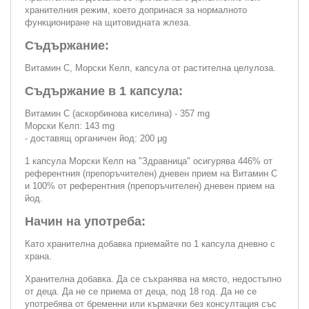
хранителния режим, което допринася за нормалното
функциониране на щитовидната жлеза.
Съдържание:
Витамин С, Морски Келп, капсула от растителна целулоза.
Съдържание в 1 капсула:
Витамин С (аскорбинова киселина) - 357 mg
Морски Келп: 143 mg
- доставящ органичен йод: 200 μg
1 капсула Морски Келп на "Здравница" осигурява 446% от
референтния (препоръчителен) дневен прием на Витамин С
и 100% от референтния (препоръчителен) дневен прием на
йод.
Начин на употреба:
Като хранителна добавка приемайте по 1 капсула дневно с
храна.
Хранителна добавка. Да се съхранява на място, недостъпно
от деца. Да не се приема от деца, под 18 год. Да не се
употребява от бременни или кърмачки без консултация със