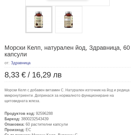
Морски Келп, натурален йод, Здравница, 60
капсули
от:
Здравница
8,33 €
/
16,29 лв
Морски Келп с добавен витамин С. Натурален източник на йод и редица
микронутриенти. Допринася за нормалното функциониране на
щитовидната жлеза.
Продуктов код:
92596288
Баркод:
3800232543439
Опаковка:
60 растителни капсули
Произход:
ЕС