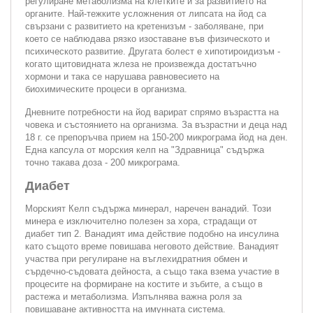
регулиране метаболизма на клетките и за развитието на
органите. Най-тежките усложнения от липсата на йод са
свързани с развитието на кретенизъм - заболяване, при
което се наблюдава рязко изоставане във физическото и
психическото развитие. Другата болест е хипотироидизъм -
когато щитовидната жлеза не произвежда достатъчно
хормони и така се нарушава равновесието на
биохимическите процеси в организма.
Дневните потребности на йод варират спрямо възрастта на
човека и състоянието на организма. За възрастни и деца над
18 г. се препоръчва прием на 150-200 микрограма йод на ден.
Една капсула от морския келп на "Здравница" съдържа
точно такава доза - 200 микрограма.
Диабет
Морският Келп съдържа минерал, наречен ванадий. Този
минера е изключително полезен за хора, страдащи от
диабет тип 2. Ванадият има действие подобно на инсулина
като същото време повишава неговото действие. Ванадият
участва при регулиране на въглехидратния обмен и
сърдечно-съдовата дейноста, а също така взема участие в
процесите на формиране на костите и зъбите, a също в
растежа и метаболизма. Изпълнява важна роля за
повишаване активността на имунната система.