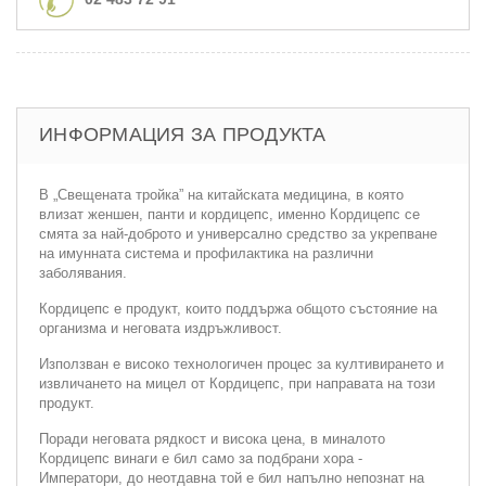
ИНФОРМАЦИЯ ЗА ПРОДУКТА
В „Свещената тройка” на китайската медицина, в която
влизат женшен, панти и кордицепс, именно Кордицепс се
смята за най-доброто и универсално средство за укрепване
на имунната система и профилактика на различни
заболявания.
Кордицепс е продукт, които поддържа общото състояние на
организма и неговата издръжливост.
Използван е високо технологичен процес за култивирането и
извличането на мицел от Кордицепс, при направата на този
продукт.
Поради неговата рядкост и висока цена, в миналото
Кордицепс винаги е бил само за подбрани хора -
Императори, до неотдавна той е бил напълно непознат на