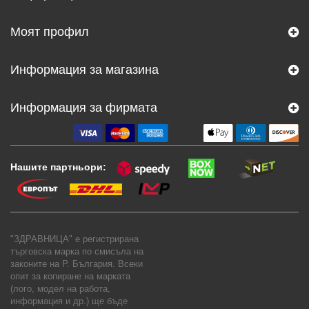
Моят профил
Информация за магазина
Информация за фирмата
Нашите партньори:
"ЗДРАВНИЦА" е регистрирана
търговска марка по смисъла на
законите на Р. България. Всеки
опит за копиране на марката
(лого, модел на работа,
информация и др.) ще бъде