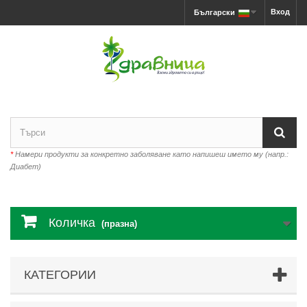
Вход
Български
*
Намери продукти за конкретно заболяване като напишеш името му (напр.:
Диабет)
Количка
(празна)
КАТЕГОРИИ