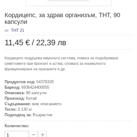
Кордицепс, за здрав организъм, ТНТ, 90
капсули
от:
ТНТ 21
11,45 €
/
22,39 лв
Кордицепс поддържа имунната система, помага за подобряване
симптомите при бронхит и астма, спомага за нормалното
функциониране на ораганите и др.
Продуктов код:
54379328
Баркод:
6936424400055
Опаковка:
90 капсули
Произход:
Китай
Съдържание:
виж описанието
Тегло:
0.130 кг.
Подходящ за:
Възрастни
Количество: