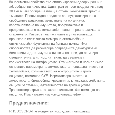
йонообменни свойства със силно изразени адсорбционни и
абсорбционни качества. Един грам от този продукт има над
300 кв.м. абсорбираща площ в стомашно-чревния тракт и
тъканите. Превъзходно средство за неутрализиране на
свободните радикали, изчистване на организма,
възстановяване на имунитета, профилактика и
предотвратяване на тежки заболявания, профилактика на
стареенето. Размерът на частиците му позволява да
прониква в клетъчната мембрана,активирайки и
оптимизирайки функцията на йонната помпа. Има
способността да регенерира повредените денатурирани
белтъчини и да стимулира синтеза на нови, да активира
съединителната и лимфна тъкан, да увеличива
количеството на лимфоцитите. Стабилизира и нормализира
основните параметри на хомеостазата: повишава нивото на
хемоглобина, количеството на еритроцитите и тром-
боцитите, намалява СУЕ. Нормализира нивото на
холестерола, билирубина, креатинина, глюкозата, албумина,
общите белтъчини, адхезивността на тромбоцитите.
Транспортира кръвната захар в клетките, без помощта на
инсулин. Има изразен имуномодулиращ ефект.
Предназначение:
RHODOSORB-H е мощен антиоксидант, повишаващ