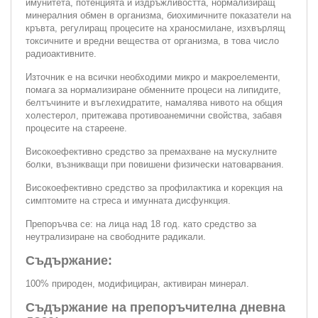
имунитета, потенцията и издръжливостта, нормализиращ
минералния обмен в организма, биохимичните показатели на
кръвта, регулиращ процесите на храносмилане, изхвърлящ
токсичните и вредни вещества от организма, в това число
радиоактивните.
Източник е на всички необходими микро и макроелементи,
помага за нормализиране обменните процеси на липидите,
белтъчините и въглехидратите, намалява нивото на общия
холестерол, притежава противоанемични свойства, забавя
процесите на стареене.
Високоефективно средство за премахване на мускулните
болки, възникващи при повишени физически натоварвания.
Високоефективно средство за профилактика и корекция на
симптомите на стреса и имунната дисфункция.
Препоръчва се: на лица над 18 год. като средство за
неутрализиране на свободните радикали.
Съдържание:
100% природен, модифициран, активиран минерал.
Съдържание на препоръчителна дневна