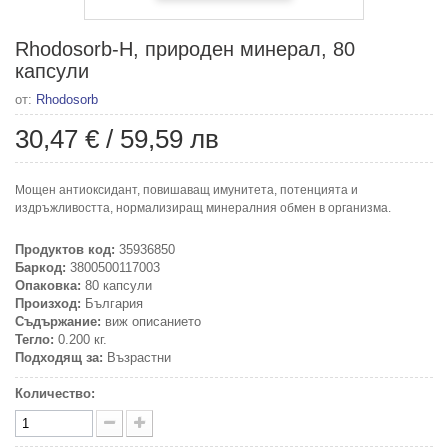
Rhodosorb-H, природен минерал, 80
капсули
от:
Rhodosorb
30,47 €
/
59,59 лв
Mощен антиоксидант, повишаващ имунитета, потенцията и
издръжливостта, нормализиращ минералния обмен в организма.
Продуктов код:
35936850
Баркод:
3800500117003
Опаковка:
80 капсули
Произход:
България
Съдържание:
виж описанието
Тегло:
0.200 кг.
Подходящ за:
Възрастни
Количество: