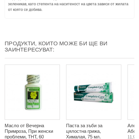
зеленикав, като степента на наситеност на цвета зависи от жилата
от която се добива.
ПРОДУКТИ, КОИТО МОЖЕ БИ ЩЕ ВИ
ЗАИНТЕРЕСУВАТ:
Масло от Вечерна
Паста за зъби за
Алое 
Примроза, При женски
цялостна грижа,
Або 
проблеми, ТНТ, 60
Хималая, 75 мл.
11,90 