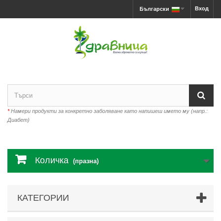
Вход
Български
*
Намери продукти за конкретно заболяване като напишеш името му (напр.:
Диабет)
Количка
(празна)
КАТЕГОРИИ