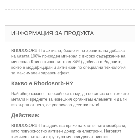
ИНФОРМАЦИЯ ЗА ПРОДУКТА
RHODOSORB-H е активна, биологична хранителна добавка
на базата 100% природен минерал с високо съдържание на
минерала Клиноптионолит (над 84%) добиван в Родопите,
който е модифициран и активиран по специална технология
за максимален здравен ефект.
Какво е Rhodosorb-H?
Най-общо казано – способността му, да се свързва с тежките
метали и вредните за човешкия организъм елементи и да ги
изхвърля от него, се увеличава десетки пъти!
Действие:
RHODOSORB-H въздейства пряко на клетъчните мембрани,
като повърхностно активен донор на електрони. Неговият
химичен състав и структура му осигуряват високи