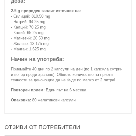
доза:
2.5 g природен заолит източник на:
- Силиций: 810.50 mg
- Натрий: 94.25 mg
- Калций: 70.25 mg
- Калий: 65.25 mg
- Магнезий: 20.50 mg
- Желязо: 12.175 mg
- Манган: 1.625 mg
Начин на употреба:
Приемайте 40 дни по 2 капсули на ден (по 1 капсула сутрин
и вечер преди хранене). Общото количество на приети
течности за денонощие да не бъде по малко от 2 литра!
Повторен прием:
Един път на 6 месеца
Опаковка:
80 желатинови капсули
ОТЗИВИ ОТ ПОТРЕБИТЕЛИ