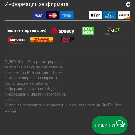
Информация за фирмата
Нашите партньори:
"ЗДРАВНИЦА" е регистрирана
търговска марка по смисъла на
законите на Р. България. Всеки
опит за копиране на марката
(лого, модел на работа,
информация и др.) ще бъде
преследван с цялата строгост на
закона!
Интернет магазинът е изработен и е собственост на
Ню Ес Нет
ЕООД
ПИШИ НИ