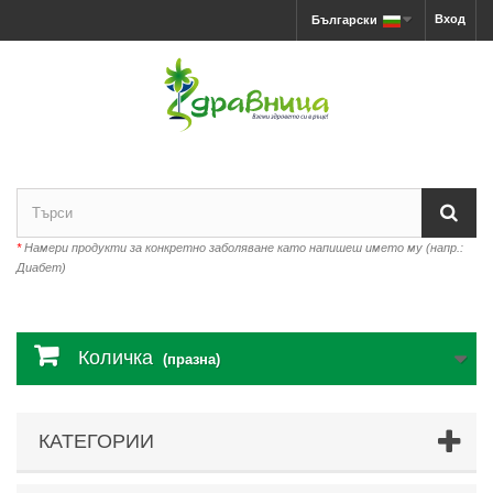
Вход
Български
*
Намери продукти за конкретно заболяване като напишеш името му (напр.:
Диабет)
Количка
(празна)
КАТЕГОРИИ