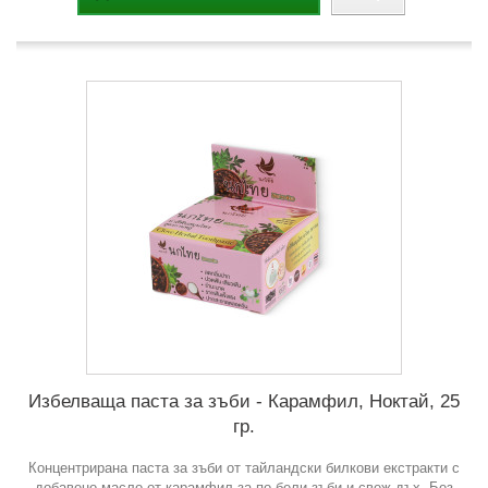
Избелваща паста за зъби - Карамфил, Ноктай, 25
гр.
Концентрирана паста за зъби от тайландски билкови екстракти с
добавено масло от карамфил за по-бели зъби и свеж дъх. Без