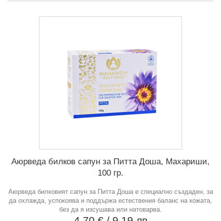
Аюрведа билков сапун за Питта Доша, Махариши,
100 гр.
Аюрведа билковият сапун за Питта Доша е специално създаден, за
да охлажда, успокоява и поддържа естествения баланс на кожата,
без да я изсушава или натоварва.
4,70 €
/ 9,19 лв