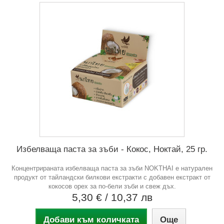
Избелваща паста за зъби - Кокос, Ноктай, 25 гр.
Концентрираната избелваща паста за зъби NOKTHAI е натурален
продукт от тайландски билкови екстракти с добавен екстракт от
кокосов орех за по-бели зъби и свеж дъх.
5,30 €
/ 10,37 лв
Добави към количката
Още