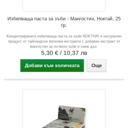
Избелваща паста за зъби - Мангостин, Ноктай, 25
гр.
Концентрираната избелваща паста за зъби NOKTHAI е натурален
продукт от тайландски билкови екстракти с добавен екстракт от
мангостин за по-бели зъби и свеж дъх.
5,30 €
/ 10,37 лв
Добави към количката
Още