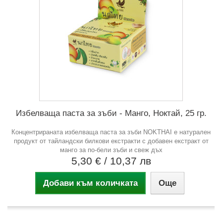
Избелваща паста за зъби - Манго, Ноктай, 25 гр.
Концентрираната избелваща паста за зъби NOKTHAI е натурален
продукт от тайландски билкови екстракти с добавен екстракт от
манго за по-бели зъби и свеж дъх
5,30 €
/ 10,37 лв
Добави към количката
Още