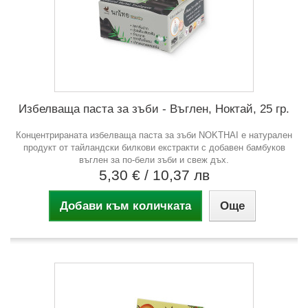
Избелваща паста за зъби - Въглен, Ноктай, 25 гр.
Концентрираната избелваща паста за зъби NOKTHAI е натурален
продукт от тайландски билкови екстракти с добавен бамбуков
въглен за по-бели зъби и свеж дъх.
5,30 €
/ 10,37 лв
Добави към количката
Още