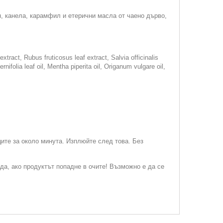
н, канела, карамфил и етерични масла от чаено дърво,
extract, Rubus fruticosus leaf extract, Salvia officinalis
ifolia leaf oil, Mentha piperita oil, Origanum vulgare oil,
ците за около минута. Изплюйте след това. Без
ода, ако продуктът попадне в очите! Възможно е да се