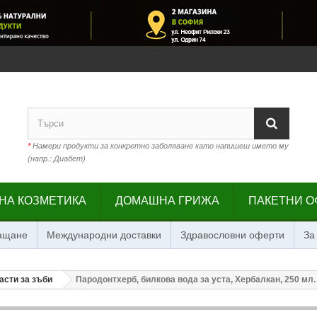
*
Намери продукти за конкретно заболяване като напишеш името му
(напр.: Диабет)
НА КОЗМЕТИКА
ДОМАШНА ГРИЖА
ПАКЕТНИ О
лащане
Международни доставки
Здравословни оферти
За
асти за зъби
Пародонтхерб, билкова вода за уста, Хербалкан, 250 мл.