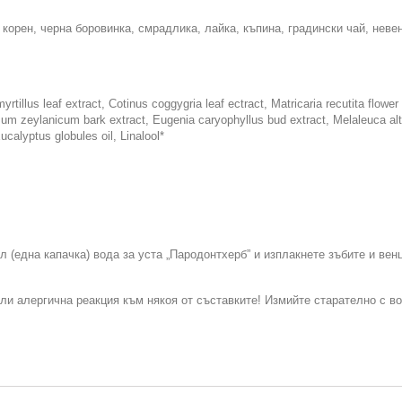
корен, черна боровинка, смрадлика, лайка, къпина, градински чай, неве
tillus leaf extract, Cotinus coggygria leaf ectract, Matricaria recutita flower 
mum zeylanicum bark extract, Eugenia caryophyllus bud extract, Melaleuca altern
Eucalyptus globules oil, Linalool*
л (една капачка) вода за уста „Пародонтхерб” и изплакнете зъбите и вен
мали алергична реакция към някоя от съставките! Измийте старателно с в