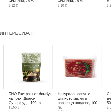
Хималая, 75 мл.
Хималая, 75 мл.
Ro
3,12 €
3,10 €
3,
АИНТЕРЕСУВАТ:
БИО Екстракт от бамбук
Натурален сапун с
Со
.
на прах, Драгон
шипково масло и
ал
Суперфудс, 100 гр.
парченца плодове, 100
50
гр.
13,50 €
2,