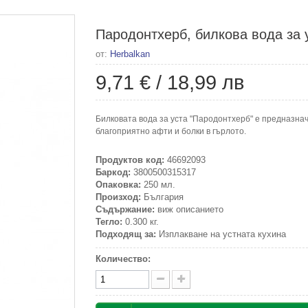
Пародонтхерб, билкова вода за 
от:
Herbalkan
9,71 €
/
18,99 лв
Билковата вода за уста "Пародонтхерб" е предназна
благоприятно афти и болки в гърлото.
Продуктов код:
46692093
Баркод:
3800500315317
Опаковка:
250 мл.
Произход:
България
Съдържание:
виж описанието
Тегло:
0.300 кг.
Подходящ за:
Изплакване на устната кухина
Количество: