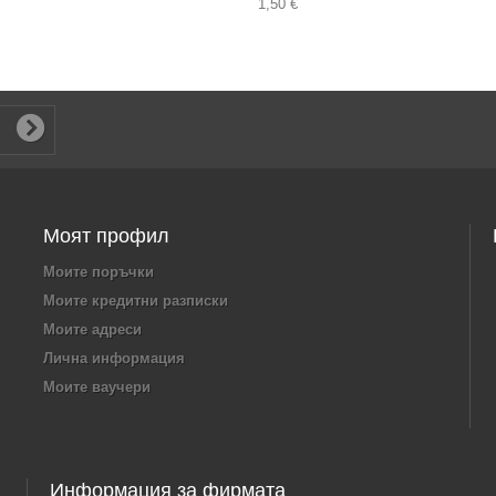
1,50 €
Моят профил
Моите поръчки
Моите кредитни разписки
Моите адреси
Лична информация
Моите ваучери
Информация за фирмата