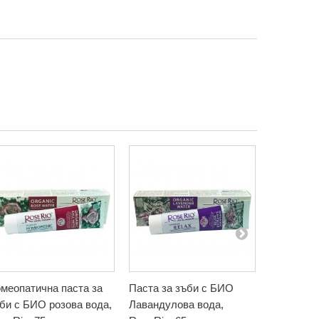
меопатична паста за
Паста за зъби с БИО
Паста за 
би с БИО розова вода,
Лавандулова вода,
минерали