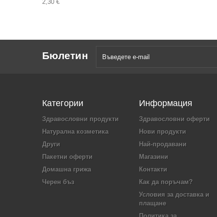
2,30 €
Бюлетин
Категории
Информация
Здравословни продукти
Здравословни оферти
Натурална козметика
Нови продукти
Други
Най-продавани
Пакетни оферти
Магазини
Домашна грижа
Контакти
Черен бъз
Как да поръчам?
Условия за доставка и
плащане
Политика за