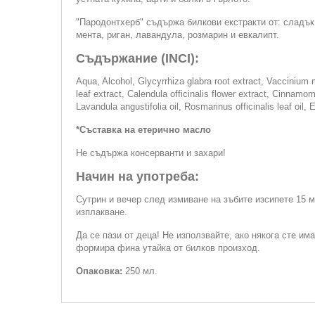
"Пародонтхерб" съдържа билкови екстракти от: сладък 
мента, риган, лавандула, розмарин и евкалипт.
Съдържание (INCI):
Aqua, Alcohol, Glycyrrhiza glabra root extract, Vaccinium myr
leaf extract, Calendula officinalis flower extract, Cinnamo
Lavandula angustifolia oil, Rosmarinus officinalis leaf oil, 
*Съставка на етерично масло
Не съдържа консерванти и захари!
Начин на употреба:
Сутрин и вечер след измиване на зъбите изсипете 15 м
изплакване.
Да се пази от деца! Не използвайте, ако някога сте и
формира фина утайка от билков произход.
Опаковка:
250 мл.