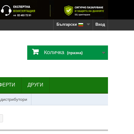
Български
Вход
Количка
(празна)
ФЕРТИ
ДРУГИ
 дистрибутори