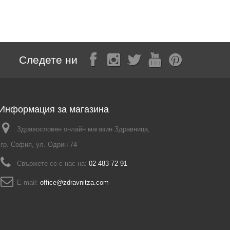
Следете ни
Информация за магазина
Здравословен онлайн магазин Здравница,
гр. София, ул. Одрин 74
Свържете се с нас на:
02 483 72 91
E-mail:
office@zdravnitza.com