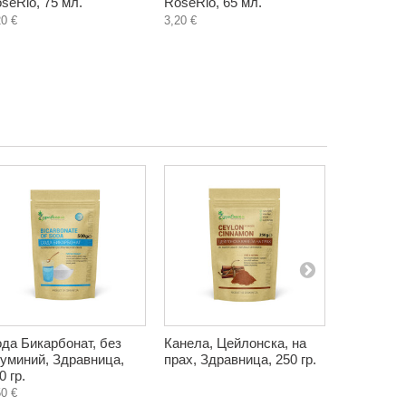
seRio, 75 мл.
RoseRio, 65 мл.
RoseRio, 
20 €
3,20 €
3,20 €
да Бикарбонат, без
Канела, Цейлонска, на
Биотанин,
уминий, Здравница,
прах, Здравница, 250 гр.
устната к
0 гр.
Пашкулев,
50 €
4,40 €