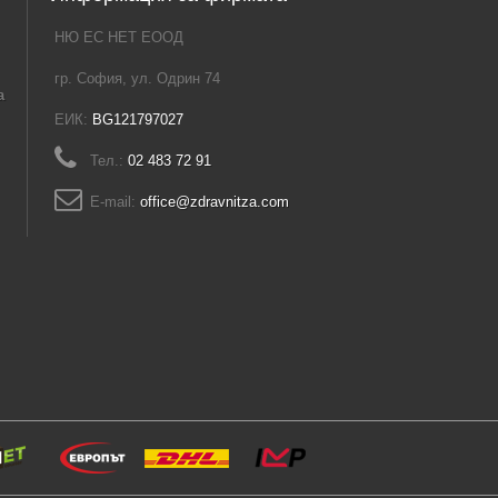
НЮ ЕС НЕТ ЕООД
гр. София, ул. Одрин 74
а
ЕИК:
BG121797027
Тел.:
02 483 72 91
E-mail:
office@zdravnitza.com