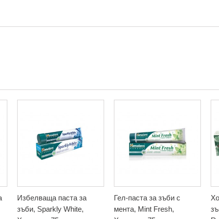
а
Избелваща паста за
Гел-паста за зъби с
Хо
зъби, Sparkly White,
мента, Mint Fresh,
зъ