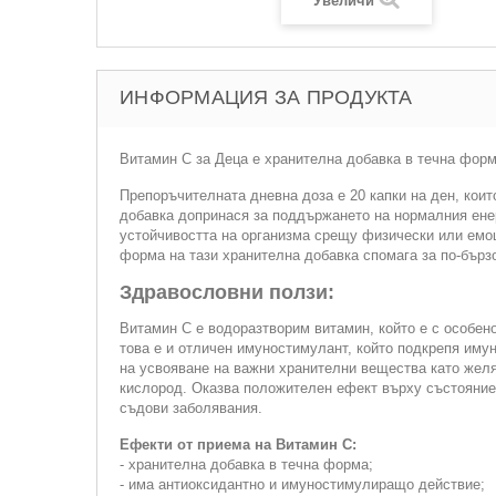
Увеличи
ИНФОРМАЦИЯ ЗА ПРОДУКТА
Витамин С за Деца е хранителна добавка в течна форм
Препоръчителната дневна доза е 20 капки на ден, коит
добавка допринася за поддържането на нормалния енер
устойчивостта на организма срещу физически или емоц
форма на тази хранителна добавка спомага за по-бързо
Здравословни ползи:
Витамин C е водоразтворим витамин, който е с особено
това е и отличен имуностимулант, който подкрепя иму
на усвояване на важни хранителни вещества като желяз
кислород. Оказва положителен ефект върху състояниет
съдови заболявания.
Ефекти от приема на Витамин С:
- хранителна добавка в течна форма;
- има антиоксидантно и имуностимулиращо действие;