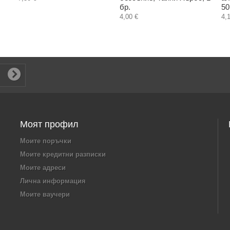
бр.
50
4,00 €
4,
Моят профил
Моите поръчки
Моите кредитни разписки
Моите адреси
Лична информация
Моите ваучери