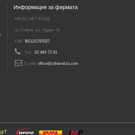
Информация за фирмата
НЮ ЕС НЕТ ЕООД
гр. София, ул. Одрин 74
а
ЕИК:
BG121797027
Тел.:
02 483 72 91
E-mail:
office@zdravnitza.com