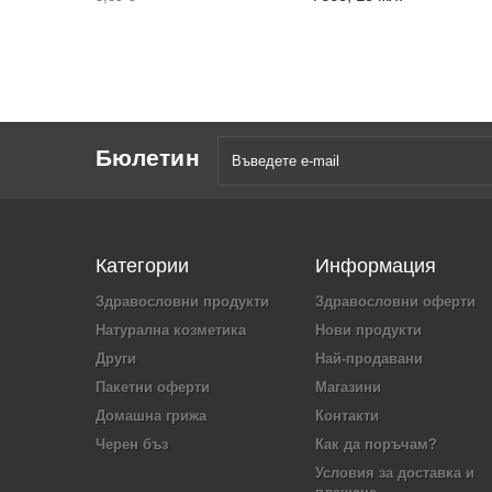
Бюлетин
Категории
Информация
Здравословни продукти
Здравословни оферти
Натурална козметика
Нови продукти
Други
Най-продавани
Пакетни оферти
Магазини
Домашна грижа
Контакти
Черен бъз
Как да поръчам?
Условия за доставка и