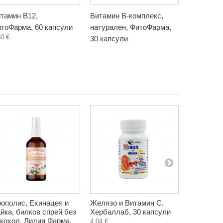
тамин B12,
Витамин В-комплекс,
Витамин 
тоФарма, 60 капсули
натурален, ФитоФарма,
60 капсул
30 €
15,50 €
30 капсули
13,91 €
ополис, Ехинацея и
Желязо и Витамин С,
Освежител
йка, билков спрей без
Хербаллаб, 30 капсули
прополис 
кохол, Лидия Фарма,
Христина,
4,04 €