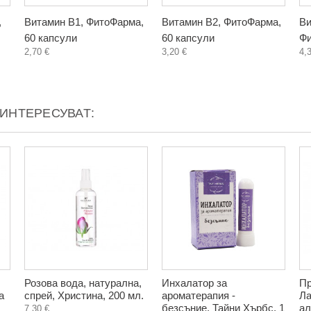
,
Витамин B1, ФитоФарма,
Витамин B2, ФитоФарма,
Ви
60 капсули
60 капсули
Фи
2,70 €
3,20 €
4,
АИНТЕРЕСУВАТ:
Розова вода, натурална,
Инхалатор за
Пр
а
спрей, Христина, 200 мл.
ароматерапия -
Ла
безсъние, Тайни Хърбс, 1
ал
7,30 €