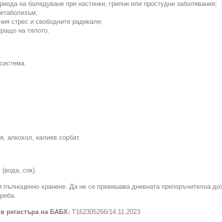
риода на боледуване при настинки, грипни или простудни заболявания;
метаболизъм;
ния стрес и свободните радикали;
иращо на тялото.
система.
я, алкохол, калиев сорбат.
(вода, сок).
и пълноценно хранене. Да не се превишава дневната препоръчителна доза
реба.
 в регистъра на БАБХ:
Т162305266/14.11.2023