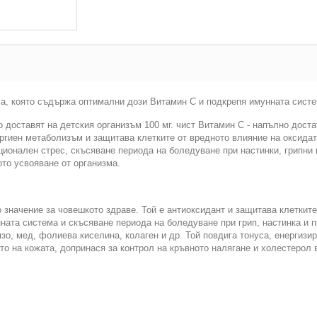
а, която съдържа оптимални дози Витамин C и подкрепя имунната систе
о доставят на детския организъм 100 мг. чист Витамин C - напълно дост
гиен метаболизъм и защитава клетките от вредното влияние на оксидат
ионален стрес, скъсяване периода на боледуване при настинки, грипни 
то усвояване от организма.
 значение за човешкото здраве. Той е антиоксидант и защитава клеткит
нната система и скъсяване периода на боледуване при грип, настинка и 
о, мед, фолиева киселина, колаген и др. Той повдига тонуса, енергизир
о на кожата, допринася за контрол на кръвното налягане и холестерол в