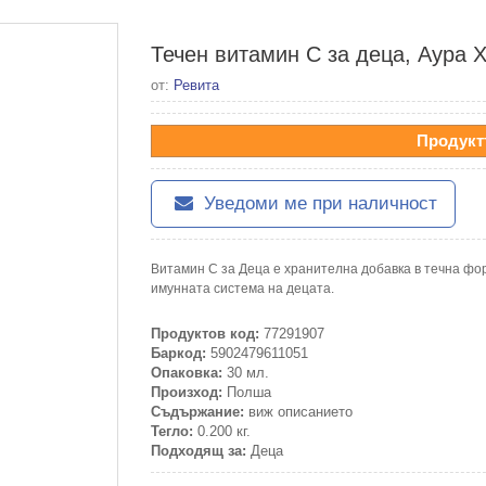
Течен витамин С за деца, Аура Х
от:
Ревита
Продукт
Уведоми ме при наличност
Витамин С за Деца е хранителна добавка в течна фо
имунната система на децата.
Продуктов код:
77291907
Баркод:
5902479611051
Опаковка:
30 мл.
Произход:
Полша
Съдържание:
виж описанието
Тегло:
0.200 кг.
Подходящ за:
Деца