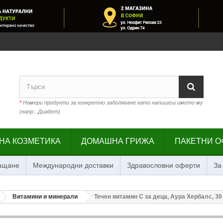
*
Намери продукти за конкретно заболяване като напишеш името му
(напр.: Диабет)
НА КОЗМЕТИКА
ДОМАШНА ГРИЖА
ПАКЕТНИ О
лащане
Международни доставки
Здравословни оферти
За
Витамини и минерали
Течен витамин С за деца, Аура Хербалс, 30