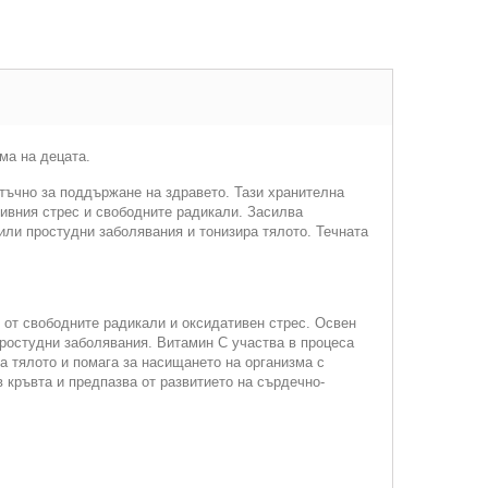
ма на децата.
атъчно за поддържане на здравето. Тази хранителна
ивния стрес и свободните радикали. Засилва
или простудни заболявания и тонизира тялото. Течната
е от свободните радикали и оксидативен стрес. Освен
простудни заболявания. Витамин C участва в процеса
а тялото и помага за насищането на организма с
 кръвта и предпазва от развитието на сърдечно-