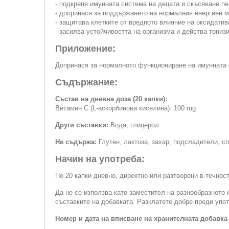
- подкрепя имунната система на децата и скъсяване пе
- допринася за поддържането на нормалния енергиен 
- защитава клетките от вредното влияние на оксидатив
- засилва устойчивостта на организма и действа тониз
Приложение:
Допринася за нормалното функциониране на имунната 
Съдържание:
Състав на дневна доза (20 капки):
Витамин С (L-аскорбинова киселина): 100 mg
Други съставки:
Вода, глицерол.
Не съдържа:
Глутен, лактоза, захар, подсладители, со
Начин на употреба:
По 20 капки дневно, директно или разтворени в течност 
Да не се използва като заместител на разнообразното 
съставките на добавката. Разклатете добре преди упот
Номер и дата на вписване на хранителната добавка