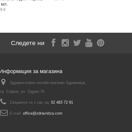
 мл.
3,58 €
19 €
Следете ни
Информация за магазина
Здравословен онлайн магазин Здравница,
гр. София, ул. Одрин 74
Свържете се с нас на:
02 483 72 91
E-mail:
office@zdravnitza.com