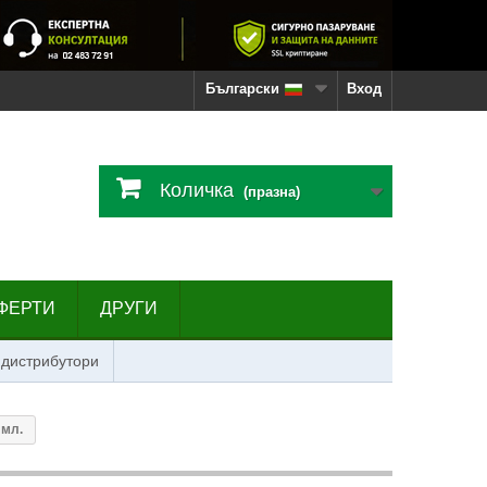
Български
Вход
Количка
(празна)
ФЕРТИ
ДРУГИ
 дистрибутори
 мл.