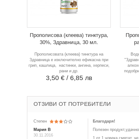
Прополисова (клеева) тинктура,
Проп
30%, Здравница, 30 мл.
ра
Прополисовата (клеева) тинктура на
Водн
Здравница е изключително ефикасна при
"Здравн
грип, кашлица, настинки, ангина, херпеси,
алкох
рани и др.
подобри
3,50 €
/ 6,85 лв
ОТЗИВИ ОТ ПОТРЕБИТЕЛИ
Степен
Благодаря!
Мария В
Полезен продукт,удачно
30.11.2016
1 от 1 човека смятат, че