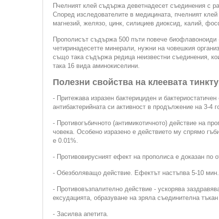
Пчелният клей съдържа деветнадесет съединения с ра
Според изследователите в медицината, пчелният клей 
магнезий, желязо, цинк, силициев диоксид, калий, фос
Прополисът съдържа 500 пъти повече биофлавоноиди (в
четиринадесетте минерали, нужни на човешкия организ
също така съдържа редица неизвестни съединения, ко
така 16 вида аминокиселини.
Полезни свойства на клеевата тинкту
- Притежава изразен бактерициден и бактериостатичен
антибактерийната си активност в продължение на 3-4 
- Противогъбичното (антимикотичното) действие на про
човека. Особено изразено е действието му спрямо гъб
е 0.01%.
- Противовирусният ефект на прополиса е доказан по о
- Обезболяващо действие. Ефектът настъпва 5-10 мин.
- Противовъзпалително действие - ускорява заздравяв
ексудацията, образуване на зряла съединителна тъкан 
- Засилва апетита.