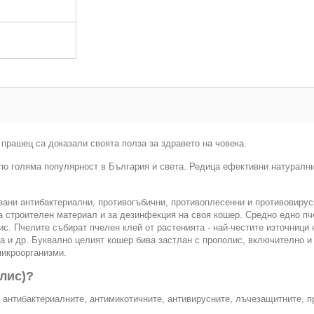
 прашец са доказали своята полза за здравето на човека.
 по голяма популярност в България и света. Редица ефективни натуралн
зани антибактериални, противогъбични, противоплесенни и противовирус
за строителен материал и за дезинфекция на своя кошер. Средно едно п
с. Пчелите събират пчелен клей от растенията - най-честите източници 
та и др. Буквално целият кошер бива застлан с прополис, включително и
микроорганизми.
лис)?
антибактериалните, антимикотичните, антивирусните, лъчезащитните, п