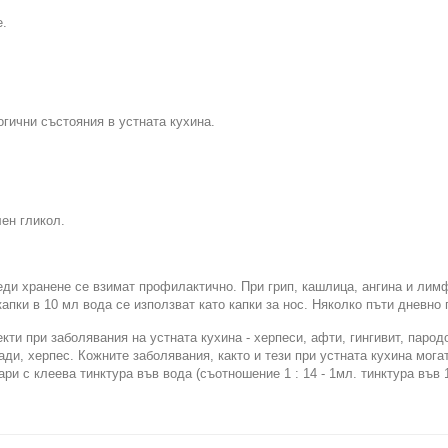
е.
огични състояния в устната кухина.
ен гликол.
реди хранене се взимат профилактично. При грип, кашлица, ангина и лим
апки в 10 мл вода се из­ползват като капки за нос. Няколко пъти дневно 
ти при заболявания на устната кухина - херпеси, афти, гингивит, пародо
ади, херпес. Кожните заболявания, както и тези при устната кухина мога
ри с клеева тинктура във вода (съотношение 1 : 14 - 1мл. тинктура във 1