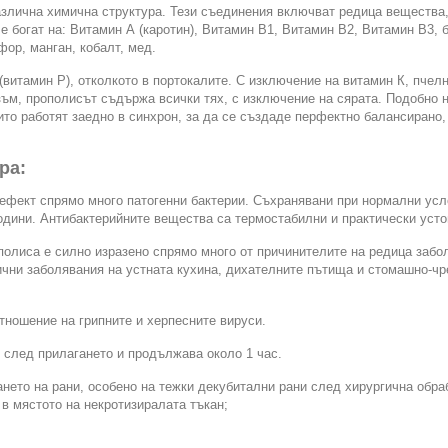
злична химична структура. Тези съединения включват редица вещества
е богат на: Витамин А (каротин), Витамин В1, Витамин B2, Витамин B3, 
фор, манган, кобалт, мед.
итамин Р), отколкото в портокалите. С изключение на витамин К, пчелн
ъм, прополисът съдържа всички тях, с изключение на сярата. Подобно 
ито работят заедно в синхрон, за да се създаде перфектно балансиран
ра:
 ефект спрямо много патогенни бактерии. Съхранявани при нормални усло
години. Антибактерийните вещества са термостабилни и практически усто
полиса е силно изразено спрямо много от причинителите на редица забо
ични заболявания на устната кухина, дихателните пътища и стомашно-чр
тношение на грипните и херпесните вируси.
 след прилагането и продължава около 1 час.
ането на рани, особено на тежки декубитални рани след хирургична обра
в мястото на некротизиралата тъкан;