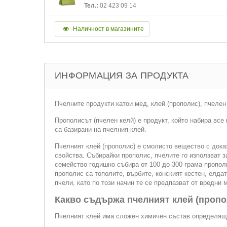
Тел.:
02 423 09 14
Наличност в магазините
ИНФОРМАЦИЯ ЗА ПРОДУКТА
Пчелните продукти катои мед, клей (прополис), пчелен
Прополисът (пчелен келй) е продукт, който набира все
са базирани на пчелния клей.
Пчелният клей (прополис) е смолисто вещество с дока
свойства. Събирайки прополис, пчелите го използват 
семейство годишно събира от 100 до 300 грама прополи
прополис са тополите, върбите, конският кестен, елда
пчели, като по този начин те се предпазват от вредни 
Какво съдържа пчелният клей (пропо
Пчелният клей има сложен химичен състав определящ 