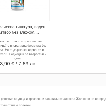
олисова тинктура, воден
зтвор без алкохол,...
ият екстракт от прополис на
ица" е иновативна формула без
ол. Не съдържа консерванти и
тели. Подходящ за възрастни и
деца.
3,90 €
/ 7,63 лв
 решение за деца и трезвеещи зависими от алкохол.Жалко,че не се пред
 този отзив е полезен.