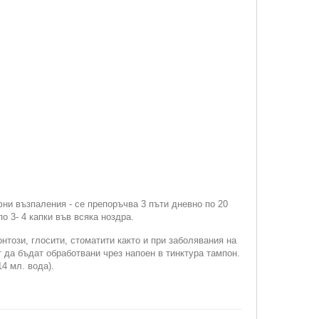
фни възпаления - се препоръчва 3 пъти дневно по 20
по 3- 4 капки във всяка ноздра.
нтози, глосити, стоматити както и при заболявания на
т да бъдат обработвани чрез напоен в тинктура тампон.
4 мл. вода).