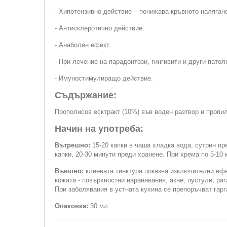
- Хипотензивно действие – понижава кръвното наляган
- Антисклеротично действие.
- Анаболен ефект.
- При лечение на парадонтози, гингивити и други патол
- Имуностимулиращо действие.
Съдържание:
Прополисов есктракт (10%) във воден разтвор и пропил
Начин на употреба:
Вътрешно:
15-20 капки в чаша хладка вода, сутрин п
капки, 20-30 минути преди хранене. При хрема по 5-10 к
Външно:
клеевата тинктура показва изключителни ефек
кожата - повърхностни наранявания, акне, пустули, раг
При заболявания в устната кухина се препоръчват гарга
Опаковка:
30 мл.