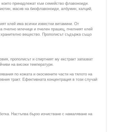
, които принадлежат към семейство флавоноиди.
биотин, масив на биофлавоноиди, албумин, калций,
ият клей има всички известни витамини. От
на пчелно млечице и пчелен прашец, пчелният клей
о, хранително вещество. Прополисът съдържа също
вия, прополисът и спиртният му екстракт запазват
йчиви на високи температури.
лявания по кожата и окосмените части на тялото на
евния тракт. Ефективната концентрация в този случай
ботка. Настъпва бързо изчистване с намаляване на