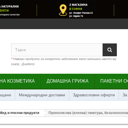
*
Намери продукти за конкретно заболяване като напишеш името му
(напр.: Диабет)
НА КОЗМЕТИКА
ДОМАШНА ГРИЖА
ПАКЕТНИ О
лащане
Международни доставки
Здравословни оферти
За
Мед и пчелни продукти
Прополисова (клеева) тинктура, безалкохолна