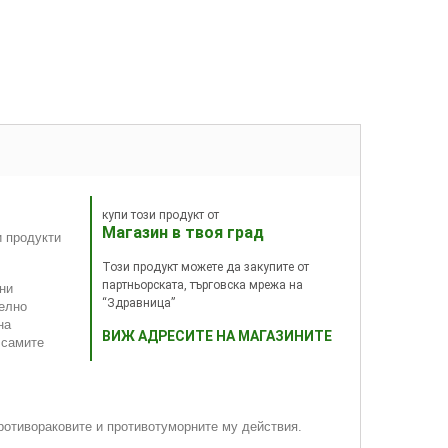
купи този продукт от
Магазин в твоя град
и продукти
Този продукт можете да закупите от
партньорската, търговска мрежа на
ни
“Здравница”
челно
на
ВИЖ АДРЕСИТЕ НА МАГАЗИНИТЕ
 самите
ротивораковите и противотуморните му действия.