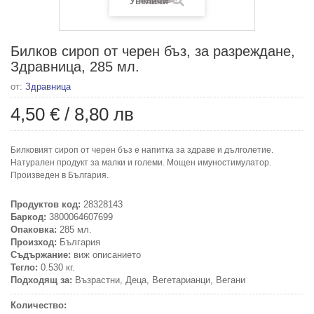
Увеличи
Билков сироп от черен бъз, за разреждане,
Здравница, 285 мл.
от:
Здравница
4,50 €
/
8,80 лв
Билковият сироп от черен бъз е напитка за здраве и дълголетие.
Натурален продукт за малки и големи. Мощен имуностимулатор.
Произведен в България.
Продуктов код:
28328143
Баркод:
3800064607699
Опаковка:
285 мл.
Произход:
България
Съдържание:
виж описанието
Тегло:
0.530 кг.
Подходящ за:
Възрастни, Деца, Вегетарианци, Вегани
Количество: