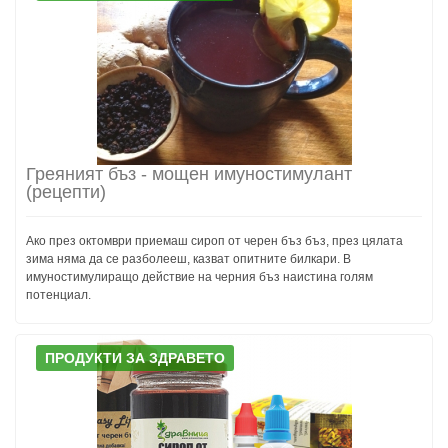
Греяният бъз - мощен имуностимулант
(рецепти)
Ако през октомври приемаш сироп от черен бъз бъз, през цялата
зима няма да се разболееш, казват опитните билкари. В
имуностимулиращо действие на черния бъз наистина голям
потенциал.
ПРОДУКТИ ЗА ЗДРАВЕТО