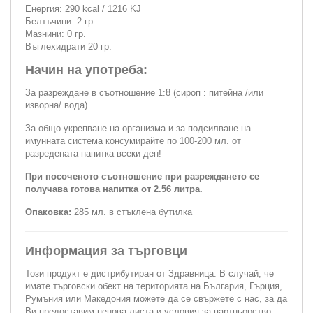
Енергия: 290 kcal / 1216 KJ
Белтъчини: 2 гр.
Мазнини: 0 гр.
Въглехидрати 20 гр.
Начин на употреба:
За разреждане в съотношение 1:8 (сироп : питейна /или
изворна/ вода).
За общо укрепване на организма и за подсилване на
имунната система консумирайте по 100-200 мл. от
разредената напитка всеки ден!
При посоченото съотношение при разреждането се
получава готова напитка от 2.56 литра.
Опаковка:
285 мл. в стъклена бутилка
Информация за търговци
Този продукт е дистрибутиран от Здравница. В случай, че
имате търговски обект на територията на България, Гърция,
Румъния или Македония можете да се свържете с нас, за да
Ви предоставим ценова листа и условия за партньорство.