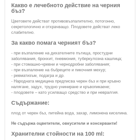
Какво е лечебното действие на черния
бъз?
Цветовете действат противовъзпалително, потогонно,
секретологично и отхрачващо. Плодовете действат леко
слабително.
За какво помага черният бъз?
- при възпаление на дихателните пътища, простудни
заболявания, бронхит, пневмония, туберкулозна кашлица;
- при стомашно-чревни и чернодробни заболявания;
- при възпаление на бъбреците и пикочния мехур;
- ревматизъм, подагра и др.
- Народната медицина предписва черен бъз и при кръвно
налягане, задух, трудно униниране и кръвопикаене;
- плодовете – като усилващо средство и при невралгия.
Съдържание:
плод от черен бъз, питейна вода, захар, лимонена киселина.
Не съдържа оцветители, овкусители и консерванти!
Хранителни стойности на 100 ml: