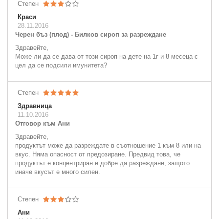
Степен
Краси
28.11.2016
Черен бъз (плод) - Билков сироп за разреждане
Здравейте,
Може ли да се дава от този сироп на дете на 1г и 8 месеца с
цел да се подсили имунитета?
Степен
Здравница
11.10.2016
Отговор към Ани
Здравейте,
продуктът може да разреждате в съотношение 1 към 8 или на
вкус. Няма опасност от предозиране. Предвид това, че
продуктът е концентриран е добре да разреждане, защото
иначе вкусът е много силен.
Степен
Ани