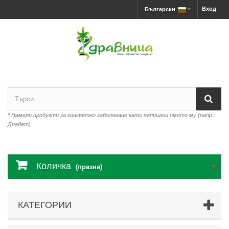
Вход
Български
*
Намери продукти за конкретно заболяване като напишеш името му (напр.:
Диабет)
Количка
(празна)
КАТЕГОРИИ