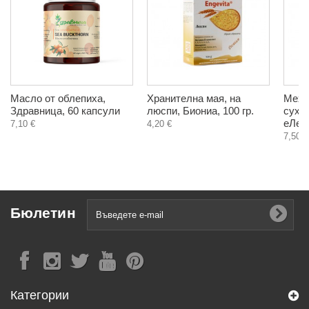
Масло от облепиха,
Хранителна мая, на
Мехл
Здравница, 60 капсули
люспи, Биониа, 100 гр.
суха 
еЛек,
7,10 €
4,20 €
7,50 €
Бюлетин
Категории