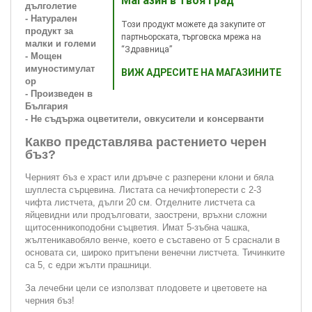
Магазин в твоя град
дълголетие
- Натурален
Този продукт можете да закупите от
продукт за
партньорската, търговска мрежа на
малки и големи
“Здравница”
- Мощен
имуностимулат
ВИЖ АДРЕСИТЕ НА МАГАЗИНИТЕ
ор
- Произведен в
България
-
Не съдържа оцветители, овкусители и консерванти
Какво представлява растението черен
бъз?
Черният бъз е храст или дръвче с разперени клони и бяла
шуплеста сърцевина. Листата са нечифтоперести с 2-3
чифта листчета, дълги 20 см. Отделните листчета са
яйцевидни или продълговати, заострени, връхни сложни
щитосенникоподобни съцветия. Имат 5-зъбна чашка,
жълтеникавобяло венче, което е съставено от 5 сраснали в
основата си, широко притъпени венечни листчета. Тичинките
са 5, с едри жълти прашници.
За лечебни цели се използват плодовете и цветовете на
черния бъз!