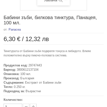
Увеличи
Бабини зъби, билкова тинктура, Панацея,
100 мл.
от:
Panacea
6,30 €
/
12,32 лв
Тинктурата от Бабини зъби подкрепя тонуса и либидото. Влияе
положително върху пикочо-половата система.
Продуктов код:
29747443
Баркод:
3800612137104
Опаковка:
100 мл.
Произход:
България
Съдържание:
Екстракт от Бабини зъби
Тегло:
0.250 кг.
Подходящ за:
Възрастни
Количество: