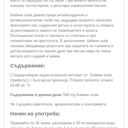
който се образува тестостерон. При жените билката не
покачва тестостерона, а регулира хормоналния баланс.
Бабини зъби демонстрира антиоксидантни и
антивъзпалителни свойства, редуцира кръвното налягане,
благоприятства сърдечния ритъм и холестерола и спомага
за регулирането нивата на тромбоцитите в кръвта.
Потенциални ползи от билката са отчетени и при
хиперплазия на простатата. В допълнение, бабини зъби
показва обещаващи резултати при защитата на тъканите и
детоксикацията на черния дроб при високи нива на тежки
метали като кадмий и живак.
Съдържание:
Стандартизиран водно-етанолов екстракт от: Бабини зъби
(трибулус) с български произход /Tribulus terrestris/ етанол
62-68 об. %.
Съдържание в дневна доза:
540 mg Бабини зъби.
Не съдържа оцветители, ароматизатори и консерванти.
Начин на употреба:
Приемайте по 30 капки, разтворени в 50 ml минерална вода