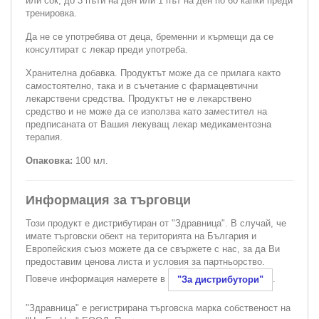
или сок, до 3 пъти на ден или 1 път на ден по 60 капки преди
тренировка.
Да не се употребява от деца, бременни и кърмещи да се
консултират с лекар преди употреба.
Хранителна добавка. Продуктът може да се прилага както
самостоятелно, така и в съчетание с фармацевтични
лекарствени средства. Продуктът не е лекарствено
средство и не може да се използва като заместител на
предписаната от Вашия лекуващ лекар медикаментозна
терапия.
Опаковка:
100 мл.
Информация за търговци
Този продукт е дистрибутиран от "Здравница". В случай, че
имате търговски обект на територията на България и
Европейския съюз можете да се свържете с нас, за да Ви
предоставим ценова листа и условия за партньорство.
Повече информация намерете в
.
"За дистрибутори"
"Здравница" е регистрирана търговска марка собственост на