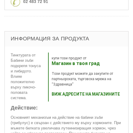
02 483 72 91
ИНФОРМАЦИЯ ЗА ПРОДУКТА
Тинктурата от
купи този продукт от
Бабини зъби
Магазин в твоя град
подкрепя тонуса
и либидото.
Този продукт можете да закупите от
Влияе
партньорската, търговска мрежа на
положително
“Здравница”
върху пикочо-
половата
ВИЖ АДРЕСИТЕ НА МАГАЗИНИТЕ
система.
Действие:
Основният механизъм на действие на бабини зъби
(трибулус) е свързан с действието му върху хормоните. При
мъжете билката увеличава лутеинизиращия хормон, чрез