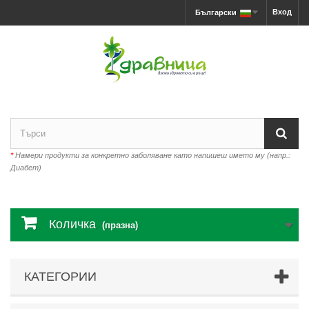
Вход
Български
*
Намери продукти за конкретно заболяване като напишеш името му (напр.:
Диабет)
Количка
(празна)
КАТЕГОРИИ