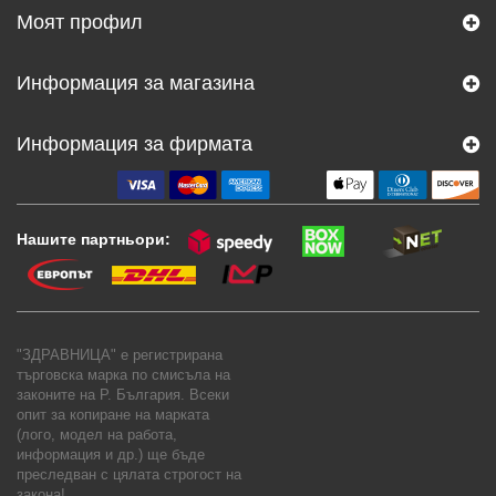
Моят профил
Информация за магазина
Информация за фирмата
Нашите партньори:
"ЗДРАВНИЦА" е регистрирана
търговска марка по смисъла на
законите на Р. България. Всеки
опит за копиране на марката
(лого, модел на работа,
информация и др.) ще бъде
преследван с цялата строгост на
закона!