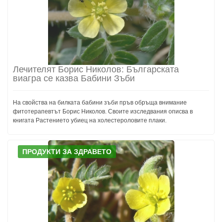
Лечителят Борис Николов: Българската
виагра се казва Бабини Зъби
На свойства на билката бабини зъби пръв обръща внимание
фитотерапевтът Борис Николов. Своите изследвания описва в
книгата Растението убиец на холестероловите плаки.
ПРОДУКТИ ЗА ЗДРАВЕТО