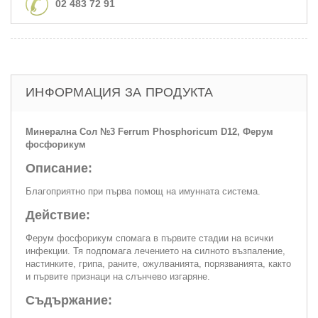
02 483 72 91
ИНФОРМАЦИЯ ЗА ПРОДУКТА
Минерална Сол №3 Ferrum Phosphoricum D12, Ферум
фосфорикум
Описание:
Благоприятно при първа помощ на имунната система.
Действие:
Ферум фосфорикум спомага в първите стадии на всички
инфекции. Тя подпомага лечението на силното възпалeние,
настинките, грипа, раните, ожулванията, порязванията, както
и първите признаци на слънчево изгаряне.
Съдържание: