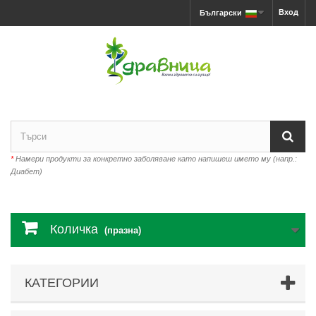
Вход
Български
*
Намери продукти за конкретно заболяване като напишеш името му (напр.:
Диабет)
Количка
(празна)
КАТЕГОРИИ