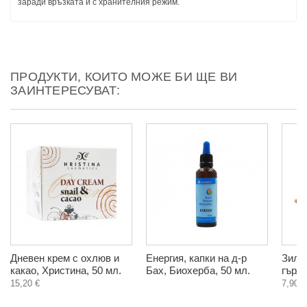
заради връзката й с хранителния режим.
ПРОДУКТИ, КОИТО МОЖЕ БИ ЩЕ ВИ
ЗАИНТЕРЕСУВАТ:
Дневен крем с охлюв и
Енергия, капки на д-р
Зил 
какао, Христина, 50 мл.
Бах, Биохерба, 50 мл.
гърло
15,20 €
7,90 €