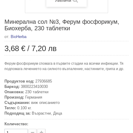
Увеличи
Минерална сол №3, Ферум фосфорикум,
Биохерба, 230 таблетки
от:
BioHerba
3,68 €
/
7,20 лв
Ферум фосфорикум спомага в първите стадии на всички инфекции. Тя
подпомага лечението на силното възпалeние, настинките, грипа и др.
Продуктов код:
27936685
Баркод:
3800223410030
Опаковка:
230 таблетки
Произход:
Германия
Съдържание:
виж описанието
Тегло:
0.100 кг.
Подходящ за:
Възрастни, Деца
Количество: