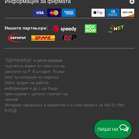
Информация за фирмата
Нашите партньори:
"ЗДРАВНИЦА" е регистрирана
търговска марка по смисъла на
законите на Р. България. Всеки
опит за копиране на марката
(лого, модел на работа,
информация и др.) ще бъде
преследван с цялата строгост на
закона!
Интернет магазинът е изработен и е собственост на
Ню Ес Нет
ЕООД
ПИШИ НИ