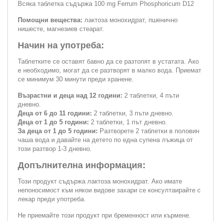
Всяка таблетка съдържа 100 mg Ferrum Phosphoricum D12
Помощни вещества:
лактоза монохидрат, пшенично
нишесте, магнезиев стеарат.
Начин на употреба:
Таблетките се оставят бавно да се разтопят в устатата. Ако
е необходимо, могат да се разтворят в малко вода. Приемат
се минимум 30 минути преди хранене.
Възрастни и деца над 12 години:
2 таблетки, 4 пъти
дневно.
Деца от 6 до 11 години:
2 таблетки, 3 пъти дневно.
Деца от 1 до 5 години:
2 таблетки, 1 път дневно.
За деца от 1 до 5 години:
Разтворете 2 таблетки в половин
чаша вода и давайте на детето по една супена лъжица от
този разтвор 1-3 дневно.
Допълнителна информация:
Този продукт съдържа лактоза монохидрат. Ако имате
непоносимост към някои видове захари се консултаирайте с
лекар преди употреба.
Не приемайте този продукт при бременност или кърмене.