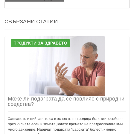
СВЪРЗАНИ СТАТИИ
ПРОДУКТИ ЗА ЗДРАВЕТО
Може ли подаграта да се повлияе с природни
средства?
Хапването и пийването са в основата на редица болежки, особено
през късната есен и зимата, когато времето не предразполага към
много движение. Наричат подаграта "царската" болест, именно