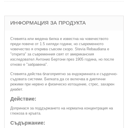
ИНФОРМАЦИЯ ЗА ПРОДУКТА
Стевията или медена билка е известна на човечеството
преди повече от 1.5 хиляди години, но съвременното
човечество я открива съвсем скоро. Stevia Rebaudiana е
"открита" за съвременния свят от американския
изследовател Антонио Бертони през 1905 година, но после
отново е "забравена".
Стевията действа благоприятно за ендокринната и сърдечно-
съдовата системи. Билката да се включва в диетични
режими при нервно и физическо изтощение, стрес, захарен
диабет.
Действие:
Допринася за поддържането на нормална концентрация на
глюкоза в кръвта.
Съдържание: