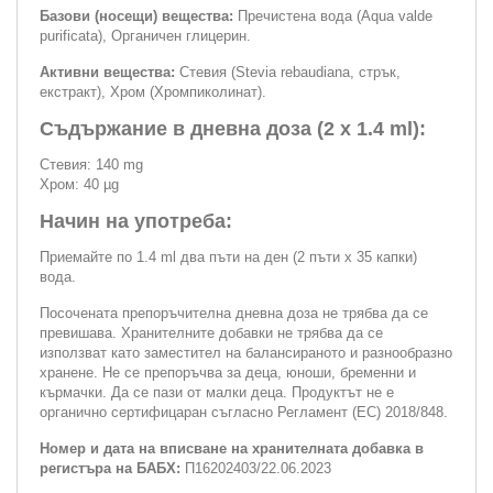
Базови (носещи) вещества:
Пречистена вода (Aqua valde
purificata), Органичен глицерин.
Активни вещества:
Стевия (Stevia rebaudiana, стрък,
екстракт), Хром (Хромпиколинат).
Съдържание в дневна доза (2 x 1.4 ml):
Стевия: 140 mg
Хром: 40 µg
Начин на употреба:
Приемайте по 1.4 ml два пъти на ден (2 пъти х 35 капки)
вода.
Посочената препоръчителна дневна доза не трябва да се
превишава. Хранителните добавки не трябва да се
използват като заместител на балансираното и разнообразно
хранене. Не се препоръчва за деца, юноши, бременни и
кърмачки. Да се пази от малки деца. Продуктът не е
органично сертифицаран съгласно Регламент (ЕС) 2018/848.
Номер и дата на вписване на хранителната добавка в
регистъра на БАБХ:
П16202403/22.06.2023