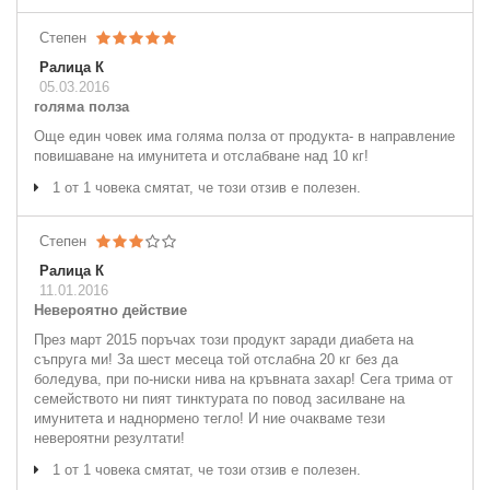
Степен
Ралица К
05.03.2016
голяма полза
Oще един човек има голяма полза от продукта- в направление
повишаване на имунитета и отслабване над 10 кг!
1 от 1 човека смятат, че този отзив е полезен.
Степен
Ралица К
11.01.2016
Невероятно действие
През март 2015 поръчах този продукт заради диабета на
съпруга ми! За шест месеца той отслабна 20 кг без да
боледува, при по-ниски нива на кръвната захар! Сега трима от
семейството ни пият тинктурата по повод засилване на
имунитета и наднормено тегло! И ние очакваме тези
невероятни резултати!
1 от 1 човека смятат, че този отзив е полезен.