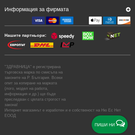
Информация за фирмата
Нашите партньори:
"ЗДРАВНИЦА" е регистрирана
търговска марка по смисъла на
законите на Р. България. Всеки
опит за копиране на марката
(лого, модел на работа,
информация и др.) ще бъде
преследван с цялата строгост на
закона!
Интернет магазинът е изработен и е собственост на
Ню Ес Нет
ЕООД
ПИШИ НИ