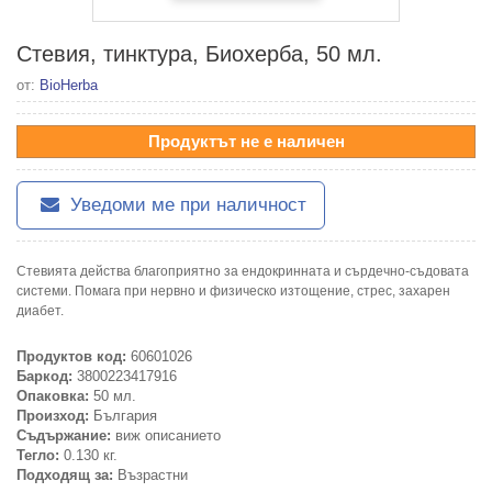
Стевия, тинктура, Биохерба, 50 мл.
от:
BioHerba
Продуктът не е наличен
Уведоми ме при наличност
Стевията действа благоприятно за ендокринната и сърдечно-съдовата
системи. Помага при нервно и физическо изтощение, стрес, захарен
диабет.
Продуктов код:
60601026
Баркод:
3800223417916
Опаковка:
50 мл.
Произход:
България
Съдържание:
виж описанието
Тегло:
0.130 кг.
Подходящ за:
Възрастни