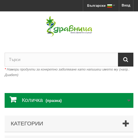
Вход
Български
*
Намери продукти за конкретно заболяване като напишеш името му (напр.:
Диабет)
Количка
(празна)
КАТЕГОРИИ