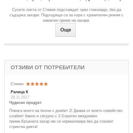
Сухите листа от Стевия подслаждат чрез гликозиди, без да
съдържа захари. Подходящи са за хора с хранителен режим с
намален прием на захари.
Още
ОТЗИВИ ОТ ПОТРЕБИТЕЛИ
Степен
Ралица К
29.11.2017
Чудесен продукт
Помага много на болни с диабет 2! Двама от моето семейство
слабеят бавно и сигурно с 2-3-кратен ежедневен
прием.Кръвната захар им се нормализира без да спазват
стриктна диета!