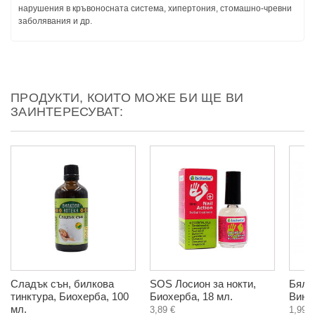
нарушения в кръвоносната система, хипертония, стомашно-чревни
заболявания и др.
ПРОДУКТИ, КОИТО МОЖЕ БИ ЩЕ ВИ
ЗАИНТЕРЕСУВАТ:
Сладък сън, билкова
SOS Лосион за нокти,
Бял в
тинктура, Биохерба, 100
Биохерба, 18 мл.
Виноч
мл.
3,89 €
1,99 €