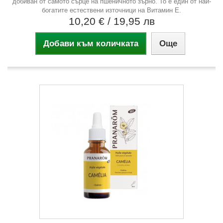
добиван от самото сърце на пшеничното зърно. То е един от най-
богатите естествени източници на Витамин Е.
10,20 €
/ 19,95 лв
Добави към количката
Още