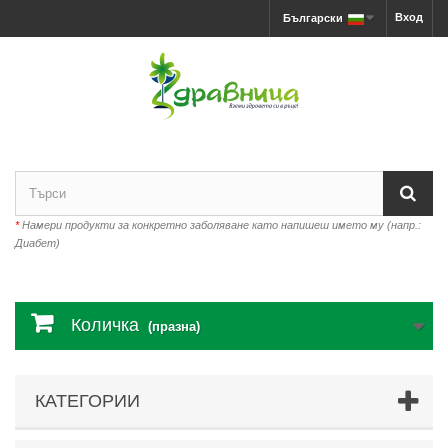
Вход
Български
*
Намери продукти за конкретно заболяване като напишеш името му (напр.:
Диабет)
Количка
(празна)
КАТЕГОРИИ