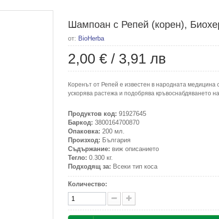
Шампоан с Репей (корен), Биохе
от:
BioHerba
2,00 €
/
3,91 лв
Коренът от Репей е известен в народната медицина с
ускорява растежа и подобрява кръвоснабдяването на
Продуктов код:
91927645
Баркод:
3800164700870
Опаковка:
200 мл.
Произход:
България
Съдържание:
виж описанието
Тегло:
0.300 кг.
Подходящ за:
Всеки тип коса
Количество: