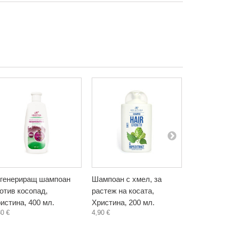
генериращ шампоан
Шампоан с хмел, за
Шампоан 
отив косопад,
растеж на косата,
блясък на
истина, 400 мл.
Христина, 200 мл.
Христина,
30 €
4,90 €
4,90 €