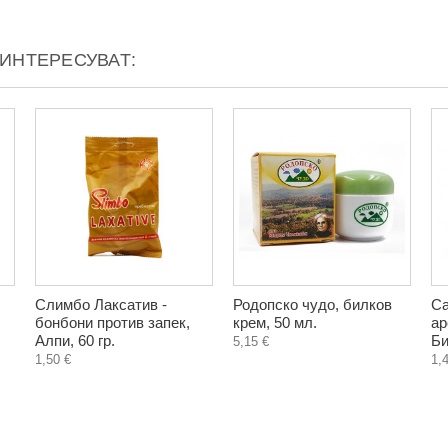
АИНТЕРЕСУВАТ:
Слимбо Лаксатив -
Родопско чудо, билков
Са
бонбони против запек,
крем, 50 мл.
ар
Алпи, 60 гр.
Би
5,15 €
1,50 €
1,