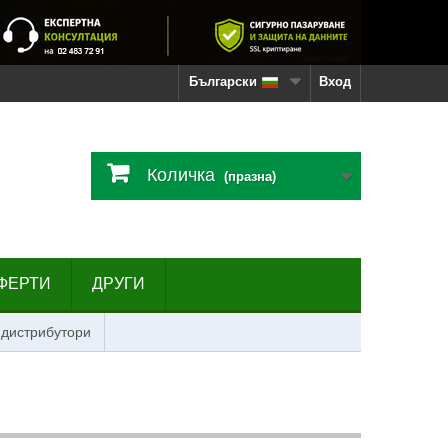
Български
Вход
Количка
(празна)
ФЕРТИ
ДРУГИ
 дистрибутори