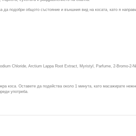
а да подобри общото състояние и външния вид на косата, като я направи
dium Chloride, Arctium Lappa Root Extract, Myristyl, Parfume, 2-Bromo-2-Nit
кра коса. Оставете да подейства около 1 минута, като масажирате нежн
преди употреба.