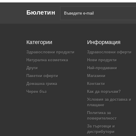
Бюлетин
Категории
Информация
Здравословни продукти
Здравословни оферти
Натурална козметика
Нови продукти
Други
Най-продавани
Пакетни оферти
Магазини
Домашна грижа
Контакти
Черен бъз
Как да поръчам?
Условия за доставка и
плащане
Политика за
поверителност
За търговци и
дистрибутори