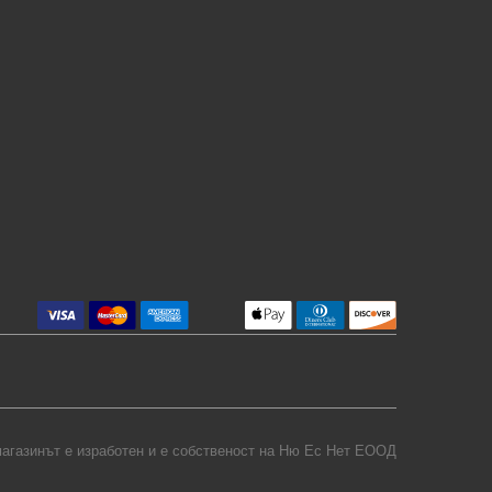
агазинът е изработен и е собственост на
Ню Ес Нет ЕООД