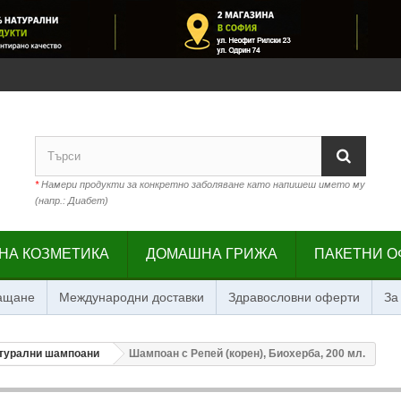
*
Намери продукти за конкретно заболяване като напишеш името му
(напр.: Диабет)
НА КОЗМЕТИКА
ДОМАШНА ГРИЖА
ПАКЕТНИ О
лащане
Международни доставки
Здравословни оферти
За
турални шампоани
Шампоан с Репей (корен), Биохерба, 200 мл.