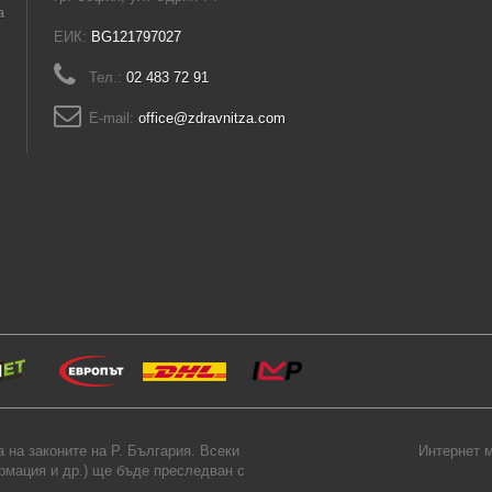
а
ЕИК:
BG121797027
Тел.:
02 483 72 91
E-mail:
office@zdravnitza.com
на законите на Р. България. Всеки
Интернет м
ормация и др.) ще бъде преследван с