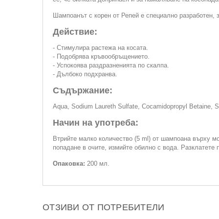
Шампоанът с корен от Репей е специално разработен, з
Действие:
- Стимулира растежа на косата.
- Подобрява кръвообръщението.
- Успокоява раздразненията по скалпа.
- Дълбоко подхранва.
Съдържание:
Aqua, Sodium Laureth Sulfate, Cocamidopropyl Betaine, So
Начин на употреба:
Втрийте малко количество (5 ml) от шампоана върху мо
попадане в очите, измийте обилно с вода. Разклатете 
Опаковка:
200 мл.
ОТЗИВИ ОТ ПОТРЕБИТЕЛИ