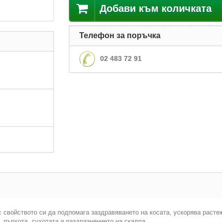
Добави към количката
Телефон за поръчка
02 483 72 91
с свойството си да подпомага заздравяването на косата, ускорява расте
, пърхота, сухотата и раздразнението на скалпа.