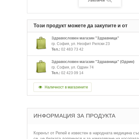
Увеличи
Този продукт можете да закупите и от
Здравословен магазин "Здравница"
гр. София, ул. Неофит Рилски 23
Тел.:
02 483 73 42
Здравословен магазин "Здравница" (Одрин)
гр. София, ул. Одрин 74
Тел.:
02 423 09 14
Наличност в магазините
ИНФОРМАЦИЯ ЗА ПРОДУКТА
Коренът от Репей е известен в народната медицина съ
се, че билката допринася и за намаляване на косопада