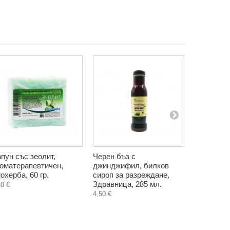
пун със зеолит,
Черен бъз с
Мащерка -
оматерапевтичен,
джинджифил, билков
чай, Биоте
охерба, 60 гр.
сироп за разреждане,
1,38 €
Здравница, 285 мл.
40 €
4,50 €