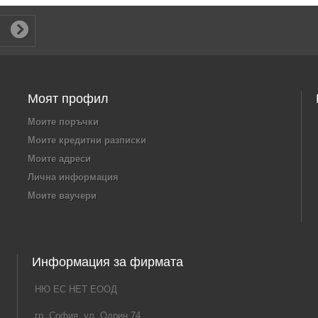
Моят профил
Моите поръчки
Моите кредитни разписки
Моите адреси
Лична информация
Моите ваучери
Информация за фирмата
НЮ ЕС НЕТ ЕООД
гр. София, ул. Одрин 74