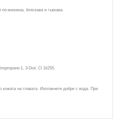
 по-жизнена, бляскава и гъвкава.
ropropane-1, 3-Diol, Cl 16255.
о кожата на главата. Изплакнете добре с вода. При