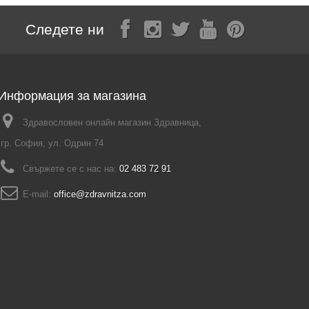
Следете ни
Информация за магазина
Здравословен онлайн магазин Здравница,
гр. София, ул. Одрин 74
Свържете се с нас на:
02 483 72 91
E-mail:
office@zdravnitza.com