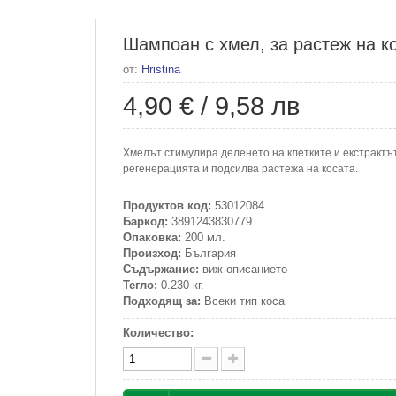
Шампоан с хмел, за растеж на ко
от:
Hristina
4,90 €
/
9,58 лв
Хмелът стимулира деленето на клетките и екстрактъ
регенерацията и подсилва растежа на косата.
Продуктов код:
53012084
Баркод:
3891243830779
Опаковка:
200 мл.
Произход:
България
Съдържание:
виж описанието
Тегло:
0.230 кг.
Подходящ за:
Всеки тип коса
Количество: