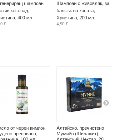
генериращ шампоан
Шампоан с живовляк, за
Шампоан 
отив косопад,
блясък на косата,
здрава ко
истина, 400 мл.
Христина, 200 мл.
200 мл.
30 €
4,90 €
4,90 €
сло от черен кимион,
Алтайско, пречистено
За коса, 
удено пресовано,
Мумийо (Шилажит),
добавка, 
равница, 100 мл.
Алтайский Нектар, 20
капсули