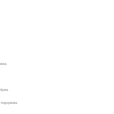
мека.
ебума.
 подхранва.