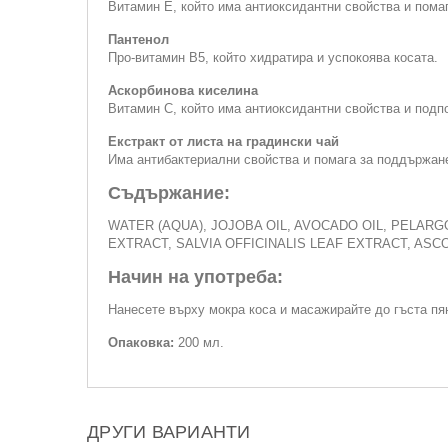
Витамин Е, който има антиоксидантни свойства и помаг
Пантенол
Про-витамин B5, който хидратира и успокоява косата.
Аскорбинова киселина
Витамин C, който има антиоксидантни свойства и подп
Екстракт от листа на градински чай
Има антибактериални свойства и помага за поддържане
Съдържание:
WATER (AQUA), JOJOBA OIL, AVOCADO OIL, PELARG
EXTRACT, SALVIA OFFICINALIS LEAF EXTRACT, ASC
Начин на употреба:
Нанесете върху мокра коса и масажирайте до гъста пян
Опаковка:
200 мл.
ДРУГИ ВАРИАНТИ