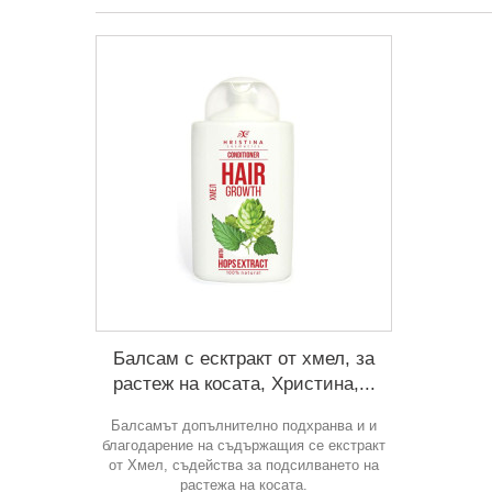
Балсам с есктракт от хмел, за
растеж на косата, Христина,...
Балсамът допълнително подхранва и и
благодарение на съдържащия се екстракт
от Хмел, съдейства за подсилването на
растежа на косата.