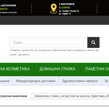
*
Намери продукти за конкретно заболяване като напишеш името му
(напр.: Диабет)
НА КОЗМЕТИКА
ДОМАШНА ГРИЖА
ПАКЕТНИ О
лащане
Международни доставки
Здравословни оферти
За
турални шампоани
Шампоан с хмел, за растеж на косата, Христина, 2