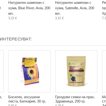
Натурален шампоан с
Натурален шампоан с
Ре
0
хума, Blue River, Avia, 200
хума, Satinelle, Avia, 200
пр
мл.
мл.
Хр
3,22 €
3,22 €
7,
АИНТЕРЕСУВАТ:
и,
Босилек, изсушени
Гроздови семки на прах,
Ма
листа, Билкария, 30 гр.
Здравница, 200 гр.
ст
Зд
0,92 €
4,20 €