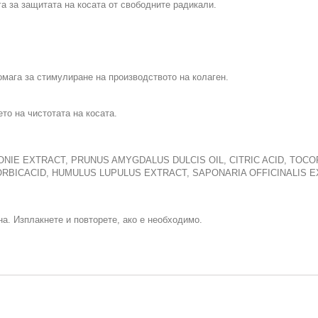
а за защитата на косата от свободните радикали.
омага за стимулиране на производството на колаген.
то на чистотата на косата.
ONIE EXTRACT, PRUNUS AMYGDALUS DULCIS OIL, CITRIC ACID, TOCO
ORBICACID, HUMULUS LUPULUS EXTRACT, SAPONARIA OFFICINALIS E
а. Изплакнете и повторете, ако е необходимо.