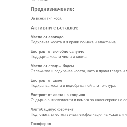
Предназначение:
За всеки тип коса.
Активни съставки:
Масло от авокадо
Подхранва косата и я прави по-мека и еластична.
Екстракт от лечебно сапунче
Поддържа косата чиста и свежа.
Масло от сладък бадем
Овлажнява и подхранва косата, като я прави гладка и 
Екстракт от хмел
Подхранва косата и подобрява нейната текстура.
Екстракт от листа на коприва
Съдържа антиоксиданти и помага за балансиране на с
Лактобацилус фермент
Подпомага за естествената ексфолиация на кожата и я
Токоферол