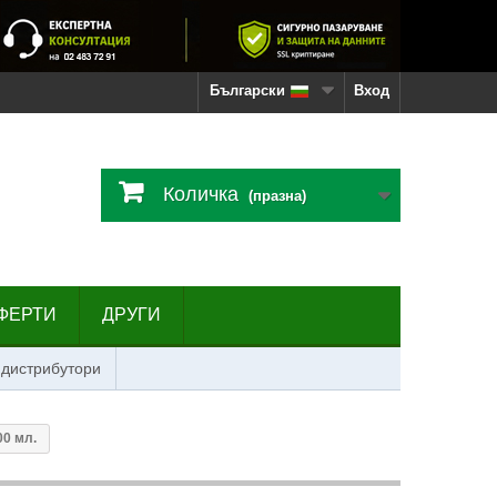
Български
Вход
Количка
(празна)
ФЕРТИ
ДРУГИ
 дистрибутори
00 мл.