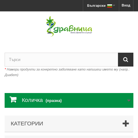
Вход
Български
*
Намери продукти за конкретно заболяване като напишеш името му (напр.:
Диабет)
Количка
(празна)
КАТЕГОРИИ