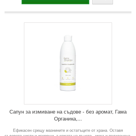
Сапун за измиване на съдове - без аромат, Гама
Органика,...
Ефикасен срещу мазнините и остатъците от храна. Оставя
съдовете чисти и искрящи, а кожата на ръцете - мека и подхранена.