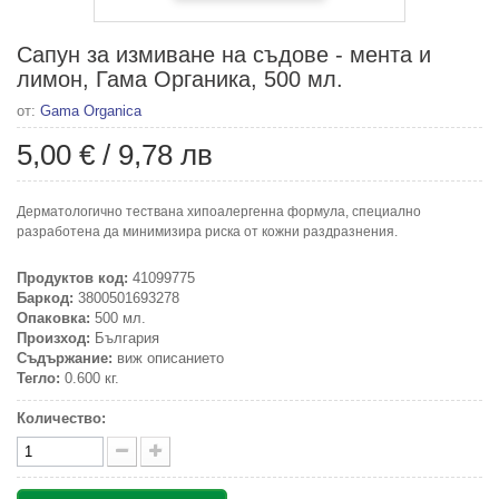
Сапун за измиване на съдове - мента и
лимон, Гама Органика, 500 мл.
от:
Gama Organica
5,00 €
/
9,78 лв
Дерматологично тествана хипоалергенна формула, специално
разработена да минимизира риска от кожни раздразнения.
Продуктов код:
41099775
Баркод:
3800501693278
Опаковка:
500 мл.
Произход:
България
Съдържание:
виж описанието
Тегло:
0.600 кг.
Количество: