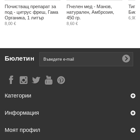
Почистващ препарат за
Пчелен мед - Манов,
Тигро
под - цитрус фреш, Гама
натурален, Амброзия,
Биохе
Органика, 1 литър
450 гр.
6,90 €
8,00 €
8,60 €
Бюлетин
Категории
Информация
Моят профил