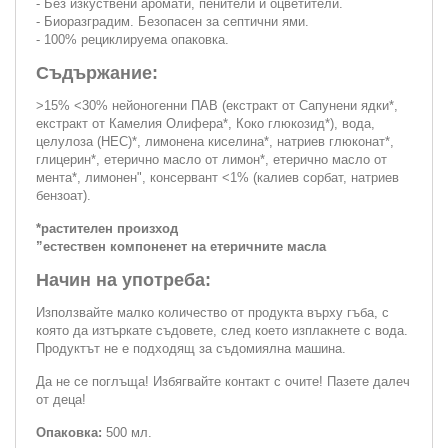
- Без изкуствени аромати, пенители и оцветители.
- Биоразградим. Безопасен за септични ями.
- 100% рециклируема опаковка.
Съдържание:
>15% <30% нейоногенни ПАВ (екстракт от Сапунени ядки*,
екстракт от Камелия Олифера*, Коко глюкозид*), вода,
целулоза (HEC)*, лимонена киселина*, натриев глюконат*,
глицерин*, етерично масло от лимон*, етерично масло от
мента*, лимонен", консервант <1% (калиев сорбат, натриев
бензоат).
*растителен произход
”естествен компоненет на етеричните масла
Начин на употреба:
Използвайте малко количество от продукта върху гъба, с
която да изтъркате съдовете, след което изплакнете с вода.
Продуктът не е подходящ за съдомиялна машина.
Да не се поглъща! Избягвайте контакт с очите! Пазете далеч
от деца!
Опаковка:
500 мл.