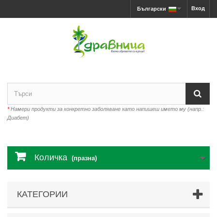
Вход
Български
*
Намери продукти за конкретно заболяване като напишеш името му (напр.:
Диабет)
Количка
(празна)
КАТЕГОРИИ