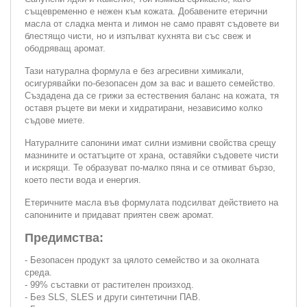
същевременно е нежен към кожата. Добавените етерични
масла от сладка мента и лимон не само правят съдовете ви
блестящо чисти, но и изпълват кухнята ви със свеж и
ободряващ аромат.
Тази натурална формула е без агресивни химикали,
осигурявайки по-безопасен дом за вас и вашето семейство.
Създадена да се грижи за естествения баланс на кожата, тя
оставя ръцете ви меки и хидратирани, независимо колко
съдове миете.
Натуралните сапонини имат силни измивни свойства срещу
мазнините и остатъците от храна, оставяйки съдовете чисти
и искрящи. Те образуват по-малко пяна и се отмиват бързо,
което пести вода и енергия.
Етеричните масла във формулата подсилват действието на
сапонините и придават приятен свеж аромат.
Предимства:
- Безопасен продукт за цялото семейство и за околната
среда.
- 99% съставки от растителен произход.
- Без SLS, SLES и други синтетични ПАВ.