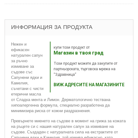
ИНФОРМАЦИЯ ЗА ПРОДУКТА
Нежен и
купи този продукт от
ефикасен
Магазин в твоя град
натурален сапун
за ръчно
Този продукт можете да закупите от
измиване за
партньорската, търговска мрежа на
съдове със
“Здравница”
Сапунени ядки и
Камелия,
ВИЖ АДРЕСИТЕ НА МАГАЗИНИТЕ
съчетани с чисти
етерични масла
от Сладка мента и Лимон. Дерматологично тествана
хипоалергенна формула, специално разработена да
минимизира риска от кожни раздразнения.
Превърнете миенето на съдове в момент на грижа за кожата
на ръцете си с нашия натурален сапун за измиване на
съдове. Създаден с натуралната сила на екстрактите от
Сапунени ядки и Камелия, той измива ефикасно, като