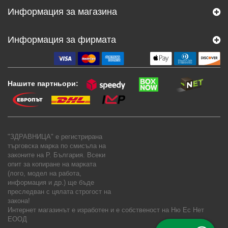
Информация за магазина
Информация за фирмата
Нашите партньори:
"ЗДРАВНИЦА" е регистрирана
търговска марка по смисъла на
законите на Р. България. Всеки
опит за копиране на марката
(лого, модел на работа,
информация и др.) ще бъде
преследван с цялата строгост на
закона!
Интернет магазинът е изработен и е собственост на
Ню Ес Нет
ЕООД