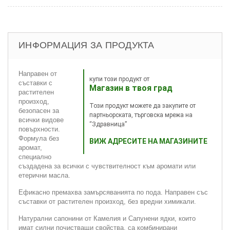
ИНФОРМАЦИЯ ЗА ПРОДУКТА
Направен от
купи този продукт от
съставки с
Магазин в твоя град
растителен
произход,
Този продукт можете да закупите от
безопасен за
партньорската, търговска мрежа на
всички видове
“Здравница”
повърхности.
Формула без
ВИЖ АДРЕСИТЕ НА МАГАЗИНИТЕ
аромат,
специално
създадена за всички с чувствителност към аромати или
етерични масла.
Ефикасно премахва замърсяванията по пода. Направен със
съставки от растителен произход, без вредни химикали.
Натурални сапонини от Камелия и Сапунени ядки, които
имат силни почистващи свойства, са комбинирани