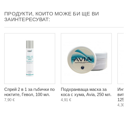
ПРОДУКТИ, КОИТО МОЖЕ БИ ЩЕ ВИ
ЗАИНТЕРЕСУВАТ:
Спрей 2 в 1 за гъбички по
Подхранваща маска за
Инти
ноктите, Гевол, 100 мл.
коса с хума, Avia, 250 мл.
вита
125 м
7,90 €
4,91 €
4,30 €