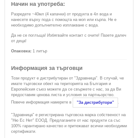
Начин на употреба:
Разредете ~40мл (4 капачки) от продукта в 4л вода и
нанесете върху пода с помощта на моп или кърпа. Не е
необходимо допълнително изплакване с вода.
Да не се поглъща! Избягвайте контакт с очите! Пазете далеч
от деца!
Опаковка:
1 литър
Информация за търговци
Този продукт е дистрибутиран от "Здравница". В случай, че
имате търговски обект на територията на България и
Европейския съюз можете да се свържете с нас, за да Ви
предоставим ценова листа и условия за партньорство.
Повече информация намерете в
.
"За дистрибутори"
"Здравница" е регистрирана търговска марка собственост на
"Ню Ес Нет" ЕООД. Предлаганите от нас продукти са със
100% гарантирано качество и притежават всички необходими
сертификати.