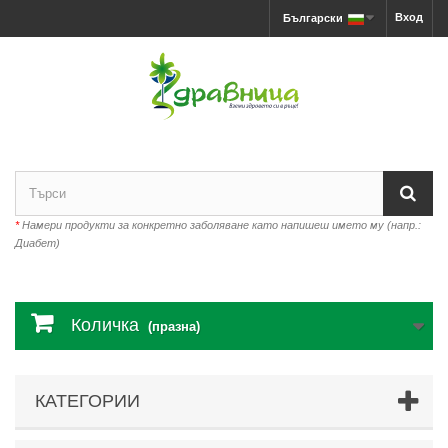
Вход
Български
*
Намери продукти за конкретно заболяване като напишеш името му (напр.:
Диабет)
Количка
(празна)
КАТЕГОРИИ