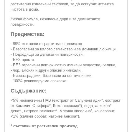
растително извлечени съставки, за да осигурят истинска
чистота в дома.
Нежна фомула, безопасна дори и за деликатните
повърхности.
Предимства:
- 99% съставки от растителен произход.
- Безопасени за цялото семейство и за домашни любимци.
- Подходящи за деликатни повърхности.
- БЕЗ аромат.
- БЕЗ агресивни повърхностно измивни вещества, белина,
хлор, амоняк и други опасни химикали.
- Биоразградими, безопасни за септични ями.
- 100% рециклируема опаковка.
Съдържание:
<5% нейоногенни ПАВ (екстракт от Сапунени ядки*, екстракт
от Камелия Олифера*, Коко глюкозид*), вода, алкохол*
денат., натриев глюконат*, млечна киселина*, консервант
<1% (калиев сорбат, натриев бензоат).
* съставки от растителен произход