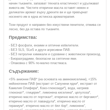
начин тъканите, запазват тяхната еластичност и удължават
живота им. Чистите етерични масла оставят нежен и
деликатен аромат върху дрехите ви и ще превърнат
носенето им в една истинска ароматерапия.
Този продукт е направен без изкуствени пенители, отмива се
лесно, без да остава по тъканите.
Предимства:
- БЕЗ фосфати, ензими и оптични избелители.
- БЕЗ SLS, SLeS и други агресивни ПАВ.
- БЕЗ петролни химикали и суровини с животински произход.
- Биоразградими, безопасни за септични ями.
- Опаковка с 90% по-малко пластмаса.
Съдържание:
<5% анионни ПАВ* (на основата на аминокиселини), <15%
нейоногенни ПАВ (екстракт от Сапунени ядки*, екстракт от
Камелия Олифера*, Коко-глюкозиди*), вода, натриев
глюконат*, глицерин*, лимонена киселина*, целулоза*,
етерично масло от портокал*, етерично масло от бергамот*,
етерично масло от лавандула*, етерично масло от
гераниум*, етерично масло от бял бор*, лимонене”,