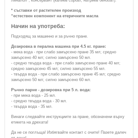
линалол", консервант (калиев сорбат, натриев бензоат).
* съставки от растителен произход
“естествен компонент на етеричните масла
Начин на употреба:
Подходящ за машинно и за ръчно пране.
Дозировка в перална машина при 4.5 кг. пране:
- мека вода - при слабо замърсено пране 35 мл; средно
замърсено 40 мл; силно замърсено 50 мл.
- средно твърда вода - при слабо замърсено пране 40 мл;
средно замърсено 45 мл; силно замърсено 55 мл.
- твърда вода - при слабо замърсено пране 45 мл; средно
замърсено 50 мл; силно замърсено 60 мл.
Ръчно парне - дозировка при 5 л. вода:
- при мека вода - 25 мл.
- средно твърда вода - 30 мл.
- твърда вода - 35 мл.
Винаги следвайте инструкциите за пране, обозначени върху
етикета на дрехата!
Да не се поглъща! Избягвайте контакт с очите! Пазете далеч
от деца!