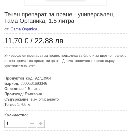
Течен препарат за пране - универсален,
Гама Органика, 1.5 литра
от:
Gama Organica
11,70 €
/
22,88 лв
Универсален препарат за пране, подходящ за бяло и за цветно пране, с
нежен аромат на пролетни цветя. Дерматологично тестван върху
чувствителна кожа.
Продуктов код:
92713904
Баркод:
3800501693346
Опаковка:
1.5 литра
Произход:
България
Съдържание:
виж описанието
Тегло:
1.700 кг.
Количество: