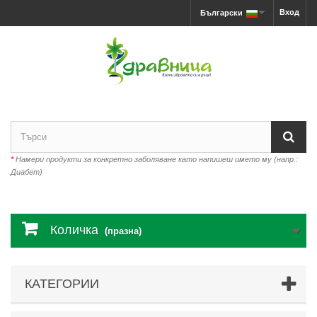
Вход
Български
*
Намери продукти за конкретно заболяване като напишеш името му (напр.:
Диабет)
Количка
(празна)
КАТЕГОРИИ