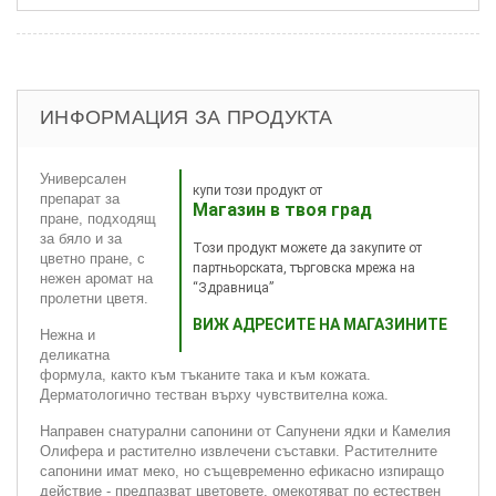
ИНФОРМАЦИЯ ЗА ПРОДУКТА
Универсален
купи този продукт от
препарат за
Магазин в твоя град
пране, подходящ
за бяло и за
Този продукт можете да закупите от
цветно пране, с
партньорската, търговска мрежа на
нежен аромат на
“Здравница”
пролетни цветя.
ВИЖ АДРЕСИТЕ НА МАГАЗИНИТЕ
Нежна и
деликатна
формула, както към тъканите така и към кожата.
Дерматологично тестван върху чувствителна кожа.
Направен снатурални сапонини от Сапунени ядки и Камелия
Олифера и растително извлечени съставки. Растителните
сапонини имат меко, но същевременно ефикасно изпиращо
действие - предпазват цветовете, омекотяват по естествен