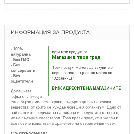
ИНФОРМАЦИЯ ЗА ПРОДУКТА
- 100%
купи този продукт от
натурална
Магазин в твоя град
- Без ГМО
- Без
Този продукт можете да закупите от
консерванти
партньорската, търговска мрежа на
- Без
“Здравница”
оцветители
ВИЖ АДРЕСИТЕ НА МАГАЗИНИТЕ
Домашната
юфка от лимец е
една бързо смилаема храна, съдържаща почти всички
вещества, от които се нуждае човешкия организъм. Едно от
най-важните предимства на лимеца и продуктите от него е,
че не съдържа холестерол. Това прави продуктът желан и
все повече използван в храненето на съвременния човек.
Съдръжание: