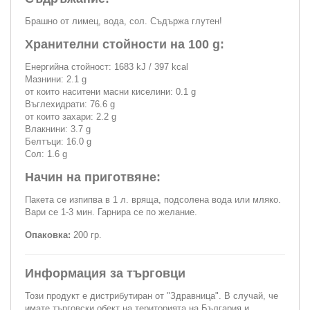
Брашно от лимец, вода, сол. Съдържа глутен!
Хранителни стойности на 100 g:
Енергийна стойност: 1683 kJ / 397 kcal
Мазнини: 2.1 g
от които наситени масни киселини: 0.1 g
Въглехидрати: 76.6 g
от които захари: 2.2 g
Влакнини: 3.7 g
Белтъци: 16.0 g
Сол: 1.6 g
Начин на приготвяне:
Пакета се изпипва в 1 л. вряща, подсолена вода или мляко.
Вари се 1-3 мин. Гарнира се по желание.
Опаковка:
200 гр.
Информация за търговци
Този продукт е дистрибутиран от "Здравница". В случай, че
имате търговски обект на територията на България и