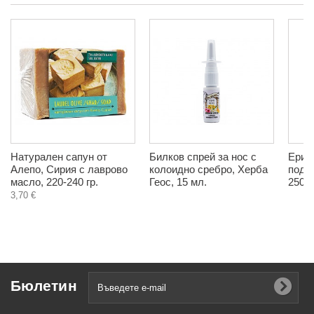
Натурален сапун от
Билков спрей за нос с
Ерит
Алепо, Сирия с лаврово
колоидно сребро, Херба
подс
масло, 220-240 гр.
Геос, 15 мл.
250 г
3,70 €
Бюлетин