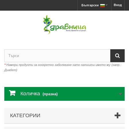
Вход
Български
*
Намери продукти за конкретно заболяване като напишеш името му (напр.:
Диабет)
Количка
(празна)
КАТЕГОРИИ