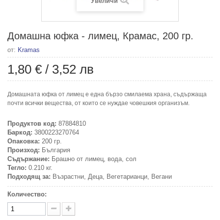
Увеличи
Домашна юфка - лимец, Крамас, 200 гр.
от:
Kramas
1,80 €
/
3,52 лв
Домашната юфка от лимец е една бързо смилаема храна, съдържаща
почти всички вещества, от които се нуждае човешкия организъм.
Продуктов код:
87884810
Баркод:
3800223270764
Опаковка:
200 гр.
Произход:
България
Съдържание:
Брашно от лимец, вода, сол
Тегло:
0.210 кг.
Подходящ за:
Възрастни, Деца, Вегетарианци, Вегани
Количество: