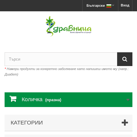
Вход
Български
*
Намери продукти за конкретно заболяване като напишеш името му (напр.:
Диабет)
Количка
(празна)
КАТЕГОРИИ