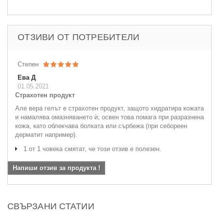
ОТЗИВИ ОТ ПОТРЕБИТЕЛИ
Степен
Ева Д
01.05.2021
Страхотен продукт
Але вера гелът е страхотен продукт, защото хидратира кожата
и намалява омазняването ѝ; освен това помага при разразнена
кожа, като облекчава болката или сърбежа (при себореен
дерматит например).
1 от 1 човека смятат, че този отзив е полезен.
Напиши отзив за продукта !
СВЪРЗАНИ СТАТИИ