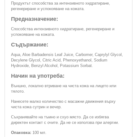
Продуктът способства за интензивното хидратиране,
регенериране и успокояване на кожата.
Предназначение:
Способства интензивното хидратиране, регенериране и
успокояване на кожата.
Съдържание:
Aqua, Aloe Barbadensis Leaf Juice, Carbomer, Caprylyl Glycol,
Decylene Glycol, Citric Acid, Phenoxyethanol, Sodium
Hydroxide, Benzyl Alcohol, Potassium Sorbat.
Начин на употреба:
Външно, локално втриване на чиста кожа на лицето или
тялото.
Нанесете малко количество с масажни движения върху
чиста кожа сутрин и вечер.
Съхранявайте на тъмно и схуо място. Да се избягва
директен контакт с очите. Да не се използва при алергии.
Опаковка:
100 мл.