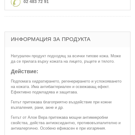
02 483 72 91
ИНФОРМАЦИЯ ЗА ПРОДУКТА
Натурален продукт подходящ за всички типове кожа. Може
да се прилага върху кожата на лицето, ръцете и тялото.
Действие:
Подпомага хидратирането, регенерирането и успокояването
на кожата. Има антибактериален и освежаващ ефект.
Ефективно подмладява и защитава.
Гелът притежава благоприятно въздействие при кожни
възпаления, рани, акне и др.
Гелът от Алое Вера притежава мощни антимикробни
свойства, действа антиоксидантно, противовъзпалително и
антиалергично. Особено ефикасен е при изгаряния.