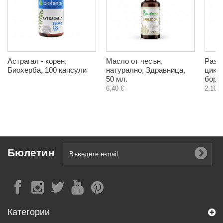
Астрагал - корен,
Масло от чесън,
Разт
Биохерба, 100 капсули
натурално, Здравница,
цикор
50 мл.
боров
6,40 €
2,10 €
Бюлетин
Категории