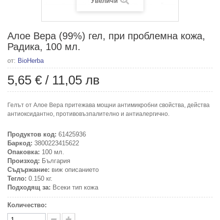
Увеличи
Алое Вера (99%) гел, при проблемна кожа,
Радика, 100 мл.
от:
BioHerba
5,65 €
/
11,05 лв
Гелът от Алое Вера притежава мощни антимикробни свойства, действа
антиоксидантно, противовъзпалително и антиалергично.
Продуктов код:
61425936
Баркод:
3800223415622
Опаковка:
100 мл.
Произход:
България
Съдържание:
виж описанието
Тегло:
0.150 кг.
Подходящ за:
Всеки тип кожа
Количество: