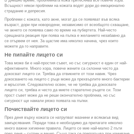
В днешно време, проблемната кожа притеснява все повече хора.
Всъщност някои проблеми на кожата водят дори до емоционално
страдание и депресия.
Проблеми с кожата, като акне, могат да се появяват във всяка
възраст, дори при новородени, независимо от всеобщото схващане,
че акнето се появява само по време на пубертета. Най-често
срещаната реакция при поява на пъпка е желанието незабавно да
се отървем от нея. За щастие има няколко начина, чрез които
можете да го направите.
Не пипайте лицето си
Това може би е най-простия съвет, но със сигурност е един от най-
ефективните. Много хора, повече жените са склонни често да
докосват лицето си. Трябва да отвикнете от този навик. Чрез
докосването на лицето с ръце може да прехвърлите много бактерии
и мръсотия. Следователно освен, че не трябва да докосвате
лицето си, трябва и често да миете старателно ръцете си. Този
прост съвет може да не реши окончателно проблема, но със
сигурност ще намали рязко появата на пъпки.
Почиствайте лицето си
През деня върху кожата се натрупват мазнини и всякакъв вид
замърсявания. Поради това е необходимо да прилагате няколко
много важни хигиенни правила. Лицето се мие най-малко 2 пъти
през деня – сутрин и вечер. Също така се препоръчва при измиване