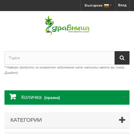
Вход
Български
*
Намери продукти за конкретно заболяване като напишеш името му (напр.:
Диабет)
Количка
(празна)
КАТЕГОРИИ