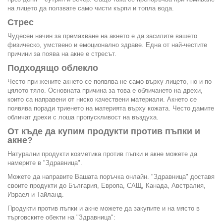
на лицето да ползвате само чисти кърпи и топла вода.
Стрес
Чудесен начин за премахване на акнето е да засилите вашето
физическо, умствено и емоционално здраве. Една от най-честите
причини за поява на акне е стресът.
Подходящо облекло
Често при жените акнето се появява не само върху лицето, но и по
цялото тяло. Основната причина за това е обличането на дрехи,
които са направени от ниско качествени материали. Акнето се
появява поради триенето на материята върху кожата. Често дамите
обличат дрехи с лоша пропускливост на въздуха.
От къде да купим продукти против пъпки и
акне?
Натурални продукти козметика против пъпки и акне можете да
намерите в "Здравница".
Можете да направите Вашата поръчка онлайн. "Здравница" доставя
своите продукти до България, Европа, САЩ, Канада, Австралия,
Израел и Тайланд.
Продукти против пъпки и акне можете да закупите и на място в
търговските обекти на "Здравница":