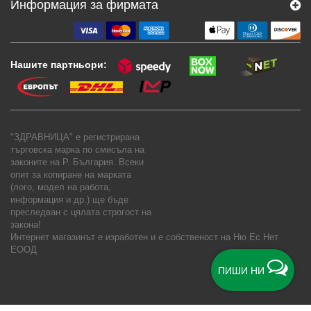
Информация за фирмата
Нашите партньори:
"ЗДРАВНИЦА" е регистрирана
търговска марка по смисъла на
законите на Р. България. Всеки
опит за копиране на марката
(лого, модел на работа,
информация и др.) ще бъде
преследван с цялата строгост на
закона!
Интернет магазинът е изработен и е собственост на
Ню Ес Нет
ЕООД
ПИШИ НИ