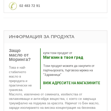
02 483 72 91
ИНФОРМАЦИЯ ЗА ПРОДУКТА
Защо
купи този продукт от
масло от
Магазин в твоя град
Моринга?
Този продукт можете да закупите от
Това е най-
партньорската, търговска мрежа на
стабилното
“Здравница”
масло в
природата и
ВИЖ АДРЕСИТЕ НА МАГАЗИНИТЕ
практически не
гранясва.
Маслото, извлечено от семената, изобилства от
овлажняващи и анти-ейдж вещества, с което се завръща
триумфално на подиума за красота. Наричат го Бен масло,
заради изолирането на висока концентрация на бехенова