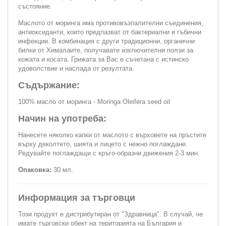
състояние.
Маслото от моринга има противовъзпалителни съединения,
антиоксиданти, които предпазват от бактериални и гъбични
инфекции. В комбинация с други традиционни, органични
билки от Хималаите, получавате изключителни ползи за
кожата и косата. Грижата за Вас е съчетана с истинско
удоволствие и наслада от резултата.
Съдържание:
100% масло от моринга - Moringa Oleifera seed oil
Начин на употреба:
Нанесете няколко капки от маслото с върховете на пръстите
върху деколтето, шията и лицето с нежно поглаждане.
Редувайте поглаждащи с кръго-образни движения 2-3 мин.
Опаковка:
30 мл.
Информация за търговци
Този продукт е дистрибутиран от "Здравница". В случай, че
имате търговски обект на територията на България и