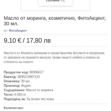
Увеличи
Масло от моринга, козметично, ФитоАкцент,
30 мл.
от:
ФитоАкцент
9,10 €
/
17,80 лв
Маслото от Моринга премахва и предотвратява бръчките и предпазва
от увисване на лицевите мускули, прави лицето сияйно и помага за
стягането на порите.
Продуктов код:
98306617
Баркод:
3800213907113
Опаковка:
30 мл.
Произход:
Индия
Съдържание:
Масло от моринга
Тегло:
0.050 кг.
Подходящ за:
За всеки тип кожа
Количество: