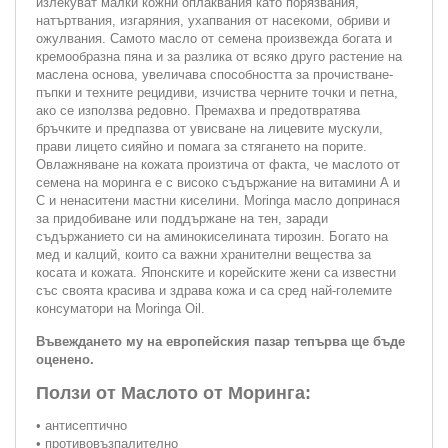
излекуват малки кожни оплаквания като порязвания,
натъртвания, изгаряния, ухапвания от насекоми, обриви и
ожулвания. Самото масло от семена произвежда богата и
кремообразна пяна и за разлика от всяко друго растение на
маслена основа, увеличава способността за прочистване-
пъпки и техните рецидиви, изчиства черните точки и петна,
ако се използва редовно. Премахва и предотвратява
бръчките и предпазва от увисване на лицевите мускули,
прави лицето сияйно и помага за стягането на порите.
Овлажняване на кожата произтича от факта, че маслото от
семена на моринга е с високо съдържание на витамини А и
С и ненаситени мастни киселини. Moringa масло допринася
за придобиване или поддържане на тен, заради
съдържанието си на аминокиселината тирозин. Богато на
мед и калций, които са важни хранителни вещества за
косата и кожата. Японските и корейските жени са известни
със своята красива и здрава кожа и са сред най-големите
консуматори на Moringa Oil.
Въвеждането му на европейския пазар тепърва ще бъде
оценено.
Ползи от Маслото от Моринга:
• антисептично
• противовъзпалително