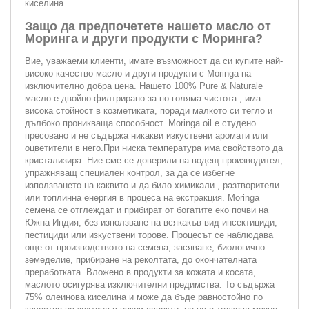
киселина.
Защо да предпочетете нашето масло от
Моринга и други продукти с Моринга?
Вие, уважаеми клиенти, имате възможност да си купите най-
високо качество масло и други продукти с Moringa на
изключително добра цена. Нашето 100% Pure & Naturale
масло е двойно филтрирано за по-голяма чистота , има
висока стойност в козметиката, поради малкото си тегло и
дълбоко проникваща способност. Moringa oil е студено
пресовано и не съдържа никакви изкуствени аромати или
оцветители в него.При ниска температура има свойството да
кристализира. Ние сме се доверили на водещ производител,
упражняващ специален контрол, за да се избегне
използването на каквито и да било химикали , разтворители
или топлинна енергия в процеса на екстракция. Moringa
семена се отглеждат и прибират от богатите еко почви на
Южна Индия, без използване на всякакъв вид инсектициди,
пестициди или изкуствени торове. Процесът се наблюдава
още от производството на семена, засяване, биологично
земеделие, прибиране на реколтата, до окончателната
преработката. Вложено в продукти за кожата и косата,
маслото осигурява изключителни предимства. То съдържа
75% олеинова киселина и може да бъде равностойно по