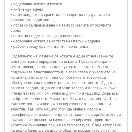
• подхранва кожата и косата
• анти-ейдж ефект
• антиоксиданти и хранителни вещества неутрализират
свободните радикали
• полезно за премахване на замърсителите от околната
среда
• естествена детоксикация и почистване
• насърчава кожата за естествен блясък и здраве
• работи срещу бръчки, пъпки, черни точки
Отделянето на мазнина от кожата е един от най-важните
фактори, които определят типа кожа. Независимо дали
имате мазна, нормална или суха кожа кожа, трябва да
поддържате еластичността и, а това става с участието на
колагена и еластина. Това са протеини, отговорни за
образуването на съединителната тъкан в тялото. И двата
работят заедно, за да се изгради здрава и еластична кожа.
Изчерпването им причинява видими признаци под формата
на бръчки по лицето. Маслото е богато на витамин C, B, E ,
фито естрогени и насърчава образуването на колаген и
еластин. Тъй като нашето Moringa oleifera масло е
нерафинирано, е склонно да се втвърди. Поради богатото си
съдържание на мастни киселини се образуват кристали,
когато се съхранява при ниска температура. След затопляне
на водна баня, ще възвърне обратно нормалното си течно