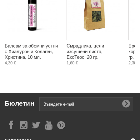
Балсам за обемни устни
Смрадлика, цели
Брей
с Хиалурон и Колаген,
изсушени листа,
коре
Христина, 10 мл.
ЕкоТеос, 20 гр.
гр.
4,30 €
1,60 €
2,30 €
Бюлетин