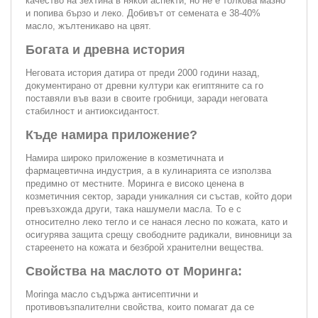
качество на зехтина в някои аспекти, но не е толкова мазно
и попива бързо и леко. Добивът от семената е 38-40%
масло, жълтеникаво на цвят.
Богата и древна история
Неговата история датира от преди 2000 години назад,
документирано от древни култури как египтяните са го
поставяли във вази в своите гробници, заради неговата
стабилност и антиоксидантост.
Къде намира приложение?
Намира широко приложение в козметичната и
фармацевтична индустрия, а в кулинарията се използва
предимно от местните. Моринга е високо ценена в
козметичния сектор, заради уникалния си състав, който дори
превъзхожда други, така нашумели масла. То е с
относително леко тегло и се нанася лесно по кожата, като и
осигурява защита срещу свободните радикали, виновници за
стареенето на кожата и безброй хранителни вещества.
Свойства на маслото от Моринга:
Moringa масло съдържа антисептични и
противовъзпалителни свойства, които помагат да се