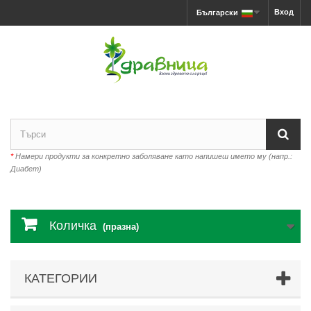
Вход
Български
*
Намери продукти за конкретно заболяване като напишеш името му (напр.:
Диабет)
Количка
(празна)
КАТЕГОРИИ