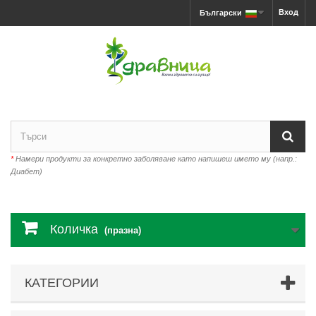
Вход
Български
*
Намери продукти за конкретно заболяване като напишеш името му (напр.:
Диабет)
Количка
(празна)
КАТЕГОРИИ