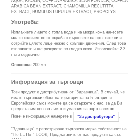
AQUA, KAOLIN, COFFEA ARABICA BEAN POWDER, COFFEA
ARABICA BEAN EXTRACT, CHAMOMILLA RECUTITTA
EXTRACT, HUMULUS LUPULUS EXTRACT, PROPOLYS
Употреба:
Изплакнете лицето с топла вода и на мокра кожа нанесете
малко количество от скраба с върховете на пръстите си и
обтрийте цялото лице нежно с кръгови движения. След това
изплакнете и ще разкриете по-гладка кожа. Използвайте 2-3
пъти седмично.
Опаковка:
200 мл.
Информация за търговци
Този продукт е дистрибутиран от "Здравница". В случай, че
имате търговски обект на територията на България и
Европейския съюз можете да се свържете с нас, за да Ви
предоставим ценова листа и условия за партньорство.
Повече информация намерете в
.
"За дистрибутори"
"Здравница" е регистрирана търговска марка собственост на
"Ню Ес Нет" ЕООД. Предлаганите от нас продукти са със