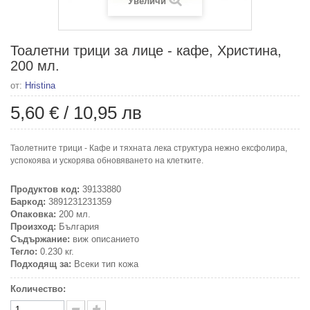
Увеличи
Тоалетни трици за лице - кафе, Христина,
200 мл.
от:
Hristina
5,60 €
/
10,95 лв
Таолетните трици - Кафе и тяхната лека структура нежно ексфолира,
успокоява и ускорява обновяването на клетките.
Продуктов код:
39133880
Баркод:
3891231231359
Опаковка:
200 мл.
Произход:
България
Съдържание:
виж описанието
Тегло:
0.230 кг.
Подходящ за:
Всеки тип кожа
Количество: