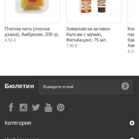
Пчелна пита (пчелна
Хималайски активен
Комп
дъвка), Амброзия, 200 гр.
балсам с мумио,
паста
ФитоАкцент, 75 мл.
бамб
4,50 €
Химал
7,90 €
4,14 €
Бюлетин
Категории