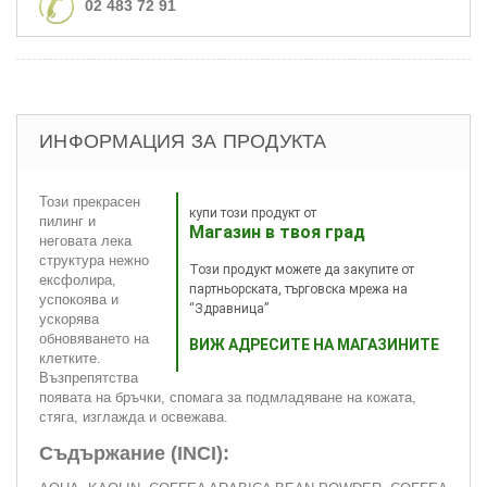
02 483 72 91
ИНФОРМАЦИЯ ЗА ПРОДУКТА
Този прекрасен
купи този продукт от
пилинг и
Магазин в твоя град
неговата лека
структура нежно
Този продукт можете да закупите от
ексфолира,
партньорската, търговска мрежа на
успокоява и
“Здравница”
ускорява
обновяването на
ВИЖ АДРЕСИТЕ НА МАГАЗИНИТЕ
клетките.
Възпрепятства
появата на бръчки, спомага за подмладяване на кожата,
стяга, изглажда и освежава.
Съдържание (INCI):