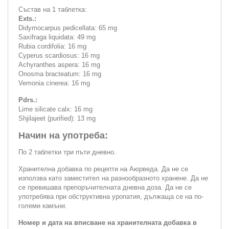
Състав на 1 таблетка:
Exts.:
Didymocarpus pedicellata: 65 mg
Saxifraga liquidata: 49 mg
Rubia cordifolia: 16 mg
Cyperus scardiosus: 16 mg
Achyranthes aspera: 16 mg
Onosma bracteatum: 16 mg
Vemonia cinerea: 16 mg
Pdrs.:
Lime silicate calx: 16 mg
Shjilajeet (purified): 13 mg
Начин на употреба:
По 2 таблетки три пъти дневно.
Хранителна добавка по рецепти на Аюрведа. Да не се
използва като заместител на разнообразното хранене. Да не
се превишава препоръчителната дневна доза. Да не се
употребява при обструктивна уропатия, дължаща се на по-
големи камъни.
Номер и дата на вписване на хранителната добавка в