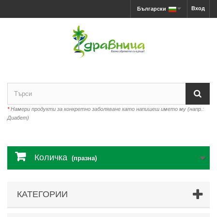
Вход
Български
*
Намери продукти за конкретно заболяване като напишеш името му (напр.:
Диабет)
Количка
(празна)
КАТЕГОРИИ