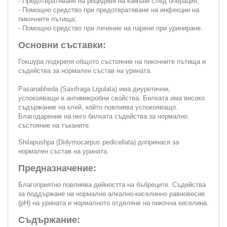
- Предотвратяване на рецидиви на камъни след операция;
- Помощно средство при предотвратяване на инфекции на
пикочните пътища;
- Помощно средство при лечение на парене при уриниране.
Основни съставки:
Гокшура подкрепя общото състояние на пикочните пътища и
съдейства за нормален състав на урината.
Pasanabheda (Saxifraga Ligulata) има диуретични,
успокояващи и антимикробни свойства. Билката има високо
съдържание на клей, който повлиява успокояващо.
Благодарение на него билката съдейства за нормално
състояние на тъканите.
Shilapushpa (Didymocarpus pedicellata) допринася за
нормален състав на урината.
Предназначение:
Благоприятно повлиява дейността на бъбреците. Съдейства
за поддържане на нормално алкално-киселинно равновесие
(pH) на урината и нормалното отделяне на пикочна киселина.
Съдържание: