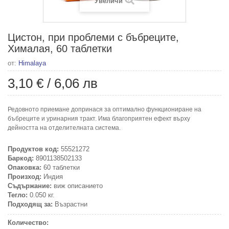
Увеличи
Цистон, при проблеми с бъбреците,
Хималая, 60 таблетки
от:
Himalaya
3,10 €
/
6,06 лв
Редовното приемане допринася за оптимално функциониране на
бъбреците и уринарния тракт. Има благоприятен ефект върху
дейността на отделителната система.
Продуктов код:
55521272
Баркод:
8901138502133
Опаковка:
60 таблетки
Произход:
Индия
Съдържание:
виж описанието
Тегло:
0.050 кг.
Подходящ за:
Възрастни
Количество: