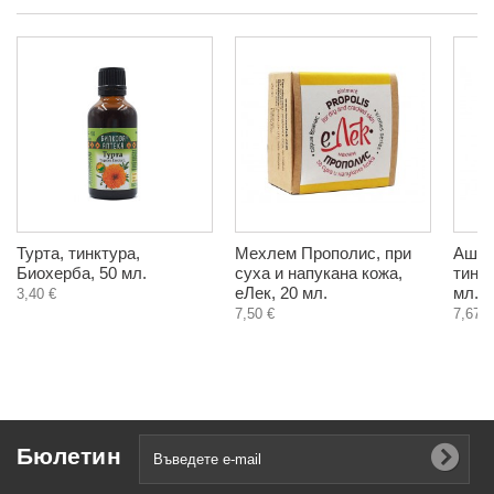
Турта, тинктура,
Мехлем Прополис, при
Ашва
Биохерба, 50 мл.
суха и напукана кожа,
тинкт
еЛек, 20 мл.
мл.
3,40 €
7,50 €
7,67 €
Бюлетин