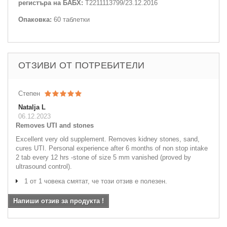
регистъра на БАБХ:
Т2211113799/23.12.2016
Опаковка:
60 таблетки
ОТЗИВИ ОТ ПОТРЕБИТЕЛИ
Степен
Natalja L
06.12.2023
Removes UTI and stones
Excellent very old supplement. Removes kidney stones, sand,
cures UTI. Personal experience after 6 months of non stop intake
2 tab every 12 hrs -stone of size 5 mm vanished (proved by
ultrasound control).
1 от 1 човека смятат, че този отзив е полезен.
Напиши отзив за продукта !