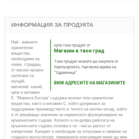
ИНФОРМАЦИЯ ЗА ПРОДУКТА
Най - важните
купи този продукт от
хранителни
Магазин в твоя град
вещества,
необходими на
Този продукт можете да закупите от
човек, страдащ
партньорската, търговска мрежа на
от високо кръвно
“Здравница”
налягане са
калций,
ВИЖ АДРЕСИТЕ НА МАГАЗИНИТЕ
магнезий, калий,
цинк и витамин
Е. ”Моринга Екстра” съдържа всички тези хранителни
вещества, както и витамин С, който допринася за
поддържане производството в тялото на азотен оксид, който
е от решаващо значение за нормалното функциониране на
кръвоносните съдове. Колкото е по-добра работата на
кръвоносните съдове,толкова е по - нисък рискът от
хипертония. Калцият е необходим за отпускане и свиване на
гладката мускулатура; повишената консумация може да има