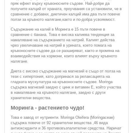
пряк ефект върху кръвоносните съдове. Най-добре да
получите калций от храната, проучвания са установили, че в
сравнение с добавки, диетичен калций има два пъти повече
ползи за кръвното налягане,както и по-добра усвояемост.
Съдържание на калий в Моринга е 15 пъти повече в
сравнение с банана. Това е висока калиева тенденция за
намаляване на съдържанието на натрий. Калият действа
чрез увеличаване на натрий в урината, което помага на
кръвоносните съдове да се разширяват, както и промяна на
взаимодействия на хормони, които влияят върху кръвното
налягане.
Диета с високо съдържание на магнезий е също от полза на
тези с хипертония, като допринася за релаксацията на
гладката мускулатура на кръвоносните съдове. Moringa
съдържа магнезий заедно с цинк и витамин Е, който участва
в намаляване на кръвното налягане, заедно с други
хранителни вещества.
Моринга - растението чудо!
Това е завод от нутриенти. Moringa Oleifera (Moringaceae)
съдържа повече от 92 хранителни вещества ,46 вида
антиоксиданти и 36 противовъзпалителни средства. Наричат