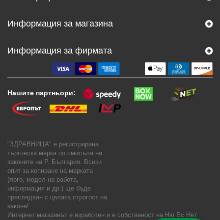
Информация за магазина
Информация за фирмата
Нашите партньори:
"ЗДРАВНИЦА" е регистрирана
търговска марка по смисъла на
законите на Р. България. Всеки
опит за копиране на марката
(лого, модел на работа,
информация и др.) ще бъде
преследван с цялата строгост на
закона!
Интернет магазинът е изработен и е собственост на
Ню Ес Нет