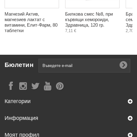
Магнезий Актив,
Билкова смес №8, при
Браш
магнезиев лактат с
кървящи хемороиди,
семен
витамини, Елит-Фарм, 80
Здравница, 120 гр.
Здрав
таблетки
7,11 €
2,70 €
Бюлетин
Категории
Информация
Моят профил