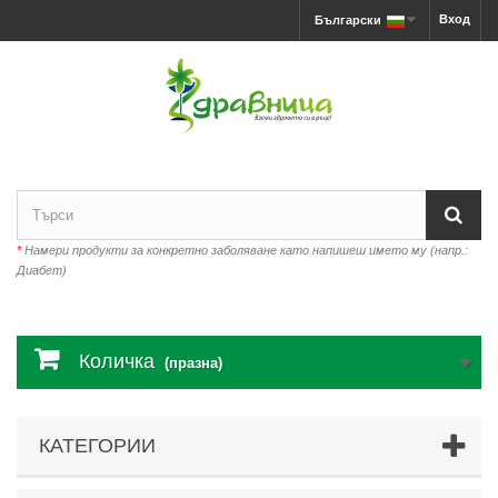
Вход
Български
*
Намери продукти за конкретно заболяване като напишеш името му (напр.:
Диабет)
Количка
(празна)
КАТЕГОРИИ