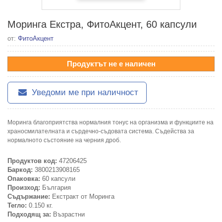
Моринга Екстра, ФитоАкцент, 60 капсули
от:
ФитоАкцент
Продуктът не е наличен
Уведоми ме при наличност
Моринга благоприятства нормалния тонус на организма и функциите на
храносмилателната и сърдечно-съдовата система. Съдейства за
нормалното състояние на черния дроб.
Продуктов код:
47206425
Баркод:
3800213908165
Опаковка:
60 капсули
Произход:
България
Съдържание:
Екстракт от Моринга
Тегло:
0.150 кг.
Подходящ за:
Възрастни