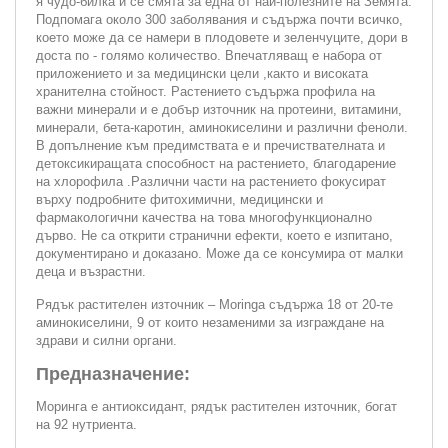
я чудо-билка и се смята за една от най-полезните на Земята.
Подпомага около 300 заболявания и съдържа почти всичко,
което може да се намери в плодовете и зеленчуците, дори в
доста по - голямо количество. Впечатляващ е набора от
приложението и за медицински цели ,както и високата
хранителна стойност. Растението съдържа профила на
важни минерали и е добър източник на протеини, витамини,
минерали, бета-каротин, аминокиселини и различни феноли.
В допълнение към предимствата е и пречиствателната и
детоксикиращата способност на растението, благодарение
на хлорофила .Различни части на растението фокусират
върху подробните фитохимични, медицински и
фармакологични качества на това многофункционално
дърво. Не са открити странични ефекти, което е изпитано,
документирано и доказано. Може да се консумира от малки
деца и възрастни.
Рядък растителен източник – Moringa съдържа 18 от 20-те
аминокиселини, 9 от които незаменими за изграждане на
здрави и силни органи.
Предназначение:
Моринга е антиоксидант, рядък растителен източник, богат
на 92 нутриента.