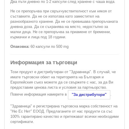
Два пъти дневно по 1-2 капсули след хранене с чаша вода.
Не се препоръчва при свръхчувствителност към някоя от
съставките. Да не се използва като заместител на
разнообразното хранене. Да не се превишава препоръчаната
дневна доза. Да се съхранява на място, недостъпно за
малки деца. Не се препоръчва за приамене от бременни,
кърмачки и лица под 18 години.
Опаковка:
60 капсули по 500 mg
Информация за търговци
Този продукт е дистрибутиран от "Здравница". В случай, че
имате търговски обект на територията на България и
Европейския съюз можете да се свържете с нас, за да Ви
предоставим ценова листа и условия за партньорство.
Повече информация намерете в
.
"За дистрибутори"
"Здравница" е регистрирана търговска марка собственост на
"Ню Ес Нет" ЕООД. Предлаганите от нас продукти са със
100% гарантирано качество и притежават всички необходими
сертификати.