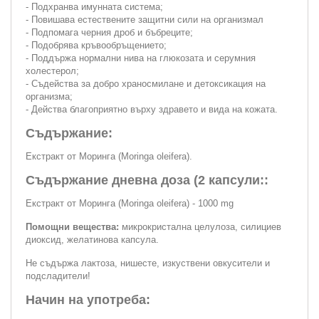
- Подхранва имунната система;
- Повишава естествените защитни сили на организмал
- Подпомага черния дроб и бъбреците;
- Подобрява кръвообръщението;
- Поддържа нормални нива на глюкозата и серумния
холестерол;
- Съдейства за добро храносмилане и детоксикация на
организма;
- Действа благоприятно върху здравето и вида на кожата.
Съдържание:
Екстракт от Моринга (Moringa oleifera).
Съдържание дневна доза (2 капсули::
Екстракт от Моринга (Moringa oleifera) - 1000 mg
Помощни вещества:
микрокристална целулоза, силициев
диоксид, желатинова капсула.
Не съдържа лактоза, нишесте, изкуствени овкусители и
подсладители!
Начин на употреба: