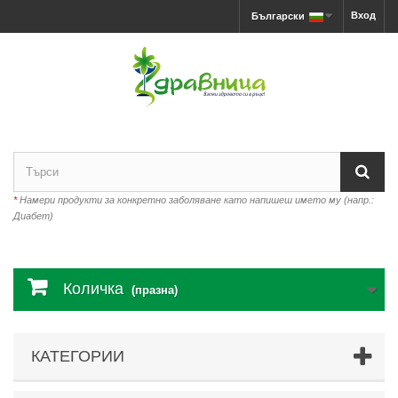
Вход
Български
*
Намери продукти за конкретно заболяване като напишеш името му (напр.:
Диабет)
Количка
(празна)
КАТЕГОРИИ