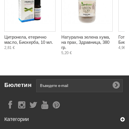
Цитронела, етерично
Натурална зелена хума,
Готу 
масло, Биохерба, 10 мл.
на прах, Здравница, 380
Биохе
гр.
2,81 €
4,96 €
5,20 €
Бюлетин
Категории