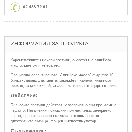
02 483 72 91
ИНФОРМАЦИЯ ЗА ПРОДУКТА
Карамелажните билкови пастили, обогатени с алпийско
масло, ментол и живовляк.
Специално селектираното "Алпийско масло" съдържа 10
билки - лавандула, мента, карамфил, канела, индийско
орехче, градински чай, анасон, маточина, мащерка и лимон.
Действие:
Билковите пастили действат благоприятно при проблеми с
гърлото. Незаменим помощник при настинка, зачервено
гърло, пренатоварване на гласа и възпаление на
дихателните пътища. Мощен имуностимулатор.
Съдържание: