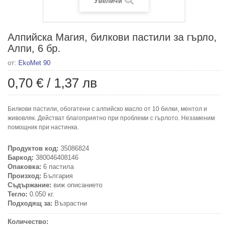
Увеличи
Алпийска Магия, билкови пастили за гърло,
Алпи, 6 бр.
от:
EkoMet 90
0,70 €
/
1,37 лв
Билкови пастили, обогатени с алпийско масло от 10 билки, ментол и
живовляк. Действат благоприятно при проблеми с гърлото. Незаменим
помощник при настинка.
Продуктов код:
35086824
Баркод:
380046408146
Опаковка:
6 пастила
Произход:
България
Съдържание:
виж описанието
Тегло:
0.050 кг.
Подходящ за:
Възрастни
Количество: