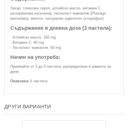
Захар, глюкозен сироп, алпийско масло, витамин C
(аскорбинова киселина), теснолист живовляк (Plantago
lanceolata), ментол, натурален оцветител (хлорофил).
Съдържание в дневна доза (3 пастила):
- Алпийско масло: 150 mg
- Витамин С: 40 mg
- Теснолист живовляк: 60 mg
Начин на употреба:
Приемайте от 3 до 6 пастила, разпределени в рамките на
деня.
Опаковка:
6 пастила
ДРУГИ ВАРИАНТИ