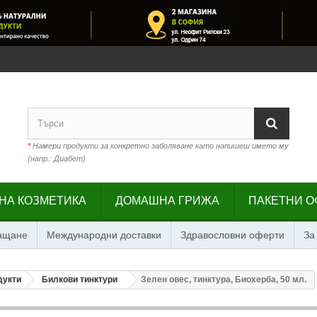
*
Намери продукти за конкретно заболяване като напишеш името му
(напр.: Диабет)
НА КОЗМЕТИКА
ДОМАШНА ГРИЖА
ПАКЕТНИ О
лащане
Международни доставки
Здравословни оферти
За
дукти
Билкови тинктури
Зелен овес, тинктура, Биохерба, 50 мл.