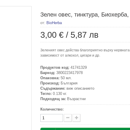
Зелен овес, тинктура, Биохерба,
от:
BioHerba
3,00 €
/
5,87 лв
Зеленият овес действа благоприятно върху нервната
зависимост от алкохол, цигари и др.
Продуктов код:
41741329
Баркод:
3800223417978
Опаковка:
50 мл.
Произход:
България
Съдържание:
виж описанието
Тегло:
0.130 кг.
Подходящ за:
Възрастни
Количество: