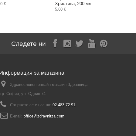
Христина, 200 мл.
30 €
5,60 €
Следете ни
Информация за магазина
Здравословен онлайн магазин Здравница,
гр. София, ул. Одрин 74
Свържете се с нас на:
02 483 72 91
E-mail:
office@zdravnitza.com