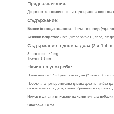
Предназначение:
Допринася за нормалното функциониране на нервната 
Съдържание:
Базови (носещи) вещества:
Пречистена вода (Aqua vald
Активни вещества:
Овес (Avena sativa L., плод, екстр
Съдържание в дневна доза (2 x 1.4 ml
Зелен овес: 140 mg
Тиамин: 1.1 mg
Начин на употреба:
Приемайте по 1.4 ml два пъти на ден (2 пъти х 35 капки
Посочената препоръчителна дневна доза не трябва да 
се препоръчва за деца, юноши, бременни и кърмачки. Д
Номер и дата на вписване на хранителната добавка
Опаковка:
50 мл.