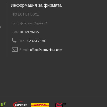
Информация за фирмата
НЮ ЕС НЕТ ЕООД
гр. София, ул. Одрин 74
а
ЕИК:
BG121797027
Тел.:
02 483 72 91
E-mail:
office@zdravnitza.com