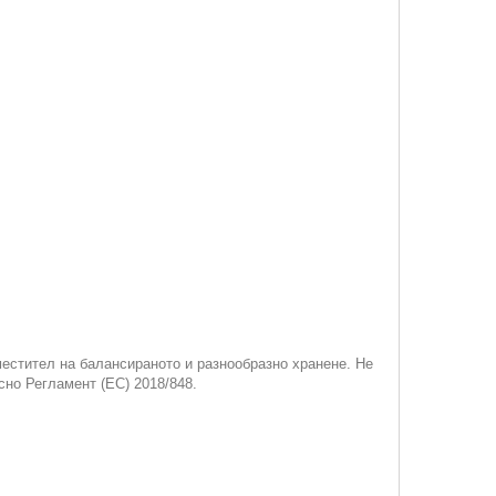
местител на балансираното и разнообразно хранене. Не
сно Регламент (ЕС) 2018/848.