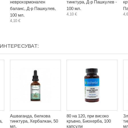
неврохормонален
тинктура, Д-р Пашкулев -
кр
баланс, Д-р Пашкулев,
100 мл.
Па
4,10 €
4,
100 мл.
4,10 €
АИНТЕРЕСУВАТ:
Ашваганда, билкова
80 на 120, при високо
Зл
а,
тинктура, Хербалкан, 50
кръвно, Биохерба, 100
ти
мл.
капсули
мл