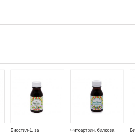
Биостил-1, за
Фитоартрин, билкова
Би