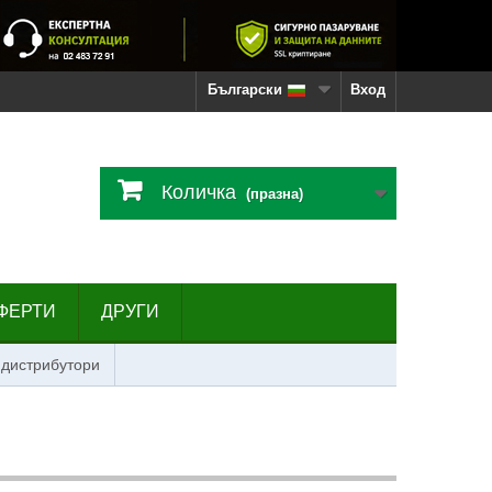
Български
Вход
Количка
(празна)
ФЕРТИ
ДРУГИ
 дистрибутори