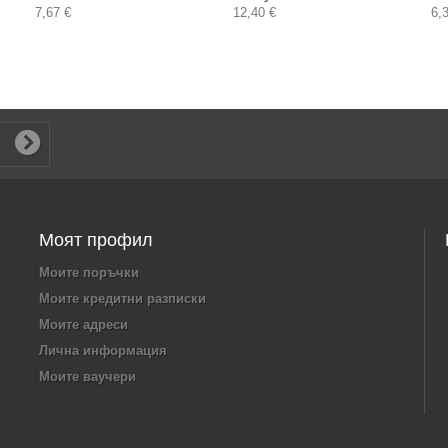
7,67 €
12,40 €
6,
Моят профил
Моите поръчки
Моите кредитни разписки
Моите адреси
Лична информация
Моите ваучери