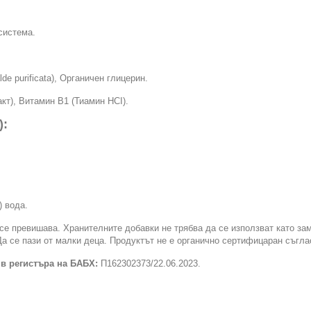
система.
e purificata), Органичен глицерин.
акт), Витамин В1 (Тиамин HCI).
):
) вода.
се превишава. Хранителните добавки не трябва да се използват като за
а се пази от малки деца. Продуктът не е органично сертифицаран съгла
 в регистъра на БАБХ:
П162302373/22.06.2023.