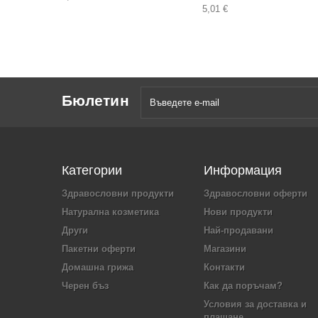
5,01 €
Бюлетин
Категории
Информация
Здравословни продукти
Здравословни оферти
Натурална козметика
Нови продукти
Други
Най-продавани
Пакетни оферти
Магазини
Домашна грижа
Контакти
Черен бъз
Как да поръчам?
Условия за доставка и
плащане