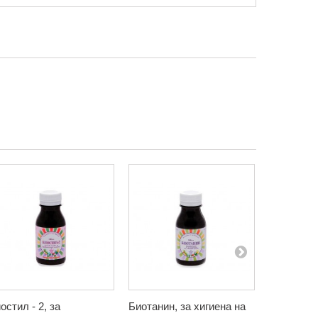
остил - 2, за
Биотанин, за хигиена на
Бъзак, ти