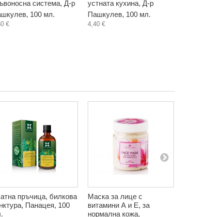
ъвоносна система, Д-р
устната кухина, Д-р
Биохерба,
5,80 €
шкулев, 100 мл.
Пашкулев, 100 мл.
60 €
4,40 €
атна пръчица, билкова
Маска за лице с
Детоксик
нктура, Панацея, 100
витамини А и Е, за
за крака, 
.
нормална кожа,
2,90 €