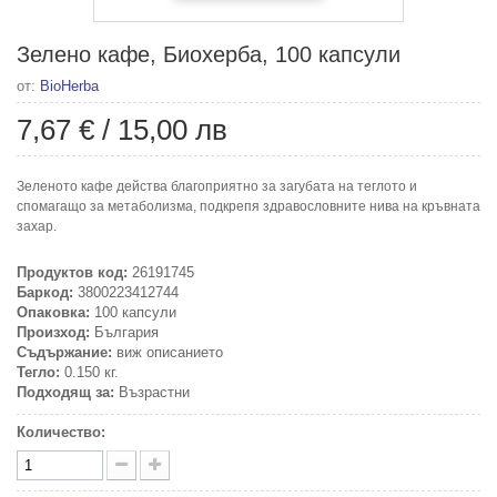
Зелено кафе, Биохерба, 100 капсули
от:
BioHerba
7,67 €
/
15,00 лв
Зеленото кафе действа благоприятно за загубата на теглото и
спомагащо за метаболизма, подкрепя здравословните нива на кръвната
захар.
Продуктов код:
26191745
Баркод:
3800223412744
Опаковка:
100 капсули
Произход:
България
Съдържание:
виж описанието
Тегло:
0.150 кг.
Подходящ за:
Възрастни
Количество: