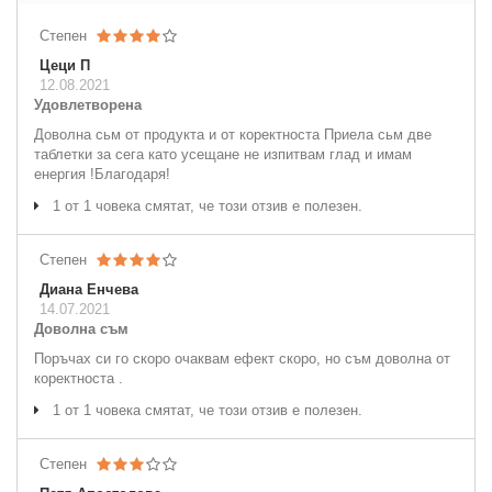
Степен
Цеци П
12.08.2021
Удовлетворена
Доволна сьм от продукта и от коректноста Приела сьм две
таблетки за сега като усещане не изпитвам глад и имам
енергия !Благодаря!
1 от 1 човека смятат, че този отзив е полезен.
Степен
Диана Енчева
14.07.2021
Доволна съм
Поръчах си го скоро очаквам ефект скоро, но съм доволна от
коректноста .
1 от 1 човека смятат, че този отзив е полезен.
Степен