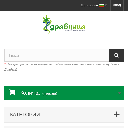
Вход
Български
*
Намери продукти за конкретно заболяване като напишеш името му (напр.:
Диабет)
Количка
(празна)
КАТЕГОРИИ