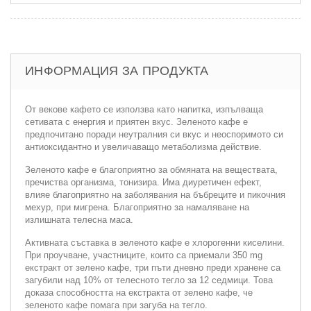
ИНФОРМАЦИЯ ЗА ПРОДУКТА
От векове кафето се използва като напитка, изпълваща
сетивата с енергия и приятен вкус. Зеленото кафе е
предпочитано поради неутралния си вкус и неоспоримото си
антиоксидантно и увеличаващо метаболизма действие.
Зеленото кафе е благоприятно за обмяната на веществата,
пречиства организма, тонизира. Има диуретичен ефект,
влияе благоприятно на заболявания на бъбреците и пикочния
мехур, при мигрена. Благоприятно за намаляване на
излишната телесна маса.
Активната съставка в зеленото кафе е хлорогенни киселини.
При проучване, участниците, които са приемали 350 mg
екстракт от зелено кафе, три пъти дневно преди хранене са
загубили над 10% от телесното тегло за 12 седмици. Това
доказа способността на екстракта от зелено кафе, че
зеленото кафе помага при загуба на тегло.