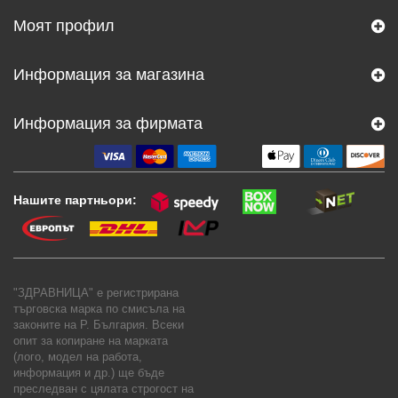
Моят профил
Информация за магазина
Информация за фирмата
Нашите партньори:
"ЗДРАВНИЦА" е регистрирана
търговска марка по смисъла на
законите на Р. България. Всеки
опит за копиране на марката
(лого, модел на работа,
информация и др.) ще бъде
преследван с цялата строгост на