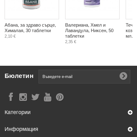
Абана, за здраво сърце,
Валериана, Хмел и
Тече
Хималая, 30 таблетки
Лавандула, Никсен, 50
козме
таблетки
мл.
2,10 €
2,35 €
Бюлетин
Категории
Информация