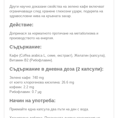
Други научно доказани свойства на зелено кафе включват
ограничаващи след хранене глюкозни удари, подкрепа на
здравословни нива на кръвната захар.
Действие:
Допринася за нормалното протичане на метаболизма и
производството на енергия.
Съдържание:
Кафе (Coffea arabica L, семе, екстракт), Желатин (капсула),
Витамин В2 (Рибофлавин).
Съдържание в дневна доза (2 капсули):
Зелено кафе: 740 mg
от което хлорогенова киселина: 26.6 mg
кофеин: 2.2 mg
Рибофлавин: 0.7 µg
Начин на употреба:
Приемайте една капсула два пъти на ден с вода.
Хранителна добавка. Посочената дневна консумация не