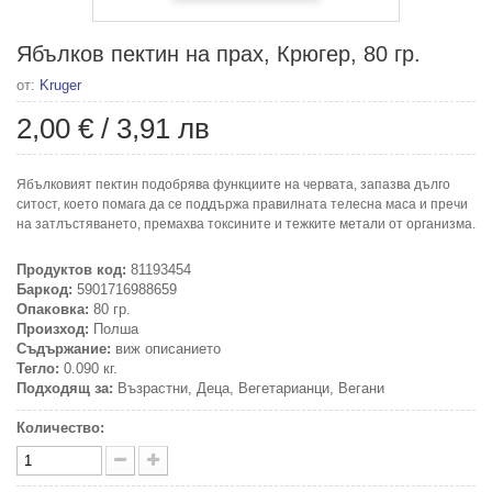
Ябълков пектин на прах, Крюгер, 80 гр.
от:
Kruger
2,00 €
/
3,91 лв
Ябълковият пектин подобрява функциите на червата, запазва дълго
ситост, което помага да се поддържа правилната телесна маса и пречи
на затлъстяването, премахва токсините и тежките метали от организма.
Продуктов код:
81193454
Баркод:
5901716988659
Опаковка:
80 гр.
Произход:
Полша
Съдържание:
виж описанието
Тегло:
0.090 кг.
Подходящ за:
Възрастни, Деца, Вегетарианци, Вегани
Количество: