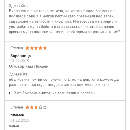
Здравейте,
Вчера една приятелка ми каза, че когато е била бременна е
ползвала същия ябълков пектин като превенция над запек,
задържане на течности и киселини. Интересува ме вреди ли
употребата му на бебето и ограничава ли по някакъв начин
приема му на полезни частици, необходими за развитието му?
Степен
Здравница
01.12.2015
Отговор към Пламен
Здравейте,
ябълковият пектин се приема по 1.чл. на ден, като можете да
разтваряте във вода, плодови сокове или кисело мляко.
2 от 2 човека смятат, че този отзив е полезен.
Степен
пламен
01.12.2015
ожьж