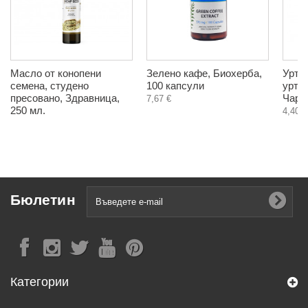
Масло от конопени
Зелено кафе, Биохерба,
Урти
семена, студено
100 капсули
уртик
пресовано, Здравница,
Чарак
7,67 €
250 мл.
4,40 €
Бюлетин
Категории