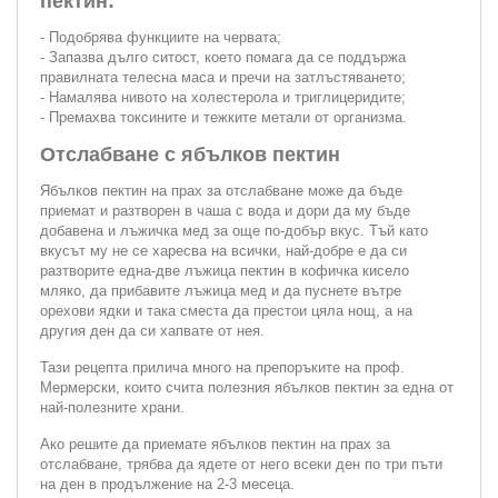
пектин:
- Подобрява функциите на червата;
- Запазва дълго ситост, което помага да се поддържа
правилната телесна маса и пречи на затлъстяването;
- Намалява нивото на холестерола и триглицеридите;
- Премахва токсините и тежките метали от организма.
Отслабване с ябълков пектин
Ябълков пектин на прах за отслабване може да бъде
приемат и разтворен в чаша с вода и дори да му бъде
добавена и лъжичка мед за още по-добър вкус. Тъй като
вкусът му не се харесва на всички, най-добре е да си
разтворите една-две лъжица пектин в кофичка кисело
мляко, да прибавите лъжица мед и да пуснете вътре
орехови ядки и така сместа да престои цяла нощ, а на
другия ден да си хапвате от нея.
Тази рецепта прилича много на препоръките на проф.
Мермерски, които счита полезния ябълков пектин за една от
най-полезните храни.
Ако решите да приемате ябълков пектин на прах за
отслабване, трябва да ядете от него всеки ден по три пъти
на ден в продължение на 2-3 месеца.