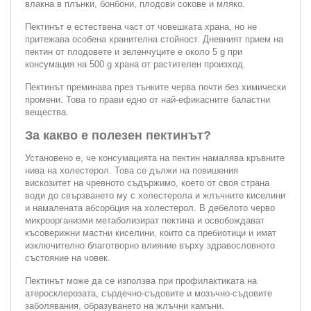
влакна в плънки, бонбони, плодови сокове и мляко.
Пектинът е естествена част от човешката храна, но не
притежава особена хранителна стойност. Дневният прием на
пектин от плодовете и зеленчуците е около 5 g при
консумация на 500 g храна от растителен произход.
Пектинът преминава през тънките черва почти без химически
промени. Това го прави едно от най-ефикасните баластни
вещества.
За какво е полезен пектинът?
Установено е, че консумацията на пектин намалява кръвните
нива на холестерол. Това се дължи на повишения
вискозитет на чревното съдържимо, което от своя страна
води до свързването му с холестерола и жлъчните киселини
и намалената абсорбция на холестерол. В дебелото черво
микроорганизми метаболизират пектина и освобождават
късоверижни мастни киселини, които са пребиотици и имат
изключително благотворно влияние върху здравословното
състояние на човек.
Пектинът може да се използва при профилактиката на
атеросклерозата, сърдечно-съдовите и мозъчно-съдовите
заболявания, образуването на жлъчни камъни.