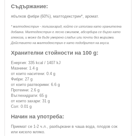
Съдържание:
ябълков фибри (60%), малтодекстрин*, аромат.
* малтодекстрин - полизахарид, който се използва като хранителна
добавка. Малтодекстрин е лесно смилаем, абсорбира се бързо като
глюкоза, и може да бъде умерено сладък или почти без миризма.
Действието на малтодекстрин е като подобрител на вкуса.
Хранителни стойности на 100 g:
Енергия: 335 kcal / 1407 kJ
Мазнини: 1.4 g
от които наситени: 0.4 g
Фибри: 27 g
от които разтворими: 6.6 g
Протеини: 2.6 g
Въглехидрати: 65 g
от които захари: 31 g
Сол: 0.01 g
Начин на употреба:
Приемат се 1-2 ч.л., разбъркани в чаша вода, плодов сок
или кисело мляко.