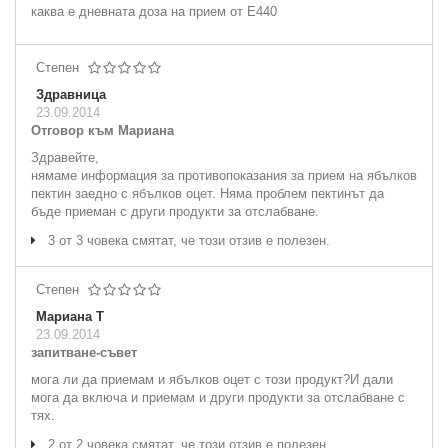
каква е дневната доза на прием от Е440
Степен
Здравница
23.09.2014
Отговор към Мариана
Здравейте,
нямаме информация за противопоказания за прием на ябълков
пектин заедно с ябълков оцет. Няма проблем пектинът да
бъде приеман с други продукти за отслабване.
3 от 3 човека смятат, че този отзив е полезен.
Степен
Мариана Т
23.09.2014
запитване-съвет
мога ли да приемам и ябълков оцет с този продукт?И дали
мога да включа и приемам и други продукти за отслабване с
тях.
2 от 2 човека смятат, че този отзив е полезен.