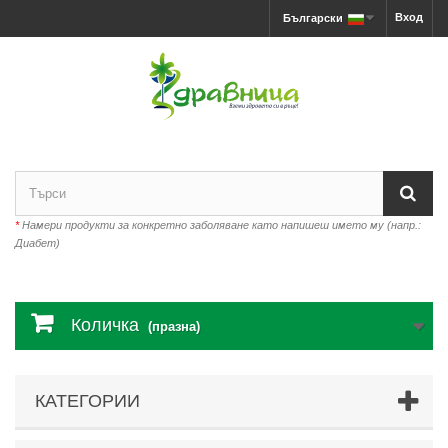
Вход
Български
*
Намери продукти за конкретно заболяване като напишеш името му (напр.:
Диабет)
Количка
(празна)
КАТЕГОРИИ