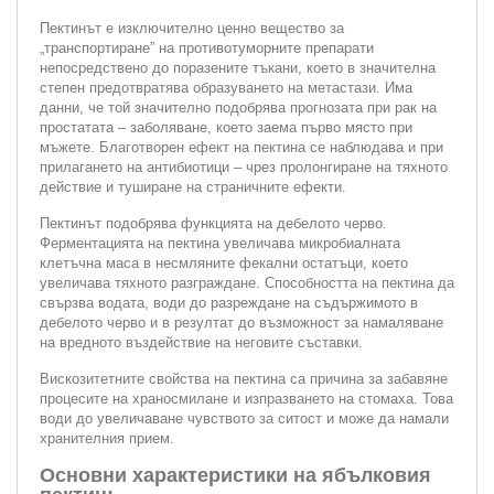
Пектинът е изключително ценно вещество за
„транспортиране” на противотуморните препарати
непосредствено до поразените тъкани, което в значителна
степен предотвратява образуването на метастази. Има
данни, че той значително подобрява прогнозата при рак на
простатата – заболяване, което заема първо място при
мъжете. Благотворен ефект на пектина се наблюдава и при
прилагането на антибиотици – чрез пролонгиране на тяхното
действие и туширане на страничните ефекти.
Пектинът подобрява функцията на дебелото черво.
Ферментацията на пектина увеличава микробиалната
клетъчна маса в несмляните фекални остатъци, което
увеличава тяхното разграждане. Способността на пектина да
свързва водата, води до разреждане на съдържимото в
дебелото черво и в резултат до възможност за намаляване
на вредното въздействие на неговите съставки.
Вискозитетните свойства на пектина са причина за забавяне
процесите на храносмилане и изпразването на стомаха. Това
води до увеличаване чувството за ситост и може да намали
хранителния прием.
Основни характеристики на ябълковия