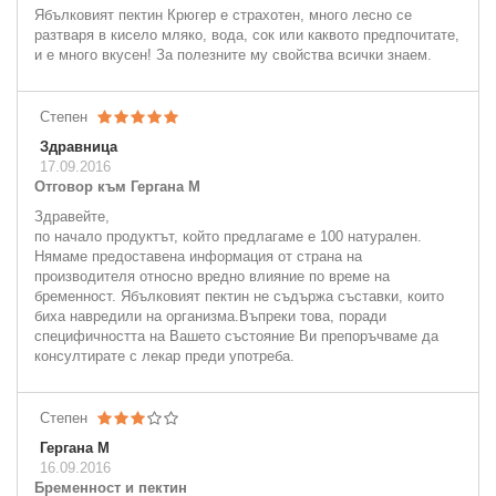
Ябълковият пектин Крюгер е страхотен, много лесно се
разтваря в кисело мляко, вода, сок или каквото предпочитате,
и е много вкусен! За полезните му свойства всички знаем.
Степен
Здравница
17.09.2016
Отговор към Гергана М
Здравейте,
по начало продуктът, който предлагаме е 100 натурален.
Нямаме предоставена информация от страна на
производителя относно вредно влияние по време на
бременност. Ябълковият пектин не съдържа съставки, които
биха навредили на организма.Въпреки това, поради
специфичността на Вашето състояние Ви препоръчваме да
консултирате с лекар преди употреба.
Степен
Гергана М
16.09.2016
Бременност и пектин