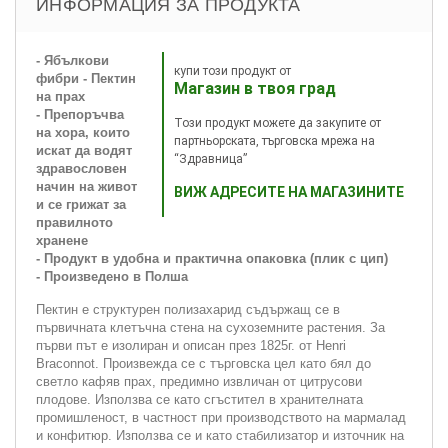
ИНФОРМАЦИЯ ЗА ПРОДУКТА
- Ябълкови
купи този продукт от
фибри - Пектин
Магазин в твоя град
на прах
- Препоръчва
Този продукт можете да закупите от
на хора, които
партньорската, търговска мрежа на
искат да водят
“Здравница”
здравословен
начин на живот
ВИЖ АДРЕСИТЕ НА МАГАЗИНИТЕ
и се грижат за
правилното
хранене
- Продукт в удобна и практична опаковка (плик с цип)
- Произведено в Полша
Пектин е структурен полизахарид съдържащ се в
първичната клетъчна стена на сухоземните растения. За
първи път е изолиран и описан през 1825г. от Henri
Braconnot. Произвежда се с търговска цел като бял до
светло кафяв прах, предимно извличан от цитрусови
плодове. Използва се като сгъстител в хранителната
промишленост, в частност при производството на мармалад
и конфитюр. Използва се и като стабилизатор и източник на