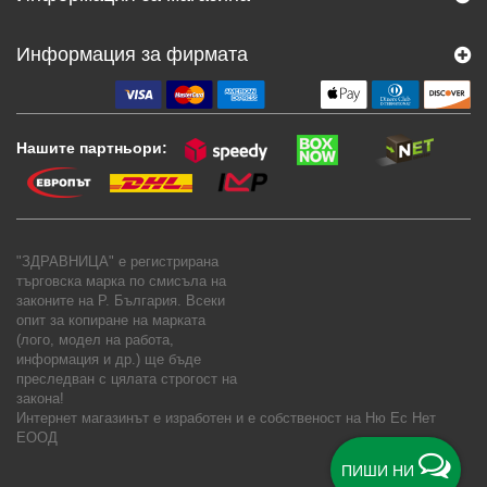
Информация за фирмата
Нашите партньори:
"ЗДРАВНИЦА" е регистрирана
търговска марка по смисъла на
законите на Р. България. Всеки
опит за копиране на марката
(лого, модел на работа,
информация и др.) ще бъде
преследван с цялата строгост на
закона!
Интернет магазинът е изработен и е собственост на
Ню Ес Нет
ЕООД
ПИШИ НИ