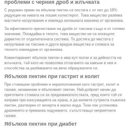
проблеми с черния дроб и жлъчката
С редовен прием на ябълков пектин се постига с от пет до 18%
редукция на нивата на лошия холестерол. Това вещество разбива
мастните натрупвания и извежда излишната мазнина от организма.
За ефективното пречистване на дроба от токсини също е от голямо
значение. Попадайки в тялото, това вещество не се изхвърля
директно от отделителната система. То достига до местата с
натрупване на токсини и други вредни вещества и спомага за
тяхното извеждане от организма.
Коментираният ябълков пектин е има куп ползи и за дейността на
жлъчката, тъй като не позволява отлагането на камъни в нея и
способства за разбиването на вече образувалите се.
Ябълков пектин при гастрит и колит
При стомашни проблеми и неразположения като гастрит, колит и
газове, незаменим е ябълковият пектин. Най-доброят начин да
приготвите стомаха си за предизвикателствата, пред които той се
изправя при консумацията на храна, е да изпиете сутринта лъжичка
пектин, разтворен от вечерта в малко вода. Този лек успокоява
дразненето и премахва подуването, съпътстващо неприятните
газове.
Ябълков пектин при диабет