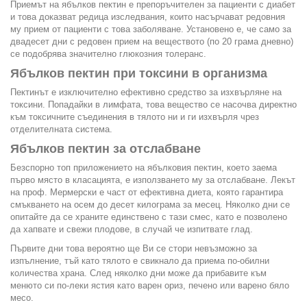
Приемът на ябълков пектин е препоръчителен за пациенти с диабет
и това доказват редица изследвания, които насърчават редовния
му прием от пациенти с това заболяване. Установено е, че само за
двадесет дни с редовен прием на веществото (по 20 грама дневно)
се подобрява значително глюкозния толеранс.
Ябълков пектин при токсини в организма
Пектинът е изключително ефективно средство за изхвърляне на
токсини. Попадайки в лимфата, това вещество се насочва директно
към токсичните съединения в тялото ни и ги изхвърля чрез
отделителната система.
Ябълков пектин за отслабване
Безспорно топ приложението на ябълковия пектин, което заема
първо място в класацията, е използването му за отслабване. Лекът
на проф. Мермерски е част от ефективна диета, която гарантира
смъкването на осем до десет килограма за месец. Няколко дни се
опитайте да се храните единствено с тази смес, като е позволено
да хапвате и свежи плодове, в случай че изпитвате глад.
Първите дни това вероятно ще Ви се стори невъзможно за
изпълнение, тъй като тялото е свикнало да приема по-обилни
количества храна. След няколко дни може да прибавите към
менюто си по-леки ястия като варен ориз, печено или варено бяло
месо.