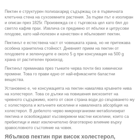
Пектин е структурен полизахарид съдържащ се в първичната
клетъчна стена на сухоземните растения. За първи път е изолиран
и описан през 1825г. Произвежда се с търговска цел като бял до
светло кафяв прах. Извлича се предимно от ябълки и цитрусови
плодове, като най-полезен и качествен е ябълковият пектин.
Пектинът е естествена част от човешката храна, но не притежава
особена хранителна стойност. Дневният прием на пектин от
плодовете и зеленчуците е около 5 g при консумация на 500 g
храна от растителен произход.
Пектинът преминава през тънките черва почти без химически
промени. Това го прави едно от най-ефикасните баластни
вещества.
Установено е, че консумацията на пектин намалява кръвните нива
на холестерол. Това се дължи на повишения вискозитет на
чревното съдържимо, което от своя страна води до свързването му
с холестерола и жлъчните киселини и намалената абсорбция на
холестерол. В дебелото черво микроорганизми метаболизират
пектина и освобождават късоверижни мастни киселини, които са
пребиотици и имат изключително благотворно влияние върху
зравословното състояние на човек.
Ябълков пектин при висок холестерол,