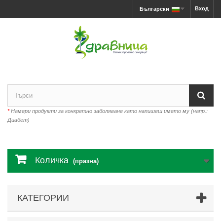
Вход
Български
*
Намери продукти за конкретно заболяване като напишеш името му (напр.:
Диабет)
Количка
(празна)
КАТЕГОРИИ