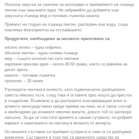
Полезна закуска за сваляне на килограми е прибавянето на лъжица
пектин към овесените ядки. Не забравяйте да добавите към
закуската лъжица мед и половин лъжичка канела.
Приемът на гладно на лъжица пектин, разтворен във вода, също
повлиява благоприятно на отслабването.
Продуктите, необходими за неговото приготвяне са:
кисело мляко – една кофичка
ябълков пектин – една голяма лъжица
мед – същото количество като пектина
нарязани орехови ядки – около 40-50 грама, което се равнява на
десет ореха
канела – половин лъжичка
прополис – 30 капки
Разтворете пектина в млякото, като първоначално разбърквате
сместа няколко пъти, след това я оставяте през нощта да престои
в хладилник. Възможно е да разтворите консервиращия агент в
млякото непосредствено преди приема на лека, но в такъв случай
е необходимо да изчакате няколко минути, докато той се разтвори
напълно. За да си спестите времето в чакане сутринта, по-добрият
вариант е накисването на пектина в млякото от вечерта.
Останалите съставки се прибавят сутринта и сместа се разбърква
енергично. Съставките в този лек са идеалното средство за