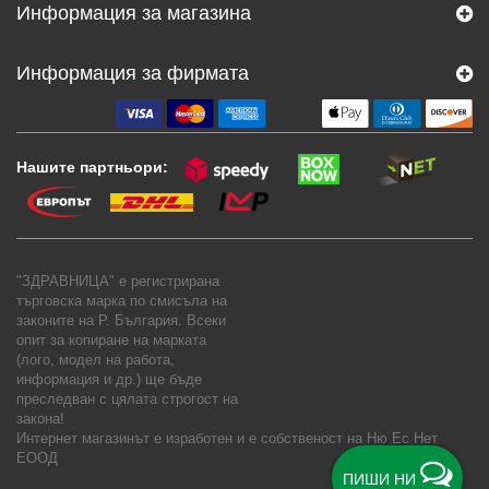
Информация за магазина
Информация за фирмата
Нашите партньори:
"ЗДРАВНИЦА" е регистрирана
търговска марка по смисъла на
законите на Р. България. Всеки
опит за копиране на марката
(лого, модел на работа,
информация и др.) ще бъде
преследван с цялата строгост на
закона!
Интернет магазинът е изработен и е собственост на
Ню Ес Нет
ЕООД
ПИШИ НИ