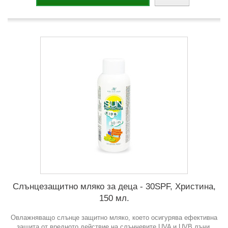
Слънцезащитно мляко за деца - 30SPF, Христина,
150 мл.
Овлажняващо слънце защитно мляко, което осигурява ефективна
защита от вредното действие на слънчевите UVA и UVB лъчи.