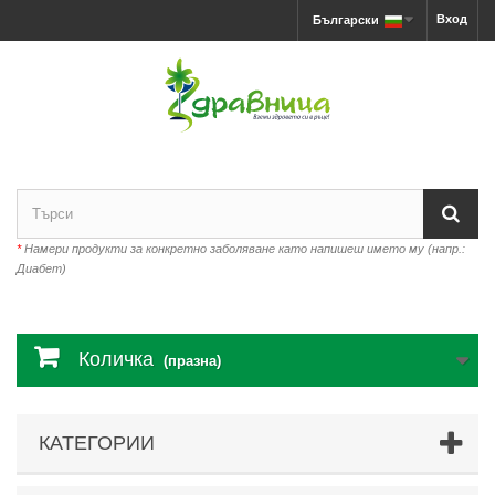
Вход
Български
*
Намери продукти за конкретно заболяване като напишеш името му (напр.:
Диабет)
Количка
(празна)
КАТЕГОРИИ