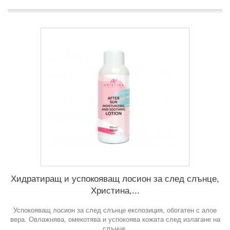
Хидратиращ и успокояващ лосион за след слънце,
Христина,...
Успокояващ лосион за след слънце експозиция, обогатен с алое
вера. Овлажнява, омекотява и успокоява кожата след излагане на
слънце.