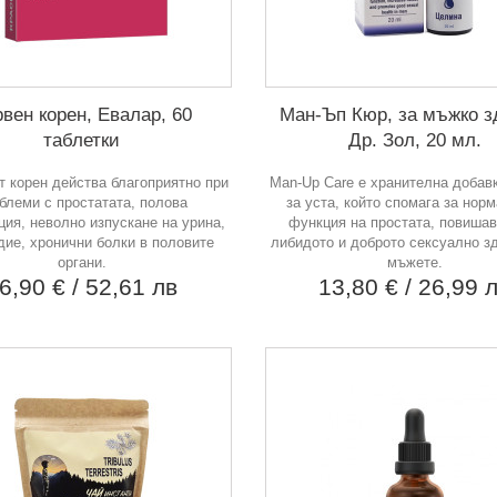
вен корен, Евалар, 60
Ман-Ъп Кюр, за мъжко з
таблетки
Др. Зол, 20 мл.
т корен действа благоприятно при
Mаn-Up Care e хранителна добавк
блеми с простатата, полова
за уста, който спомага за нор
ия, неволно изпускане на урина,
функция на простата, повишав
дие, хронични болки в половите
либидото и доброто сексуално з
органи.
мъжете.
6,90 €
/ 52,61 лв
13,80 €
/ 26,99 