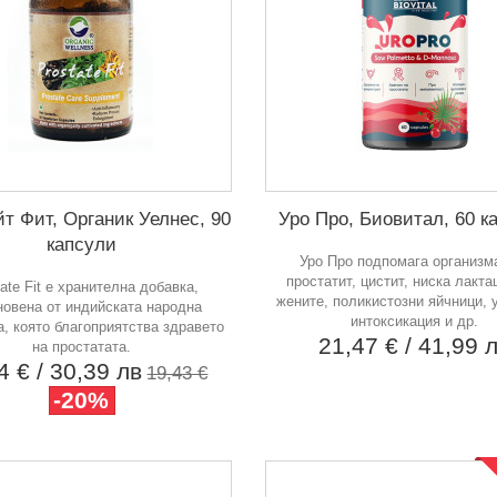
т Фит, Органик Уелнес, 90
Уро Про, Биовитал, 60 к
капсули
Уро Про подпомага организм
простатит, цистит, ниска лакта
ate Fit е хранителна добавка,
жените, поликистозни яйчници, 
овена от индийската народна
интоксикация и др.
, която благоприятства здравето
21,47 €
/ 41,99 
на простатата.
54 €
/ 30,39 лв
19,43 €
-20%