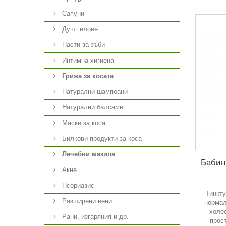
Сапуни
Душ гелове
Пасти за зъби
Интимна хигиена
Грижа за косата
Натурални шампоани
Натурални балсами
Маски за коса
Билкови продукти за коса
Лечебни мазила
Бабин
Акне
Псориазис
Тинкт
Разширени вени
нормал
холе
Рани, изгаряния и др.
прос