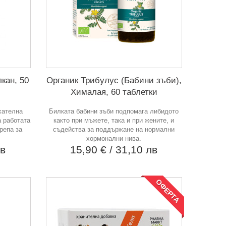
кан, 50
Органик Трибулус (Бабини зъби),
Хималая, 60 таблетки
хателна
Билката бабини зъби подпомага либидото
а работата
както при мъжете, така и при жените, и
репа за
съдейства за поддържане на нормални
хормонални нива.
лв
15,90 €
/ 31,10 лв
ОФЕРТА