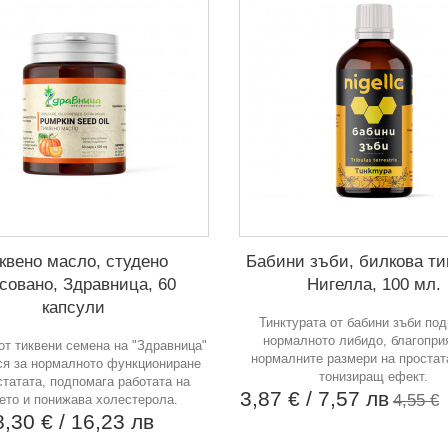
квено масло, студено
Бабини зъби, билкова ти
совано, Здравница, 60
Нигелла, 100 мл.
капсули
Тинктурата от бабини зъби по
нормалното либидо, благопри
от тиквени семена на "Здравница"
нормалните размери на простат
ся за нормалното функциониране
тонизиращ ефект.
статата, подпомага работата на
3,87 €
/ 7,57 лв
4,55 €
ето и понижава холестерола.
8,30 €
/ 16,23 лв