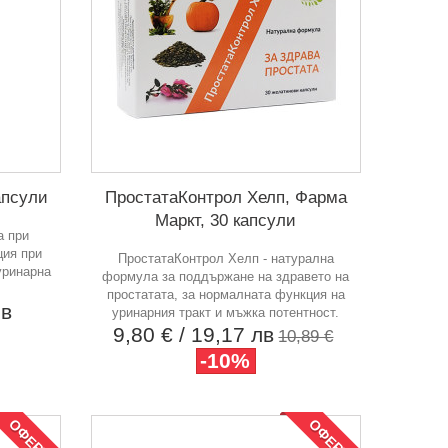
апсули
ПростатаКонтрол Хелп, Фарма
Маркт, 30 капсули
а при
ция при
ПростатаКонтрол Хелп - натурална
уринарна
формула за поддържане на здравето на
простатата, за нормалната функция на
лв
уринарния тракт и мъжка потентност.
9,80 €
/ 19,17 лв
10,89 €
-10%
ОФЕРТА
ОФЕРТА