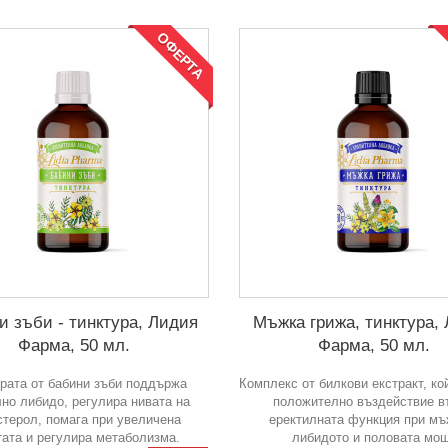
ОФЕРТА
и зъби - тинктура, Лидия
Мъжка грижа, тинктура,
Фарма, 50 мл.
Фарма, 50 мл.
урата от бабини зъби поддържа
Комплекс от билкови екстракт, ко
но либидо, регулира нивата на
положително въздействие в
стерол, помага при увеличена
еректилната функция при мъ
тата и регулира метаболизма.
либидото и половата мо