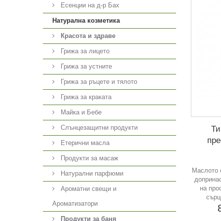
Есенции на д-р Бах
Натурална козметика
Красота и здраве
Грижа за лицето
Грижа за устните
Грижа за ръцете и тялото
Грижа за краката
Майка и Бебе
Слънцезащитни продукти
Ти
пре
Етерични масла
Продукти за масаж
Маслото 
Натурални парфюми
доприна
на про
Ароматни свещи и
сърц
Ароматизатори
Продукти за баня