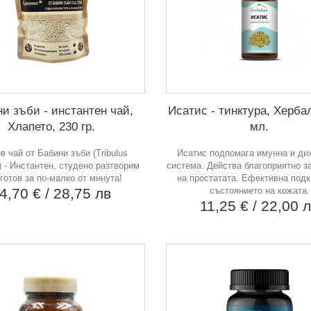
и зъби - инстантен чай,
Исатис - тинктура, Хербал
Хлапето, 230 гр.
мл.
в чай от Бабини зъби (Tribulus
Исатис подпомага имунна и ди
is) - Инстантен, студено разтворим
система. Действа благоприятно з
 готов за по-малко от минута!
на простатата. Ефективна подк
4,70 €
/ 28,75 лв
състоянието на кожата.
11,25 €
/ 22,00 