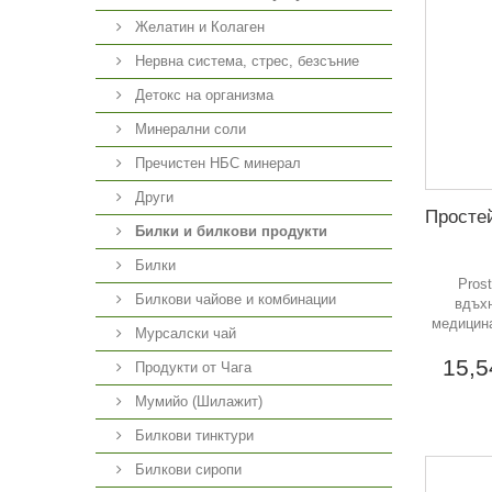
Желатин и Колаген
Нервна система, стрес, безсъние
Детокс на организма
Минерални соли
Пречистен НБС минерал
Други
Простей
Билки и билкови продукти
Билки
Prost
Билкови чайове и комбинации
вдъхн
медицина
Мурсалски чай
15,
Продукти от Чага
Мумийо (Шилажит)
Билкови тинктури
Билкови сиропи