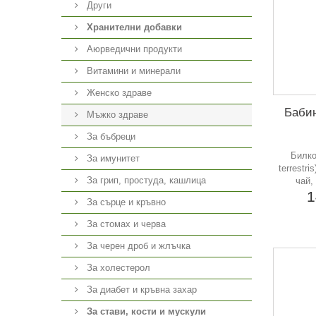
Други
Хранителни добавки
Аюрведични продукти
Витамини и минерали
Женско здраве
Бабин
Мъжко здраве
За бъбреци
Билко
За имунитет
terrestr
За грип, простуда, кашлица
чай,
1
За сърце и кръвно
За стомах и черва
За черен дроб и жлъчка
За холестерол
За диабет и кръвна захар
За стави, кости и мускули