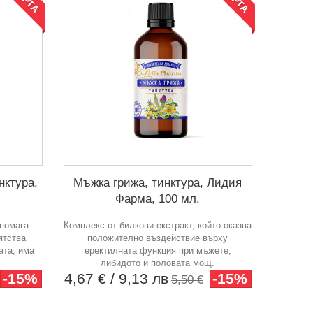
нктура,
Мъжка грижа, тинктура, Лидия
Фарма, 100 мл.
дпомага
Комплекс от билкови екстракт, който оказва
ятства
положително въздействие върху
ата, има
еректилната функция при мъжете,
либидото и половата мощ.
-15%
4,67 €
/ 9,13 лв
-15%
5,50 €