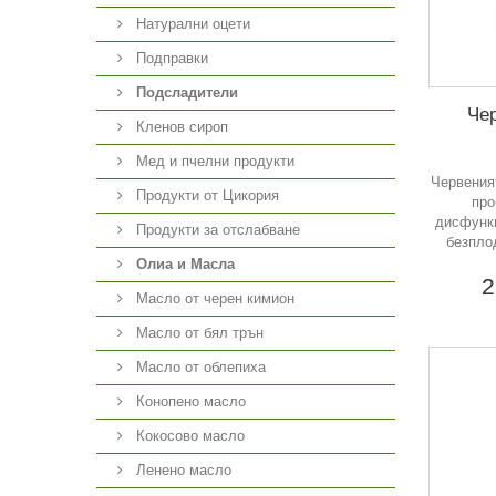
Натурални оцети
Подправки
Подсладители
Чер
Кленов сироп
Мед и пчелни продукти
Червения
Продукти от Цикория
про
дисфункц
Продукти за отслабване
безпло
Олиа и Масла
2
Масло от черен кимион
Масло от бял трън
Масло от облепиха
Конопено масло
Кокосово масло
Ленено масло