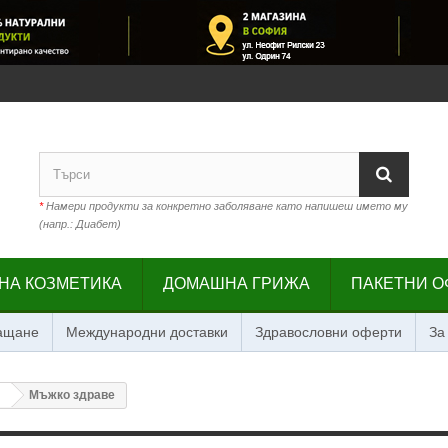
*
Намери продукти за конкретно заболяване като напишеш името му
(напр.: Диабет)
НА КОЗМЕТИКА
ДОМАШНА ГРИЖА
ПАКЕТНИ О
лащане
Международни доставки
Здравословни оферти
За
Мъжко здраве