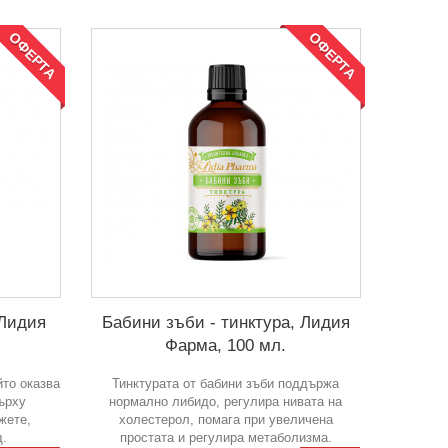
ОФЕРТА
ОФЕРТА
 Лидия
Бабини зъби - тинктура, Лидия
Фарма, 100 мл.
йто оказва
Тинктурата от бабини зъби поддържа
ърху
нормално либидо, регулира нивата на
жете,
холестерол, помага при увеличена
щ.
простата и регулира метаболизма.