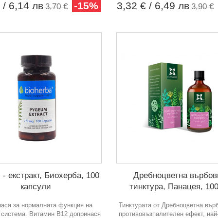
€
/ 6,14 лв
-15%
3,32 €
/ 6,49 лв
3,70 €
3,90 €
 - екстракт, Биохерба, 100
Дребноцветна върбовк
капсули
тинктура, Панацея, 10
ася за нормалната функция на
Тинктурата от Дребноцветна вър
 система. Витамин В12 допринася
противовъзпалителен ефект, най