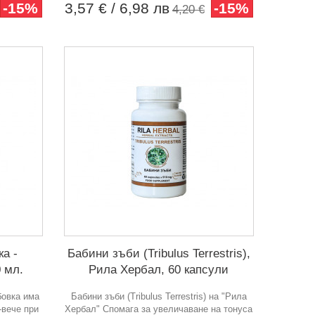
-15%
3,57 €
/ 6,98 лв
-15%
4,20 €
а -
Бабини зъби (Tribulus Terrestris),
0 мл.
Рила Хербал, 60 капсули
бовка има
Бабини зъби (Tribulus Terrestris) на "Рила
-вече при
Хербал" Спомага за увеличаване на тонуса