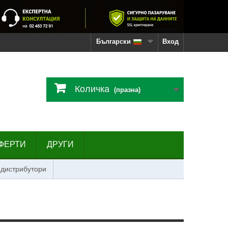
Български
Вход
Количка
(празна)
ФЕРТИ
ДРУГИ
 дистрибутори