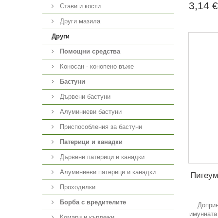
3,14 
Стави и кости
Други мазила
Други
Помощни средства
Коносан - конопено въже
Бастуни
Дървени бастуни
Алуминиеви бастуни
Приспособления за бастуни
Патерици и канадки
Дървени патерици и канадки
Алуминиеви патерици и канадки
Пигеум
Проходилки
Борба с вредителите
Доприн
имунната
Комари и кърлежи