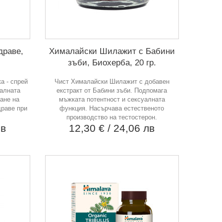
драве,
Хималайски Шилажит с Бабини
зъби, Биохерба, 20 гр.
а - спрей
Чист Хималайски Шилажит с добавен
малната
екстракт от Бабини зъби. Подпомага
ане на
мъжката потентност и сексуалната
драве при
функция. Насърчава естественото
производство на тестостерон.
лв
12,30 €
/ 24,06 лв